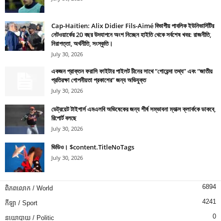
Cap-Haïtien: Alix Didier Fils-Aimé বিভাগীয় পাবলিক ইউনিভার্সিটির
নেটওয়ার্কের 20 বছর উদযাপনে অংশ নিচ্ছেন হাইতি থেকে সর্বশেষ খবর: রাজনীতি,
নিরাপত্তা, অর্থনীতি, সংস্কৃতি।
July 30, 2026
একজন প্রাক্তন ফরাসি ফাইটার পাইলট চীনের সাথে “গোয়েন্দা তথ্য” এবং “জাতীয়
প্রতিরক্ষা গোপনীয়তা প্রকাশের” জন্য অভিযুক্ত
July 30, 2026
ডেট্রয়েট টাইগার্স এমএলবি অভিষেকের জন্য শীর্ষ সম্ভাবনা ম্যাক্স ক্লার্ককে ডাকবে,
রিপোর্ট বলছে
July 30, 2026
ভিডিও। $content.TitleNoTags
July 30, 2026
6894
ពិភពលោក / World
4241
កីឡា / Sport
0
នយោបាយ / Politic