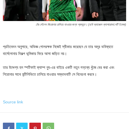
টের স্টেগেন জিরোনায় চালিয়ে যাওয়ার জন্য প্রস্তুত। (ছবি অ্যালেক্স ক্যাপারোস/গেটি ইমেজ)
প্রতিবেদন অনুসারে, অভিজ্ঞ গোলরক্ষক নিজেই স্বীকার করেছেন যে তার অদূর ভবিষ্যতে
বার্সেলোনায় বিকল্প ভূমিকায় ফিরে আসা জড়িত নয়।
তার উদ্দেশ্য হল স্পটিফাই ক্যাম্প ন্যু-এর বাইরে একটি নতুন গন্তব্য খুঁজে বের করা এবং
গিরোনার সাথে মন্টিলিভিতে চালিয়ে যাওয়ার সম্ভাবনাটি সে বিবেচনা করবে।
Source link