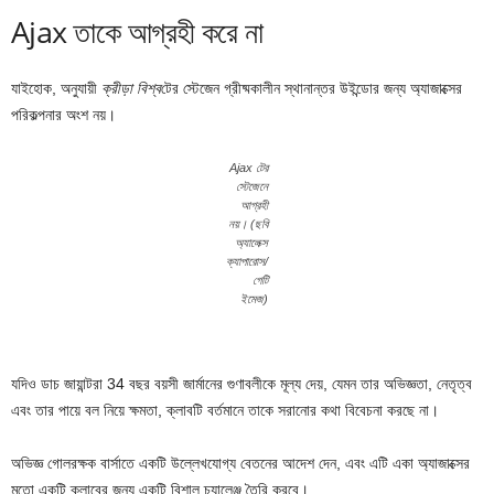
Ajax তাকে আগ্রহী করে না
যাইহোক, অনুযায়ী
ক্রীড়া বিশ্ব
টের স্টেজেন গ্রীষ্মকালীন স্থানান্তর উইন্ডোর জন্য অ্যাজাক্সের
পরিকল্পনার অংশ নয়।
Ajax টের
স্টেজেনে
আগ্রহী
নয়। (ছবি
অ্যালেক্স
ক্যাপারোস/
গেটি
ইমেজ)
যদিও ডাচ জায়ান্টরা 34 বছর বয়সী জার্মানের গুণাবলীকে মূল্য দেয়, যেমন তার অভিজ্ঞতা, নেতৃত্ব
এবং তার পায়ে বল নিয়ে ক্ষমতা, ক্লাবটি বর্তমানে তাকে সরানোর কথা বিবেচনা করছে না।
অভিজ্ঞ গোলরক্ষক বার্সাতে একটি উল্লেখযোগ্য বেতনের আদেশ দেন, এবং এটি একা অ্যাজাক্সের
মতো একটি ক্লাবের জন্য একটি বিশাল চ্যালেঞ্জ তৈরি করবে।