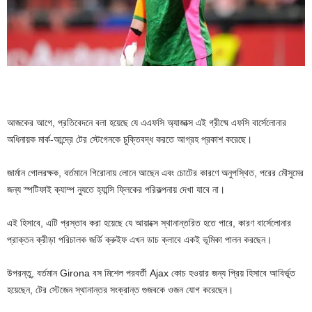
আজকের আগে, প্রতিবেদনে বলা হয়েছে যে এএফসি অ্যাজাক্স এই গ্রীষ্মে এফসি বার্সেলোনার
অধিনায়ক মার্ক-আন্দ্রে টের স্টেগেনকে চুক্তিবদ্ধ করতে আগ্রহ প্রকাশ করেছে।
জার্মান গোলরক্ষক, বর্তমানে গিরোনায় লোনে আছেন এবং চোটের কারণে অনুপস্থিত, পরের মৌসুমের
জন্য স্পটিফাই ক্যাম্প ন্যুতে হ্যান্সি ফ্লিকের পরিকল্পনায় দেখা যাবে না।
এই হিসাবে, এটি প্রস্তাব করা হয়েছে যে আয়াক্সে স্থানান্তরিত হতে পারে, কারণ বার্সেলোনার
প্রাক্তন ক্রীড়া পরিচালক জর্ডি ক্রুইফ এখন ডাচ ক্লাবে একই ভূমিকা পালন করছেন।
উপরন্তু, বর্তমান Girona বস মিশেল পরবর্তী Ajax কোচ হওয়ার জন্য প্রিয় হিসাবে আবির্ভূত
হয়েছেন, টের স্টেজেন স্থানান্তর সংক্রান্ত গুজবকে ওজন যোগ করেছেন।