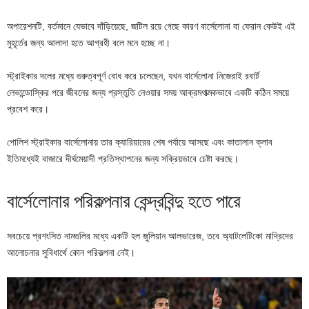
অপারেশনটি, বর্তমানে যেভাবে দাঁড়িয়েছে, জটিল রয়ে গেছে কারণ বার্সেলোনা বা ফেরান কেউই এই
মুহূর্তের জন্য আলাদা হতে আগ্রহী বলে মনে হচ্ছে না।
স্ট্রাইকার দলের মধ্যে গুরুত্বপূর্ণ বোধ করে চলেছেন, যখন বার্সেলোনা নিজেরাই রবার্ট
লেভান্ডোস্কির পরে জীবনের জন্য প্রস্তুতি নেওয়ার সময় আক্রমণাত্মকভাবে একটি কঠিন সময়ে
প্রবেশ করে।
পোলিশ স্ট্রাইকার বার্সেলোনায় তার ক্যারিয়ারের শেষ পর্যায়ে আসছে এবং কাতালান ক্লাব
ইতিমধ্যেই বাজারে দীর্ঘমেয়াদী প্রতিস্থাপনের জন্য সক্রিয়ভাবে চেষ্টা করছে।
বার্সেলোনার পরিকল্পনার কেন্দ্রবিন্দু হতে পারে
সবচেয়ে প্রশংসিত নামগুলির মধ্যে একটি হল জুলিয়ান আলভারেজ, তবে অ্যাটলেটিকো মাদ্রিদের
আলোচনার সুবিধার্থে কোন পরিকল্পনা নেই।