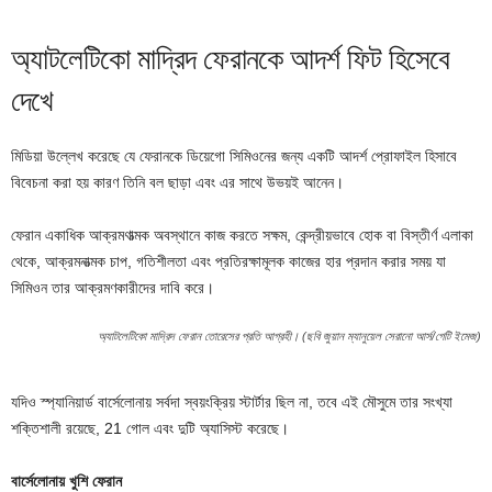
অ্যাটলেটিকো মাদ্রিদ ফেরানকে আদর্শ ফিট হিসেবে
দেখে
মিডিয়া উল্লেখ করেছে যে ফেরানকে ডিয়েগো সিমিওনের জন্য একটি আদর্শ প্রোফাইল হিসাবে
বিবেচনা করা হয় কারণ তিনি বল ছাড়া এবং এর সাথে উভয়ই আনেন।
ফেরান একাধিক আক্রমণাত্মক অবস্থানে কাজ করতে সক্ষম, কেন্দ্রীয়ভাবে হোক বা বিস্তীর্ণ এলাকা
থেকে, আক্রমনাত্মক চাপ, গতিশীলতা এবং প্রতিরক্ষামূলক কাজের হার প্রদান করার সময় যা
সিমিওন তার আক্রমণকারীদের দাবি করে।
অ্যাটলেটিকো মাদ্রিদ ফেরান তোরেসের প্রতি আগ্রহী। (ছবি জুয়ান ম্যানুয়েল সেরানো আর্স/গেটি ইমেজ)
যদিও স্প্যানিয়ার্ড বার্সেলোনায় সর্বদা স্বয়ংক্রিয় স্টার্টার ছিল না, তবে এই মৌসুমে তার সংখ্যা
শক্তিশালী রয়েছে, 21 গোল এবং দুটি অ্যাসিস্ট করেছে।
বার্সেলোনায় খুশি ফেরান