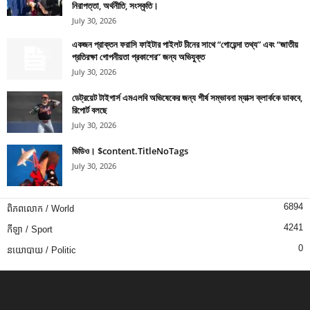
নিরাপত্তা, অর্থনীতি, সংস্কৃতি।
July 30, 2026
একজন প্রাক্তন ফরাসি ফাইটার পাইলট চীনের সাথে “গোয়েন্দা তথ্য” এবং “জাতীয়
প্রতিরক্ষা গোপনীয়তা প্রকাশের” জন্য অভিযুক্ত
July 30, 2026
ডেট্রয়েট টাইগার্স এমএলবি অভিষেকের জন্য শীর্ষ সম্ভাবনা ম্যাক্স ক্লার্ককে ডাকবে,
রিপোর্ট বলছে
July 30, 2026
ভিডিও। $content.TitleNoTags
July 30, 2026
6894
ពិភពលោក / World
4241
កីឡា / Sport
0
នយោបាយ / Politic