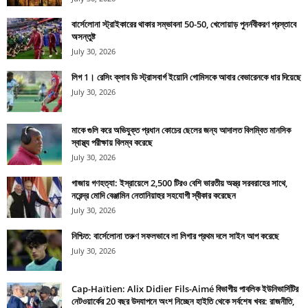
বার্সেলোনা স্ট্রাইকারের থাকার সম্ভাবনা 50-50, খেলোয়াড় পুনর্নবীকরণ প্রস্তাবে
অসন্তুষ্ট
July 30, 2026
লিগ 1। রেসিং ক্লাব ডি স্ট্রাসবার্গ ইয়োনি গোমিসকে আবার বেভারেনকে ধার দিয়েছে
July 30, 2026
মাকে গুলি করে অভিযুক্ত প্রধান কোচের ছেলের জন্য আদালত বিলম্বিত মানসিক
স্বাস্থ্য পরীক্ষায় বিলম্ব করেছে
July 30, 2026
গাজায় গণহত্যা: ইস্রায়েলে 2,500 টিরও বেশি ভারতীয় অস্ত্র সরবরাহের সাথে,
নরেন্দ্র মোদি বেঞ্জামিন নেতানিয়াহুর সহযোগী স্বীকার করেছেন
July 30, 2026
নিশ্চিত: বার্সেলোনা তরুণ সফলভাবে লা লিগার প্রথম দলে সাইন আপ করেছে
July 30, 2026
Cap-Haïtien: Alix Didier Fils-Aimé বিভাগীয় পাবলিক ইউনিভার্সিটির
নেটওয়ার্কের 20 বছর উদযাপনে অংশ নিচ্ছেন হাইতি থেকে সর্বশেষ খবর: রাজনীতি,