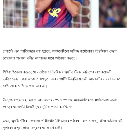
স্পোর্টের এক প্রতিবেদনে বলা হয়েছে, অ্যাটলেটিকো মাদ্রিদ বার্সেলোনার স্ট্রাইকার ফেরান
তোরেসের অবস্থা গভীর আগ্রহের সাথে পর্যবেক্ষণ করছে।
মিডিয়া উল্লেখ করেছে যে বার্সেলোনা স্ট্রাইকার অ্যাটলেটিকো কাঠামোর বেশ কয়েকটি
ব্যক্তিত্বের দ্বারা অত্যন্ত সমাদৃত, তবে স্পোর্টিং ডিরেক্টর মাতেউ আলেমানির চেয়ে সম্ভবত
কেউ তাকে বেশি প্রশংসা করে না।
উল্লেখযোগ্যভাবে, ক্লাবে তার আগের স্পেলে স্পেনের আন্তর্জাতিককে বার্সেলোনায় আনার
ক্ষেত্রে আলেমানি নিজেই মুখ্য ভূমিকা পালন করেছিলেন।
এখন, অ্যাটলেটিকো ফেরানের পরিস্থিতি নিবিড়ভাবে পর্যবেক্ষণ করে চলেছে, যদিও বর্তমানে দুটি
ক্লাবের মধ্যে কোনো অগ্রসর আলোচনা নেই।