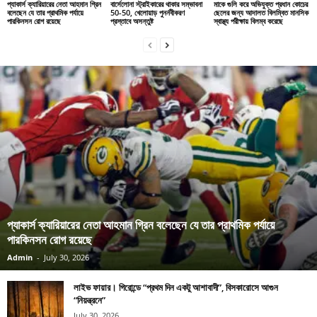
প্যাকার্স ক্যারিয়ারের নেতা আহমান গ্রিন
বার্সেলোনা স্ট্রাইকারের থাকার সম্ভাবনা
মাকে গুলি করে অভিযুক্ত প্রধান কোচের
বলেছেন যে তার প্রাথমিক পর্যায়ে
50-50, খেলোয়াড় পুনর্নবীকরণ
ছেলের জন্য আদালত বিলম্বিত মানসিক
পারকিনসন রোগ রয়েছে
প্রস্তাবে অসন্তুষ্ট
স্বাস্থ্য পরীক্ষায় বিলম্ব করেছে
প্যাকার্স ক্যারিয়ারের নেতা আহমান গ্রিন বলেছেন যে তার প্রাথমিক পর্যায়ে
পারকিনসন রোগ রয়েছে
Admin
-
July 30, 2026
লাইভ ফায়ার। গিরোন্ডে “প্রথম দিন একটু আশাবাদী”, বিসকারোসে আগুন
“নিয়ন্ত্রনে”
July 30, 2026