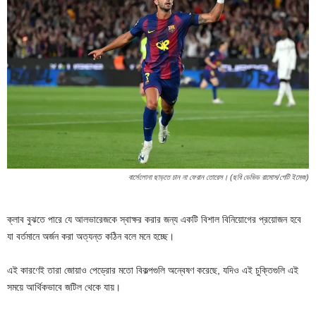
বার্সেলোনা ছাড়তে চান না ফেরান তোরেস। (ছবি ডেভিড রামোস/গেটি ইমেজ)
ক্লাব বুঝতে পারে যে আলভারেজকে স্বাক্ষর করার জন্য একটি বিশাল বিনিয়োগের প্রয়োজন হবে
যা বর্তমানে অর্জন করা অত্যন্ত কঠিন বলে মনে হচ্ছে।
এই কারণেই তারা জোয়াও পেড্রোর মতো বিকল্পগুলি অন্বেষণ করেছে, যদিও এই চুক্তিগুলি এই
সময়ে আর্থিকভাবে জটিল থেকে যায়।