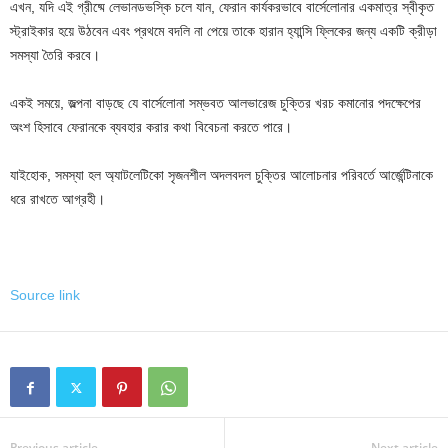
এখন, যদি এই গ্রীষ্মে লেভানডভস্কি চলে যান, ফেরান কার্যকরভাবে বার্সেলোনার একমাত্র স্বীকৃত
স্ট্রাইকার হয়ে উঠবেন এবং প্রথমে বদলি না পেয়ে তাকে হারান হ্যান্সি ফ্লিকের জন্য একটি ক্রীড়া
সমস্যা তৈরি করবে।
একই সময়ে, জল্পনা বাড়ছে যে বার্সেলোনা সম্ভবত আলভারেজ চুক্তির খরচ কমানোর পদক্ষেপের
অংশ হিসাবে ফেরানকে ব্যবহার করার কথা বিবেচনা করতে পারে।
যাইহোক, সমস্যা হল অ্যাটলেটিকো সৃজনশীল অদলবদল চুক্তির আলোচনার পরিবর্তে আর্জেন্টিনাকে
ধরে রাখতে আগ্রহী।
Source link
Previous article
Next article