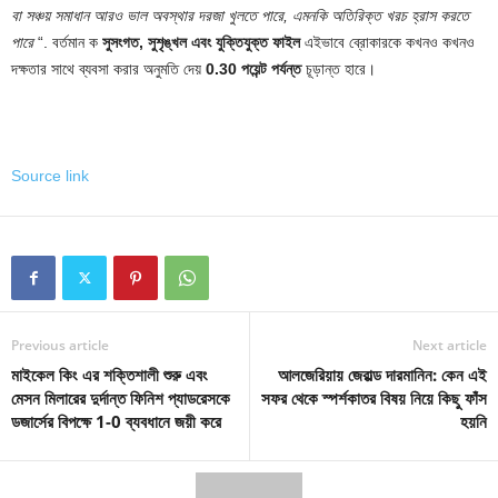
বা সঞ্চয় সমাধান আরও ভাল অবস্থার দরজা খুলতে পারে, এমনকি অতিরিক্ত খরচ হ্রাস করতে
পারে
“. বর্তমান ক
সুসংগত, সুশৃঙ্খল এবং যুক্তিযুক্ত ফাইল
এইভাবে ব্রোকারকে কখনও কখনও
দক্ষতার সাথে ব্যবসা করার অনুমতি দেয়
0.30 পয়েন্ট পর্যন্ত
চূড়ান্ত হারে।
Source link
Previous article
Next article
মাইকেল কিং এর শক্তিশালী শুরু এবং
আলজেরিয়ায় জেরাল্ড দারমানিন: কেন এই
মেসন মিলারের দুর্দান্ত ফিনিশ প্যাডরেসকে
সফর থেকে স্পর্শকাতর বিষয় নিয়ে কিছু ফাঁস
ডজার্সের বিপক্ষে 1-0 ব্যবধানে জয়ী করে
হয়নি