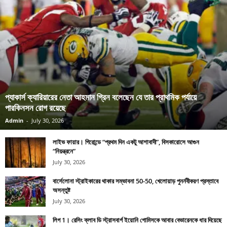
প্যাকার্স ক্যারিয়ারের নেতা আহমান গ্রিন বলেছেন যে তার প্রাথমিক পর্যায়ে
পারকিনসন রোগ রয়েছে
Admin
-
July 30, 2026
লাইভ ফায়ার। গিরোন্ডে “প্রথম দিন একটু আশাবাদী”, বিসকারোসে আগুন
“নিয়ন্ত্রনে”
July 30, 2026
বার্সেলোনা স্ট্রাইকারের থাকার সম্ভাবনা 50-50, খেলোয়াড় পুনর্নবীকরণ প্রস্তাবে
অসন্তুষ্ট
July 30, 2026
লিগ 1। রেসিং ক্লাব ডি স্ট্রাসবার্গ ইয়োনি গোমিসকে আবার বেভারেনকে ধার দিয়েছে