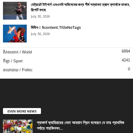
ডেট্রয়েট টাইগার্স এমএলবি অভিষেকের জন্য শীর্ষ সম্ভাবনা ম্যাক্স ক্লার্ককে ডাকবে,
রিপোর্ট বলছে
July 30, 2026
ভিডিও। $content.TitleNoTags
July 30, 2026
6894
ពិភពលោក / World
4241
កីឡា / Sport
0
នយោបាយ / Politic
EVEN MORE NEWS
প্যাকার্স ক্যারিয়ারের নেতা আহমান গ্রিন বলেছেন যে তার প্রাথমিক
পর্যায়ে পারকিনসন...