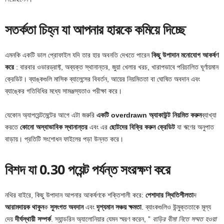
সতর্কতা চিহ্ন যা আপনার হারকে কমিয়ে দিচ্ছে
এমনকি একটি ভাল প্রোফাইল যদি তার হার অবনতি দেখতে পারেন
কিছু উপাদান মনোযোগ আকর্ষণ
করে
: বারবার ওভারড্রাফ্ট, অব্যক্ত স্থানান্তর, জুয়া খেলার খরচ, খারাপভাবে পরিচালিত ঘূর্ণায়মান
ক্রেডিট। ব্যাঙ্কগুলি মাসিক ব্যালেন্সের বিবর্তন, আয়ের নিয়মিততা বা ঘোষিত অবদান এবং
ব্যাঙ্কের গতিবিধির মধ্যে সামঞ্জস্যতাও পরীক্ষা করে।
যেকোন অ্যাপয়েন্টমেন্টের আগে এটা জরুরি
একটি overdrawn অ্যাকাউন্ট নিয়মিত করুন
ব্যাখ্যা
করতে
কোনো অস্বাভাবিক স্থানান্তর
এবং এর
ছোটদের বিক্রি করুন
ক্রেডিট
যা ঋণের অনুপাত
বাড়ায়। প্রতিটি সংশোধন ফাইলের পড়া উন্নত করে।
বিশদ যা 0.30 পয়েন্ট পর্যন্ত সংরক্ষণ করে
নথির বাইরে, কিছু উপাদান আপনার আকর্ষণকে শক্তিশালী করে:
পেশাদার স্থিতিশীলতা
দ
আরামদায়ক থাকুন
ক
সুসংগত অবদান
এবং
দৃশ্যমান সঞ্চয় ক্ষমতা
. ব্যাংকগুলিও উন্মুক্ততাকে মূল্য
দেয়
দীর্ঘস্থায়ী সম্পর্ক
. স্যান্ডরিন অ্যালোনিয়ার যেমন স্মরণ করেন, ”
বাড়ির বীমা নিতে সম্মত হওয়া