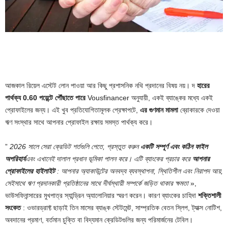
আজকাল রিয়েল এস্টেট লোন পাওয়া আর কিছু প্রশাসনিক নথি প্রদানের বিষয় নয়। দ
হারের
পার্থক্য 0.60 পয়েন্টে পৌঁছাতে পারে
Vousfinancer অনুযায়ী, একই ব্যাঙ্কের মধ্যে একই
প্রোফাইলের জন্য। এই খুব প্রতিযোগিতামূলক প্রেক্ষাপটে,
এর গুণমান
মামলা
ব্রোকারকে দেওয়া
ঋণ সংস্থার সাথে আপনার প্রোফাইল রক্ষায় সমস্ত পার্থক্য করে।
”
2026 সালে সেরা ক্রেডিট শর্তগুলি পেতে, প্রস্তুত করুন
একটি সম্পূর্ণ এবং কঠিন ফাইল
অপরিহার্য
এবং এখানেই দালাল প্রধান ভূমিকা পালন করে। এটি ব্যাংকের প্রচার করে
আপনার
প্রোফাইলের হাইলাইট
: আপনার অ্যাকাউন্টের অনবদ্য ব্যবস্থাপনা, স্থিতিশীল এবং নিরাপদ আয়,
সেইসাথে ঋণ প্রদানকারী প্রতিষ্ঠানের সাথে দীর্ঘস্থায়ী সম্পর্কে জড়িত থাকার ক্ষমতা
»,
ভাউসফিনান্সারের মুখপাত্র স্যান্ড্রিন অ্যালোনিয়ার স্মরণ করেন। কারণ ব্যাংকের চাহিদা
শক্তিশালী
সংকেত
: ওভারড্রাফ্ট ছাড়াই তিন মাসের ব্যাঙ্ক স্টেটমেন্ট, সাম্প্রতিক বেতন স্লিপ, ট্যাক্স নোটিশ,
অবদানের প্রমাণ, বর্তমান চুক্তি বা বিদ্যমান ক্রেডিটগুলির জন্য পরিমার্জনের টেবিল।