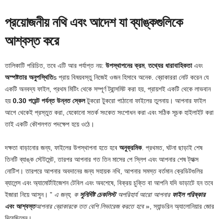
প্রয়োজনীয় নথি এবং আদেশ যা ব্যাঙ্কগুলিকে
আশ্বস্ত করে
তালিকাটি পরিচিত, তবে এটি আর পর্যাপ্ত নয়:
উপস্থাপনের ক্রম
,
তথ্যের ধারাবাহিকতা
এবং
অস্পষ্টতার অনুপস্থিতি
s প্রায় বিষয়বস্তু নিজেই ওজন হিসাবে অনেক. ব্রোকাররা নোট করেন যে
একটি অনবদ্য ফাইল, প্রথম মিটিং থেকে সম্পূর্ণ ট্রান্সমিট করা হয়, প্রায়শই একটি থেকে লাভবান
হয়
0.30 পয়েন্ট পর্যন্ত উন্নত স্কেল
টুকরো টুকরো পাঠানো ফাইলের তুলনায়। আপনার ফাইল
আগে থেকেই প্রস্তুত করা, যেকোনো সতর্ক সংকেত সংশোধন করা এবং সঠিক সূচক হাইলাইট করা
তাই একটি কৌশলগত পদক্ষেপ হয়ে ওঠে।
দক্ষতা বাড়ানোর জন্য, ফাইলের উপস্থাপনা হতে হবে
অনুক্রমিক
. প্রথমত, ঘটনা ছাড়াই শেষ
তিনটি ব্যাঙ্ক স্টেটমেন্ট, তারপর আপনার গত তিন মাসের পে স্লিপ এবং আপনার শেষ ট্যাক্স
নোটিশ। তারপরে আপনার অবদানের জন্য সহায়ক নথি, আপনার সমস্ত বর্তমান ক্রেডিটগুলির
ব্যালেন্স এবং অ্যামোর্টাইজেশন টেবিল এবং অবশেষে, বিক্রয় চুক্তি বা আপনি যদি ভাড়াটে হন তবে
ইজারা নিয়ে আসুন। ”
এ জন্য, ক
সুনির্দিষ্ট চেকলিস্ট
অপরিহার্য আরো আপনার
ফাইল পরিষ্কার
এবং আশ্বস্ত
আপনার ব্রোকারকে তত বেশি লিভারেজ করতে হবে
», স্যান্ডরিন অ্যালোনিয়ার জোর
দিয়েছিলেন।