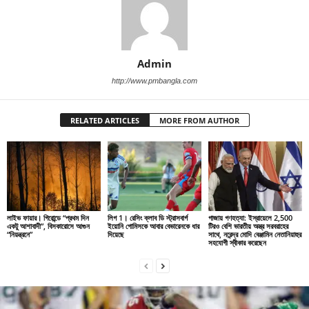
Admin
http://www.pmbangla.com
RELATED ARTICLES
MORE FROM AUTHOR
লাইভ ফায়ার। গিরোন্ডে “প্রথম দিন
লিগ 1। রেসিং ক্লাব ডি স্ট্রাসবার্গ
গাজায় গণহত্যা: ইস্রায়েলে 2,500
একটু আশাবাদী”, বিসকারোসে আগুন
ইয়োনি গোমিসকে আবার বেভারেনকে ধার
টিরও বেশি ভারতীয় অস্ত্র সরবরাহের
“নিয়ন্ত্রনে”
দিয়েছে
সাথে, নরেন্দ্র মোদি বেঞ্জামিন নেতানিয়াহুর
সহযোগী স্বীকার করেছেন