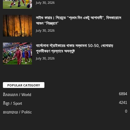
July 30, 2026
লাইভ ফায়ার। গিরোন্ডে “প্রথম দিন একটু আশাবাদী”, বিসকারোসে
আগুন “নিয়ন্ত্রনে”
July 30, 2026
বার্সেলোনা স্ট্রাইকারের থাকার সম্ভাবনা 50-50, খেলোয়াড়
পুনর্নবীকরণ প্রস্তাবে অসন্তুষ্ট
July 30, 2026
POPULAR CATEGORY
6894
ពិភពលោក / World
4241
កីឡា / Sport
0
នយោបាយ / Politic