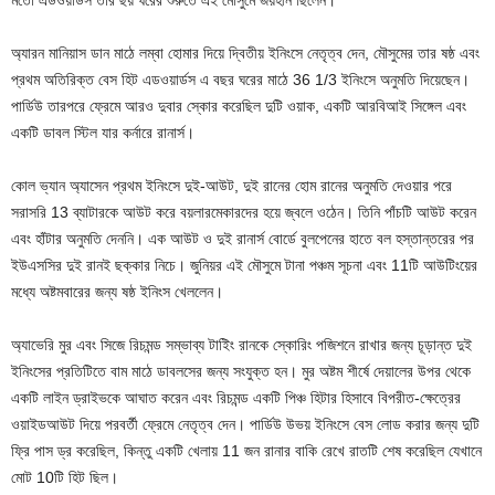
অ্যারন মানিয়াস ডান মাঠে লম্বা হোমার দিয়ে দ্বিতীয় ইনিংসে নেতৃত্ব দেন, মৌসুমের তার ষষ্ঠ এবং
প্রথম অতিরিক্ত বেস হিট এডওয়ার্ডস এ বছর ঘরের মাঠে 36 1/3 ইনিংসে অনুমতি দিয়েছেন।
পার্ডিউ তারপরে ফ্রেমে আরও দুবার স্কোর করেছিল দুটি ওয়াক, একটি আরবিআই সিঙ্গেল এবং
একটি ডাবল স্টিল যার কর্নারে রানার্স।
কোল ভ্যান অ্যাসেন প্রথম ইনিংসে দুই-আউট, দুই রানের হোম রানের অনুমতি দেওয়ার পরে
সরাসরি 13 ব্যাটারকে আউট করে বয়লারমেকারদের হয়ে জ্বলে ওঠেন। তিনি পাঁচটি আউট করেন
এবং হাঁটার অনুমতি দেননি। এক আউট ও দুই রানার্স বোর্ডে বুলপেনের হাতে বল হস্তান্তরের পর
ইউএসসির দুই রানই ছক্কার নিচে। জুনিয়র এই মৌসুমে টানা পঞ্চম সূচনা এবং 11টি আউটিংয়ের
মধ্যে অষ্টমবারের জন্য ষষ্ঠ ইনিংস খেললেন।
অ্যাভেরি মুর এবং সিজে রিচমন্ড সম্ভাব্য টাইিং রানকে স্কোরিং পজিশনে রাখার জন্য চূড়ান্ত দুই
ইনিংসের প্রতিটিতে বাম মাঠে ডাবলসের জন্য সংযুক্ত হন। মুর অষ্টম শীর্ষে দেয়ালের উপর থেকে
একটি লাইন ড্রাইভকে আঘাত করেন এবং রিচমন্ড একটি পিঞ্চ হিটার হিসাবে বিপরীত-ক্ষেত্রের
ওয়াইডআউট দিয়ে পরবর্তী ফ্রেমে নেতৃত্ব দেন। পার্ডিউ উভয় ইনিংসে বেস লোড করার জন্য দুটি
ফ্রি পাস ড্র করেছিল, কিন্তু একটি খেলায় 11 জন রানার বাকি রেখে রাতটি শেষ করেছিল যেখানে
মোট 10টি হিট ছিল।