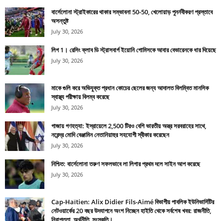
বার্সেলোনা স্ট্রাইকারের থাকার সম্ভাবনা 50-50, খেলোয়াড় পুনর্নবীকরণ প্রস্তাবে
অসন্তুষ্ট
July 30, 2026
লিগ 1। রেসিং ক্লাব ডি স্ট্রাসবার্গ ইয়োনি গোমিসকে আবার বেভারেনকে ধার দিয়েছে
July 30, 2026
মাকে গুলি করে অভিযুক্ত প্রধান কোচের ছেলের জন্য আদালত বিলম্বিত মানসিক
স্বাস্থ্য পরীক্ষায় বিলম্ব করেছে
July 30, 2026
গাজায় গণহত্যা: ইস্রায়েলে 2,500 টিরও বেশি ভারতীয় অস্ত্র সরবরাহের সাথে,
নরেন্দ্র মোদি বেঞ্জামিন নেতানিয়াহুর সহযোগী স্বীকার করেছেন
July 30, 2026
নিশ্চিত: বার্সেলোনা তরুণ সফলভাবে লা লিগার প্রথম দলে সাইন আপ করেছে
July 30, 2026
Cap-Haïtien: Alix Didier Fils-Aimé বিভাগীয় পাবলিক ইউনিভার্সিটির
নেটওয়ার্কের 20 বছর উদযাপনে অংশ নিচ্ছেন হাইতি থেকে সর্বশেষ খবর: রাজনীতি,
নিরাপত্তা, অর্থনীতি, সংস্কৃতি।