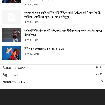
July 30, 2026
একজন প্রাক্তন ফরাসি ফাইটার পাইলট চীনের সাথে “গোয়েন্দা তথ্য” এবং “জাতীয়
প্রতিরক্ষা গোপনীয়তা প্রকাশের” জন্য অভিযুক্ত
July 30, 2026
ডেট্রয়েট টাইগার্স এমএলবি অভিষেকের জন্য শীর্ষ সম্ভাবনা ম্যাক্স ক্লার্ককে ডাকবে,
রিপোর্ট বলছে
July 30, 2026
ভিডিও। $content.TitleNoTags
July 30, 2026
6894
ពិភពលោក / World
4241
កីឡា / Sport
0
នយោបាយ / Politic