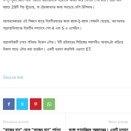
ম্যাচে 29টি পিচ ছুঁড়েছে, যা ট্রোজানদের জন্য সবচেয়ে বেশি রিলিভার।
বয়লারমেকাররা এই সিজনে মাত্র দ্বিতীয়বারের জন্য ব্যাক-টু-ব্যাক গেমগুলি হেরেছে, আগেরবার
প্রচারাভিযানের দ্বিতীয় সপ্তাহে গেম 4 এবং 5 এ এসেছিল।
ধারাবাহিকটি চলবে শনিবার বিকেল ৫টায়। ইটি রবিবারের সিরিজের সমাপনীও আধাঘণ্টা বাড়িয়ে
বিকাল সাড়ে ৩টায় করা হয়েছিল। একটি ভ্রমণ কারফিউ এড়াতে ET.
Source link
Previous article
Next article
“কাজের মান” থেকে “কাজের মান” পর্যন্ত,
কঙ্গো গণতান্ত্রিক প্রজাতন্ত্র। একটি চলমান