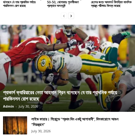
বলেছেন যে তার প্রাথমিক পর্যায়ে
50-50, খেলোয়াড় পুনর্নবীকরণ
ছেলের জন্য আদালত বিলম্বিত মানসিক
পারকিনসন রোগ রয়েছে
প্রস্তাবে অসন্তুষ্ট
স্বাস্থ্য পরীক্ষায় বিলম্ব করেছে
প্যাকার্স ক্যারিয়ারের নেতা আহমান গ্রিন বলেছেন যে তার প্রাথমিক পর্যায়ে
পারকিনসন রোগ রয়েছে
Admin
-
July 30, 2026
লাইভ ফায়ার। গিরোন্ডে “প্রথম দিন একটু আশাবাদী”, বিসকারোসে আগুন
“নিয়ন্ত্রনে”
July 30, 2026