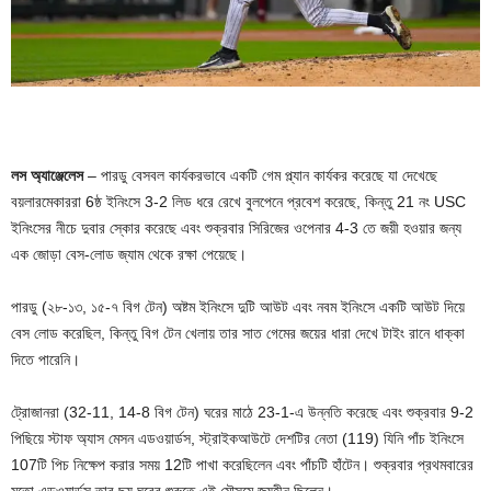
লস অ্যাঞ্জেলেস
– পারডু বেসবল কার্যকরভাবে একটি গেম প্ল্যান কার্যকর করেছে যা দেখেছে
বয়লারমেকাররা 6ষ্ঠ ইনিংসে 3-2 লিড ধরে রেখে বুলপেনে প্রবেশ করেছে, কিন্তু 21 নং USC
ইনিংসের নীচে দুবার স্কোর করেছে এবং শুক্রবার সিরিজের ওপেনার 4-3 তে জয়ী হওয়ার জন্য
এক জোড়া বেস-লোড জ্যাম থেকে রক্ষা পেয়েছে।
পারডু (২৮-১৩, ১৫-৭ বিগ টেন) অষ্টম ইনিংসে দুটি আউট এবং নবম ইনিংসে একটি আউট দিয়ে
বেস লোড করেছিল, কিন্তু বিগ টেন খেলায় তার সাত গেমের জয়ের ধারা দেখে টাইং রানে ধাক্কা
দিতে পারেনি।
ট্রোজানরা (32-11, 14-8 বিগ টেন) ঘরের মাঠে 23-1-এ উন্নতি করেছে এবং শুক্রবার 9-2
পিছিয়ে স্টাফ অ্যাস মেসন এডওয়ার্ডস, স্ট্রাইকআউটে দেশটির নেতা (119) যিনি পাঁচ ইনিংসে
107টি পিচ নিক্ষেপ করার সময় 12টি পাখা করেছিলেন এবং পাঁচটি হাঁটেন। শুক্রবার প্রথমবারের
মতো এডওয়ার্ডস তার ছয় ঘরের শুরুতে এই মৌসুমে জয়হীন ছিলেন।