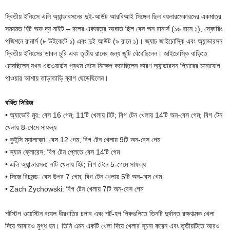
দ্বিতীয় ইনিংসে এলি অ্যান্ডারসনের দুই-আউট আরবিআই সিঙ্গেল ছিল বয়লারমেকারদের একমাত্র
সময়মত হিট অফ দ্য নাইট – দলের একমাত্র আঘাত ছিল বেস অন রানার্স (১৬ রানে ১), স্কোরিং
পজিশনে রানার্স (৮ উইকেটে ১) এবং দুই আউট (৯ রানে ১)। জ্যাচ জাইচোস্কি এবং অ্যান্ডারসন
দ্বিতীয় ইনিংসের ডাবল চুরি এবং তৃতীয় রানের জন্য জুটি বেঁধেছিলেন। জাইচোস্কি বাড়িতে
এসেছিলেন যখন এডওয়ার্ডস প্রথম বেসে নিক্ষেপ করেছিলেন কারণ অ্যান্ডারসন পিচারের মনোযোগ
পাওয়ার আশায় তাড়াতাড়ি ব্যাগ ছেড়েছিলেন।
বর্ধিত সিরিজ
• অ্যাভেরি মুর: বেস 16 গেম; 11টি খেলায় হিট; বিগ টেন খেলায় 14টি অন-বেস গেম; বিগ টেন
খেলায় 8-গেমে সাফল্য
• কুইন্সি ম্যালব্রো: বেস 12 গেম; বিগ টেন খেলায় 9টি অন-বেস গেম
• স্যাম ফ্লোরেস: বিগ টেন প্লেতে বেস 14টি গেম
• এলি অ্যান্ডারসন: ৭টি খেলায় হিট; বিগ টেনে 5-গেমে সাফল্য
• সিজে রিচমন্ড: বেস উপর 7 গেম; বিগ টেন খেলায় 5টি অন-বেস গেম
• Zach Zychowski: বিগ টেন খেলায় 7টি অন-বেস গেম
শর্টস্টপ ওয়েস্টিন বয়েল ধীরগতির চপার এবং শর্ট-হপ পিকগুলিতে তিনটি দুর্দান্ত রক্ষণাত্মক খেলা
দিয়ে আবারও মুগ্ধ হন। তিনি এমন একটি খেলা দিয়ে খেলার সূচনা করেন এবং তৃতীয়টিতে আরও