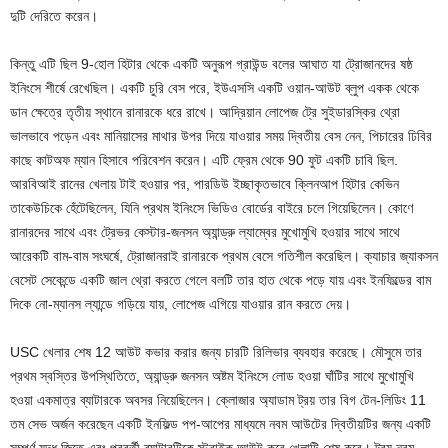
দুটি দেরিতে করেন।
কিন্তু এটি ছিল 9-হোল হিটার থেকে একটি অনুরূপ গ্রাউন্ড বলের আঘাত যা ট্রোজানদের ষষ্ঠ
ইনিংসে শীর্ষে রেখেছিল। একটি চুরি বেস পরে, ইউএসসি একটি ওয়ান-আউট ব্লুপ একক থেকে
ডান ক্ষেত্রে তৃতীয় স্থানে রানারকে ধরে রাখে। আদ্রিয়ান লোপেজ ট্রে সুইডারস্কির থ্রো
ভালভাবে পড়েন এবং মানিয়াসের মাথার উপর দিয়ে যাওয়ার সময় দ্বিতীয় বেস নেন, পিচারের ঢিবির
কাছে কাটঅফ ম্যান হিসাবে পরিবেশন করেন। এটি ফ্রেম থেকে 90 ফুট একটি চাবি ছিল.
আরবিআই রানের খেলায় টাই হওয়ার পর, পারডিউ ইচ্ছাকৃতভাবে ক্লিনআপ হিটার কেভিন
তাকেউচিকে হেঁটেছিলেন, যিনি প্রথম ইনিংসে ভিডিও বোর্ডের বাইরে চলে গিয়েছিলেন। কোণে
রানারদের সাথে এবং ট্রেভর কেস্টার-জনসন অ্যান্ড্রু ল্যাম্বের মুখোমুখি হওয়ার সাথে সাথে
আরেকটি বাম-বাম সংঘর্ষে, ট্রোজানরাই রানারকে প্রথম বেসে গতিশীল করেছিল। ক্যাচার জ্যাকসন
বেসেট সেকেন্ডে একটি জাল থ্রো করতে গেলে বলটি তার হাত থেকে পড়ে যায় এবং ইনফিল্ডের বাম
দিকে নো-ম্যানস ল্যান্ডে গড়িয়ে যায়, লোপেজ এগিয়ে যাওয়ার রান করতে দেয়।
USC খেলার শেষ 12 আউট কভার করার জন্য চারটি রিলিভার ব্যবহার করেছে। মৌসুমে তার
প্রথম স্বস্তির উপস্থিতিতে, অ্যান্ড্রু জনসন অষ্টম ইনিংসে লোড হওয়া ঘাঁটির সাথে মুখোমুখি
হওয়া একমাত্র ব্যাটারকে অবসর নিয়েছিলেন। ক্লোজার অ্যাডাম ট্রয় তার বিগ টেন-লিডিং 11
তম সেভ অর্জন করেছেন একটি ইনফিল্ড পপ-আপের মাধ্যমে নবম আউটের দ্বিতীয়টির জন্য একটি
সম্পূর্ণ যুদ্ধ জিতে এবং পরবর্তী ব্যাটারটিকে স্ট্রাইক আউট করে খেলাটি শেষ করে। ট্রয় নবম