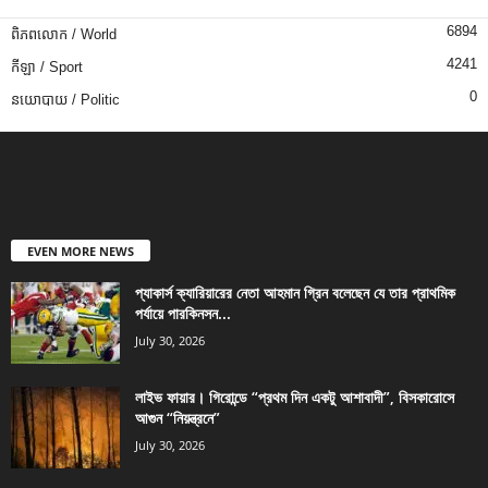
6894
ពិភពលោក / World
4241
កីឡា / Sport
0
នយោបាយ / Politic
EVEN MORE NEWS
প্যাকার্স ক্যারিয়ারের নেতা আহমান গ্রিন বলেছেন যে তার প্রাথমিক
পর্যায়ে পারকিনসন...
July 30, 2026
লাইভ ফায়ার। গিরোন্ডে “প্রথম দিন একটু আশাবাদী”, বিসকারোসে
আগুন “নিয়ন্ত্রনে”
July 30, 2026