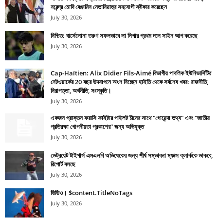
নরেন্দ্র মোদি বেঞ্জামিন নেতানিয়াহুর সহযোগী স্বীকার করেছেন
July 30, 2026
নিশ্চিত: বার্সেলোনা তরুণ সফলভাবে লা লিগার প্রথম দলে সাইন আপ করেছে
July 30, 2026
Cap-Haïtien: Alix Didier Fils-Aimé বিভাগীয় পাবলিক ইউনিভার্সিটির
নেটওয়ার্কের 20 বছর উদযাপনে অংশ নিচ্ছেন হাইতি থেকে সর্বশেষ খবর: রাজনীতি,
নিরাপত্তা, অর্থনীতি, সংস্কৃতি।
July 30, 2026
একজন প্রাক্তন ফরাসি ফাইটার পাইলট চীনের সাথে “গোয়েন্দা তথ্য” এবং “জাতীয়
প্রতিরক্ষা গোপনীয়তা প্রকাশের” জন্য অভিযুক্ত
July 30, 2026
ডেট্রয়েট টাইগার্স এমএলবি অভিষেকের জন্য শীর্ষ সম্ভাবনা ম্যাক্স ক্লার্ককে ডাকবে,
রিপোর্ট বলছে
July 30, 2026
ভিডিও। $content.TitleNoTags
July 30, 2026