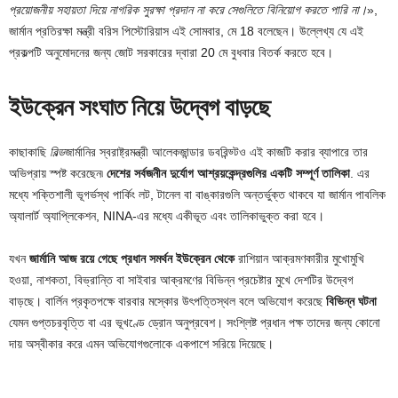
প্রয়োজনীয় সহায়তা দিয়ে নাগরিক সুরক্ষা প্রদান না করে সেগুলিতে বিনিয়োগ করতে পারি না।
»,
জার্মান প্রতিরক্ষা মন্ত্রী বরিস পিস্টোরিয়াস এই সোমবার, মে 18 বলেছেন। উল্লেখ্য যে এই
প্রকল্পটি অনুমোদনের জন্য জোট সরকারের দ্বারা 20 মে বুধবার বিতর্ক করতে হবে।
ইউক্রেন সংঘাত নিয়ে উদ্বেগ বাড়ছে
কাছাকাছি
বিল্ড
জার্মানির স্বরাষ্ট্রমন্ত্রী আলেকজান্ডার ডবরিন্ড্টও এই কাজটি করার ব্যাপারে তার
অভিপ্রায় স্পষ্ট করেছেন৷
দেশের সর্বজনীন দুর্যোগ আশ্রয়কেন্দ্রগুলির একটি সম্পূর্ণ তালিকা
. এর
মধ্যে শক্তিশালী ভূগর্ভস্থ পার্কিং লট, টানেল বা বাঙ্কারগুলি অন্তর্ভুক্ত থাকবে যা জার্মান পাবলিক
অ্যালার্ট অ্যাপ্লিকেশন, NINA-এর মধ্যে একীভূত এবং তালিকাভুক্ত করা হবে।
যখন
জার্মানি আজ রয়ে গেছে
প্রধান সমর্থন
ইউক্রেন থেকে
রাশিয়ান আক্রমণকারীর মুখোমুখি
হওয়া, নাশকতা, বিভ্রান্তি বা সাইবার আক্রমণের বিভিন্ন প্রচেষ্টার মুখে দেশটির উদ্বেগ
বাড়ছে। বার্লিন প্রকৃতপক্ষে বারবার মস্কোর উৎপত্তিস্থল বলে অভিযোগ করেছে
বিভিন্ন ঘটনা
যেমন গুপ্তচরবৃত্তি বা এর ভূখণ্ডে ড্রোন অনুপ্রবেশ। সংশ্লিষ্ট প্রধান পক্ষ তাদের জন্য কোনো
দায় অস্বীকার করে এমন অভিযোগগুলোকে একপাশে সরিয়ে দিয়েছে।