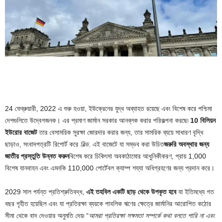
24 ফেব্রুয়ারী, 2022 এ শুরু হওয়া, ইউক্রেনের যুদ্ধ অব্যাহত রয়েছে এবং বিশেষ করে পশ্চিমা
দেশগুলিতে উদ্বেগজনক। এর প্রমাণ জার্মান সরকার আনব্লক করার পরিকল্পনা করছে৷
10 বিলিয়ন
ইউরোর বাজেট
তার বেসামরিক সুরক্ষা জোরদার করার জন্য, তার সামরিক ব্যয়ে সাধারণ বৃদ্ধি
ছাড়াও, সংবাদপত্রটি রিপোর্ট করে
বিল্ড
. এই বাজেটে যা সম্ভব করা উচিত
জরুরি অবস্থার জন্য
জাতীয় প্রস্তুতি উন্নত করুন
বিশেষ করে চিকিৎসা অবকাঠামোর আধুনিকীকরণ, প্রায় 1,000
বিশেষ যানবাহন এবং এমনকি 110,000 পোর্টেবল ক্যাম্প শয্যা অধিগ্রহণের জন্য প্রদান করে।
2029 সাল পর্যন্ত প্রতিশ্রুতিবদ্ধ,
এই তহবিল একটি ছাড় থেকে উপকৃত হবে
যা ইতিমধ্যে গত
বছর গৃহীত হয়েছিল এবং যা প্রতিরক্ষা ব্যয়কে পাবলিক ঋণের ক্ষেত্রে জার্মানির আরোপিত কঠোর
সীমা থেকে বাদ দেওয়ার অনুমতি দেয়৷ “
আমরা প্রতিরক্ষা সক্ষমতা সম্পর্কে কথা বলতে পারি না এবং