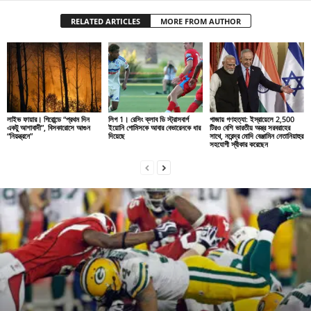
RELATED ARTICLES
MORE FROM AUTHOR
লাইভ ফায়ার। গিরোন্ডে “প্রথম দিন
লিগ 1। রেসিং ক্লাব ডি স্ট্রাসবার্গ
গাজায় গণহত্যা: ইস্রায়েলে 2,500
একটু আশাবাদী”, বিসকারোসে আগুন
ইয়োনি গোমিসকে আবার বেভারেনকে ধার
টিরও বেশি ভারতীয় অস্ত্র সরবরাহের
“নিয়ন্ত্রনে”
দিয়েছে
সাথে, নরেন্দ্র মোদি বেঞ্জামিন নেতানিয়াহুর
সহযোগী স্বীকার করেছেন