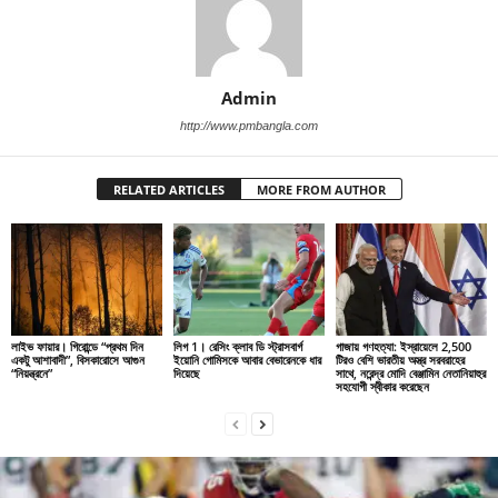
Admin
http://www.pmbangla.com
RELATED ARTICLES
MORE FROM AUTHOR
লাইভ ফায়ার। গিরোন্ডে “প্রথম দিন
লিগ 1। রেসিং ক্লাব ডি স্ট্রাসবার্গ
গাজায় গণহত্যা: ইস্রায়েলে 2,500
একটু আশাবাদী”, বিসকারোসে আগুন
ইয়োনি গোমিসকে আবার বেভারেনকে ধার
টিরও বেশি ভারতীয় অস্ত্র সরবরাহের
“নিয়ন্ত্রনে”
দিয়েছে
সাথে, নরেন্দ্র মোদি বেঞ্জামিন নেতানিয়াহুর
সহযোগী স্বীকার করেছেন