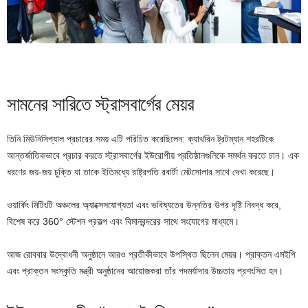
সামনের সারিতে স্ট্রাসবার্গের মেয়র
তিনি মিউনিসিপ্যাল ​​প্রচারের সময় এটি পরিচিত করেছিলেন: ক্যাথরিন ট্রটম্যান শহরটিকে
আন্তর্জাতিকভাবে প্রচার করতে স্ট্রাসবার্গের ইউরোপীয় প্রতিষ্ঠানগুলিকে সমর্থন করতে চান। এক
ধরণের জয়-জয় চুক্তি যা তাকে ইতিমধ্যে রাষ্ট্রপতি রবার্টা মেটসোলার সাথে দেখা করেছে।
ওয়ার্কিং মিটিংটি অঞ্চলের অ্যাক্সেসযোগ্যতা এবং ভবিষ্যতের উন্নতির উপর দৃষ্টি নিবদ্ধ করে,
বিশেষ করে 360° স্টেশন প্রকল্প এবং বিমানবন্দরের সাথে সংযোগের মাধ্যমে।
আজ রোববার উদ্বোধনী অনুষ্ঠানে আরও প্রতীকীভাবে উপস্থিত ছিলেন মেয়র। প্রাক্তন এমইপি
এবং প্রাক্তন সংস্কৃতি মন্ত্রী অনুষ্ঠানের আয়োজকরা তাঁর পদমর্যাদার উচ্চতায় প্রশংসিত হন।