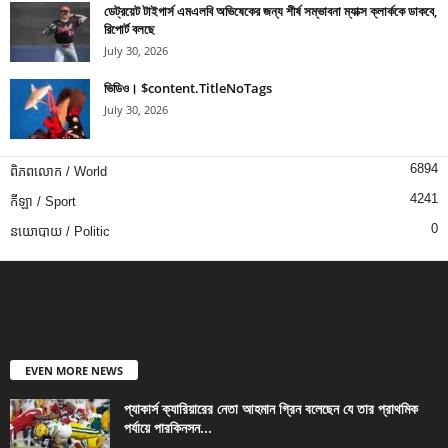
ডেট্রয়েট টাইগার্স এমএলবি অভিষেকের জন্য শীর্ষ সম্ভাবনা ম্যাক্স ক্লার্ককে ডাকবে,
রিপোর্ট বলছে
July 30, 2026
ভিডিও। $content.TitleNoTags
July 30, 2026
6894
ពិភពលោក / World
4241
កីឡា / Sport
0
នយោបាយ / Politic
EVEN MORE NEWS
প্যাকার্স ক্যারিয়ারের নেতা আহমান গ্রিন বলেছেন যে তার প্রাথমিক
পর্যায়ে পারকিনসন...