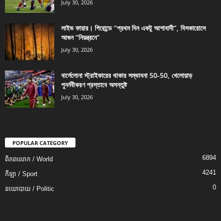
July 30, 2026
লাইভ ফায়ার। গিরোন্ডে “প্রথম দিন একটু আশাবাদী”, বিসকারোসে
আগুন “নিয়ন্ত্রনে”
July 30, 2026
বার্সেলোনা স্ট্রাইকারের থাকার সম্ভাবনা 50-50, খেলোয়াড়
পুনর্নবীকরণ প্রস্তাবে অসন্তুষ্ট
July 30, 2026
POPULAR CATEGORY
6894
ពិភពលោក / World
4241
កីឡា / Sport
0
នយោបាយ / Politic