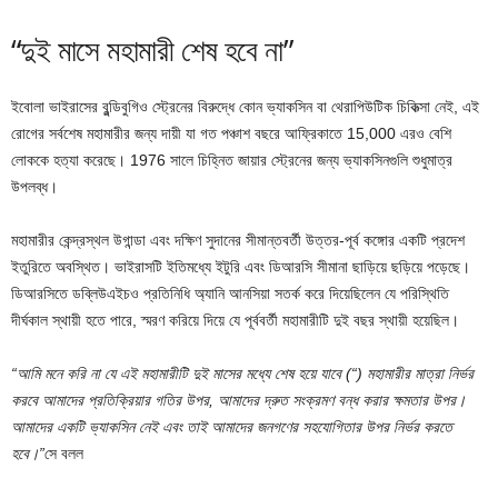
“দুই মাসে মহামারী শেষ হবে না”
ইবোলা ভাইরাসের বুন্ডিবুগিও স্ট্রেনের বিরুদ্ধে কোন ভ্যাকসিন বা থেরাপিউটিক চিকিত্সা নেই, এই
রোগের সর্বশেষ মহামারীর জন্য দায়ী যা গত পঞ্চাশ বছরে আফ্রিকাতে 15,000 এরও বেশি
লোককে হত্যা করেছে। 1976 সালে চিহ্নিত জায়ার স্ট্রেনের জন্য ভ্যাকসিনগুলি শুধুমাত্র
উপলব্ধ।
মহামারীর কেন্দ্রস্থল উগান্ডা এবং দক্ষিণ সুদানের সীমান্তবর্তী উত্তর-পূর্ব কঙ্গোর একটি প্রদেশ
ইতুরিতে অবস্থিত। ভাইরাসটি ইতিমধ্যে ইটুরি এবং ডিআরসি সীমানা ছাড়িয়ে ছড়িয়ে পড়েছে।
ডিআরসিতে ডব্লিউএইচও প্রতিনিধি অ্যানি আনসিয়া সতর্ক করে দিয়েছিলেন যে পরিস্থিতি
দীর্ঘকাল স্থায়ী হতে পারে, স্মরণ করিয়ে দিয়ে যে পূর্ববর্তী মহামারীটি দুই বছর স্থায়ী হয়েছিল।
“আমি মনে করি না যে এই মহামারীটি দুই মাসের মধ্যে শেষ হয়ে যাবে (“) মহামারীর মাত্রা নির্ভর
করবে আমাদের প্রতিক্রিয়ার গতির উপর, আমাদের দ্রুত সংক্রমণ বন্ধ করার ক্ষমতার উপর।
আমাদের একটি ভ্যাকসিন নেই এবং তাই আমাদের জনগণের সহযোগিতার উপর নির্ভর করতে
হবে।”
সে বলল