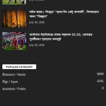
লাইভ ফায়ার। গিরোন্ডে “প্রথম দিন একটু আশাবাদী”, বিসকারোসে
আগুন “নিয়ন্ত্রনে”
July 30, 2026
বার্সেলোনা স্ট্রাইকারের থাকার সম্ভাবনা 50-50, খেলোয়াড়
পুনর্নবীকরণ প্রস্তাবে অসন্তুষ্ট
July 30, 2026
POPULAR CATEGORY
6894
ពិភពលោក / World
4241
កីឡា / Sport
0
នយោបាយ / Politic