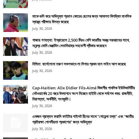
মাকে গুলি করে অভিযুক্ত প্রধান কোচের ছেলের জন্য আদালত বিলম্বিত মানসিক
স্বাস্থ্য পরীক্ষায় বিলম্ব করেছে
July 30, 2026
গাজায় গণহত্যা: ইস্রায়েলে 2,500 টিরও বেশি ভারতীয় অস্ত্র সরবরাহের সাথে,
নরেন্দ্র মোদি বেঞ্জামিন নেতানিয়াহুর সহযোগী স্বীকার করেছেন
July 30, 2026
নিশ্চিত: বার্সেলোনা তরুণ সফলভাবে লা লিগার প্রথম দলে সাইন আপ করেছে
July 30, 2026
Cap-Haïtien: Alix Didier Fils-Aimé বিভাগীয় পাবলিক ইউনিভার্সিটির
নেটওয়ার্কের 20 বছর উদযাপনে অংশ নিচ্ছেন হাইতি থেকে সর্বশেষ খবর: রাজনীতি,
নিরাপত্তা, অর্থনীতি, সংস্কৃতি।
July 30, 2026
একজন প্রাক্তন ফরাসি ফাইটার পাইলট চীনের সাথে “গোয়েন্দা তথ্য” এবং “জাতীয়
প্রতিরক্ষা গোপনীয়তা প্রকাশের” জন্য অভিযুক্ত
July 30, 2026