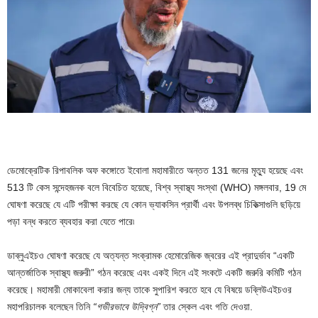
ডেমোক্রেটিক রিপাবলিক অফ কঙ্গোতে ইবোলা মহামারীতে অন্তত 131 জনের মৃত্যু হয়েছে এবং
513 টি কেস সন্দেহজনক বলে বিবেচিত হয়েছে, বিশ্ব স্বাস্থ্য সংস্থা (WHO) মঙ্গলবার, 19 মে
ঘোষণা করেছে যে এটি পরীক্ষা করছে যে কোন ভ্যাকসিন প্রার্থী এবং উপলব্ধ চিকিত্সাগুলি ছড়িয়ে
পড়া বন্ধ করতে ব্যবহার করা যেতে পারে৷
ডাব্লুএইচও ঘোষণা করেছে যে অত্যন্ত সংক্রামক হেমোরেজিক জ্বরের এই প্রাদুর্ভাব “একটি
আন্তর্জাতিক স্বাস্থ্য জরুরী” গঠন করেছে এবং একই দিনে এই সংকটে একটি জরুরি কমিটি গঠন
করেছে। মহামারী মোকাবেলা করার জন্য তাকে সুপারিশ করতে হবে যে বিষয়ে ডব্লিউএইচওর
মহাপরিচালক বলেছেন তিনি
“গভীরভাবে উদ্বিগ্ন”
তার স্কেল এবং গতি দেওয়া.