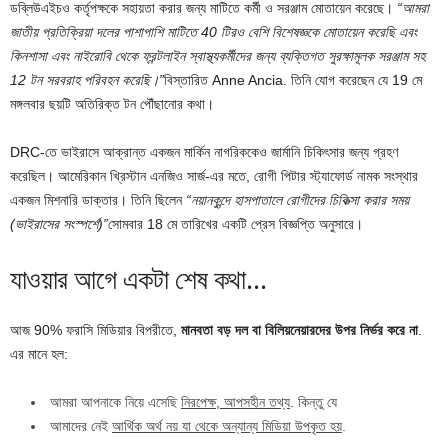
ডব্লিউএইচও কর্তৃপক্ষকে সহায়তা করার জন্য মাটিতে কর্মী ও সরঞ্জাম মোতায়েন করেছে।
“আমরা
জাতীয় প্রতিক্রিয়া দলের পাশাপাশি মাটিতে 40 টিরও বেশি বিশেষজ্ঞকে মোতায়েন করেছি এবং
কিনশাসা এবং নাইরোবি থেকে ফ্রন্টলাইন স্বাস্থ্যকর্মীদের জন্য ব্যক্তিগত সুরক্ষামূলক সরঞ্জাম সহ
12 টন সরবরাহ পরিবহন করেছি।”
বিস্তারিত Anne Ancia. তিনি যোগ করেছেন যে 19 মে
মঙ্গলবার ছয়টি অতিরিক্ত টন পৌঁছানোর কথা।
DRC-তে ভাইরাসে আক্রান্ত একজন মার্কিন নাগরিককেও জার্মানি চিকিৎসার জন্য গ্রহণ
করেছিল। আমেরিকান খ্রিস্টান এনজিও সার্জ-এর মতে, রোগী পিটার স্ট্যাফোর্ড নামক সংস্থার
একজন মিশনারি ডাক্তার। তিনি ছিলেন
“নয়ানকুন্দে হাসপাতালে রোগীদের চিকিত্সা করার সময়
(ভাইরাসের সংস্পর্শে)”
সোমবার 18 মে তারিখের একটি প্রেস বিজ্ঞপ্তি অনুসারে।
যাওয়ার আগে একটা শেষ কথা…
আজ 90% ফরাসি মিডিয়ার বিপরীতে,
মানবতা বড় দল বা বিলিয়নেয়ারদের উপর নির্ভর করে না
.
এর মানে হল:
আমরা আপনাকে নিয়ে এসেছি
নিরপেক্ষ, আপসহীন তথ্য
. কিন্তু যে
আমাদের নেই
আর্থিক অর্থ নয় যা থেকে অন্যান্য মিডিয়া উপকৃত হয়
.