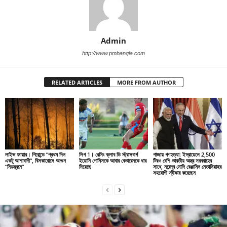
Admin
http://www.pmbangla.com
RELATED ARTICLES
MORE FROM AUTHOR
লাইভ ফায়ার। গিরোন্ডে “প্রথম দিন
লিগ 1। রেসিং ক্লাব ডি স্ট্রাসবার্গ
গাজায় গণহত্যা: ইস্রায়েলে 2,500
একটু আশাবাদী”, বিসকারোসে আগুন
ইয়োনি গোমিসকে আবার বেভারেনকে ধার
টিরও বেশি ভারতীয় অস্ত্র সরবরাহের
“নিয়ন্ত্রনে”
দিয়েছে
সাথে, নরেন্দ্র মোদি বেঞ্জামিন নেতানিয়াহুর
সহযোগী স্বীকার করেছেন