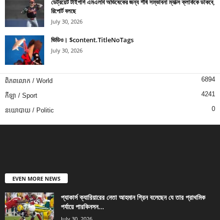
ডেট্রয়েট টাইগার্স এমএলবি অভিষেকের জন্য শীর্ষ সম্ভাবনা ম্যাক্স ক্লার্ককে ডাকবে,
রিপোর্ট বলছে
July 30, 2026
ভিডিও। $content.TitleNoTags
July 30, 2026
6894
ពិភពលោក / World
4241
កីឡា / Sport
0
នយោបាយ / Politic
EVEN MORE NEWS
প্যাকার্স ক্যারিয়ারের নেতা আহমান গ্রিন বলেছেন যে তার প্রাথমিক
পর্যায়ে পারকিনসন...
July 30, 2026