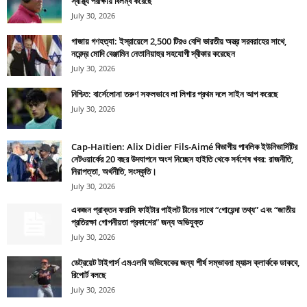
স্বাস্থ্য পরীক্ষায় বিলম্ব করেছে
July 30, 2026
গাজায় গণহত্যা: ইস্রায়েলে 2,500 টিরও বেশি ভারতীয় অস্ত্র সরবরাহের সাথে,
নরেন্দ্র মোদি বেঞ্জামিন নেতানিয়াহুর সহযোগী স্বীকার করেছেন
July 30, 2026
নিশ্চিত: বার্সেলোনা তরুণ সফলভাবে লা লিগার প্রথম দলে সাইন আপ করেছে
July 30, 2026
Cap-Haïtien: Alix Didier Fils-Aimé বিভাগীয় পাবলিক ইউনিভার্সিটির
নেটওয়ার্কের 20 বছর উদযাপনে অংশ নিচ্ছেন হাইতি থেকে সর্বশেষ খবর: রাজনীতি,
নিরাপত্তা, অর্থনীতি, সংস্কৃতি।
July 30, 2026
একজন প্রাক্তন ফরাসি ফাইটার পাইলট চীনের সাথে “গোয়েন্দা তথ্য” এবং “জাতীয়
প্রতিরক্ষা গোপনীয়তা প্রকাশের” জন্য অভিযুক্ত
July 30, 2026
ডেট্রয়েট টাইগার্স এমএলবি অভিষেকের জন্য শীর্ষ সম্ভাবনা ম্যাক্স ক্লার্ককে ডাকবে,
রিপোর্ট বলছে
July 30, 2026