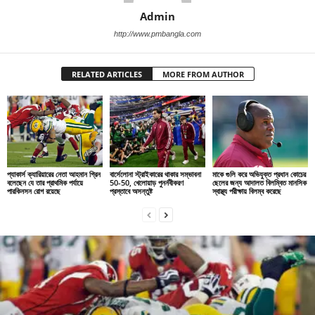
Admin
http://www.pmbangla.com
RELATED ARTICLES
MORE FROM AUTHOR
প্যাকার্স ক্যারিয়ারের নেতা আহমান গ্রিন
বার্সেলোনা স্ট্রাইকারের থাকার সম্ভাবনা
মাকে গুলি করে অভিযুক্ত প্রধান কোচের
বলেছেন যে তার প্রাথমিক পর্যায়ে
50-50, খেলোয়াড় পুনর্নবীকরণ
ছেলের জন্য আদালত বিলম্বিত মানসিক
পারকিনসন রোগ রয়েছে
প্রস্তাবে অসন্তুষ্ট
স্বাস্থ্য পরীক্ষায় বিলম্ব করেছে