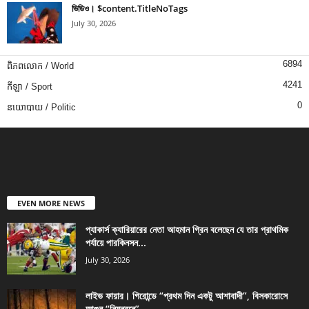
ভিডিও। $content.TitleNoTags
July 30, 2026
6894
ពិភពលោក / World
4241
កីឡា / Sport
0
នយោបាយ / Politic
EVEN MORE NEWS
প্যাকার্স ক্যারিয়ারের নেতা আহমান গ্রিন বলেছেন যে তার প্রাথমিক
পর্যায়ে পারকিনসন...
July 30, 2026
লাইভ ফায়ার। গিরোন্ডে “প্রথম দিন একটু আশাবাদী”, বিসকারোসে
আগুন “নিয়ন্ত্রনে”