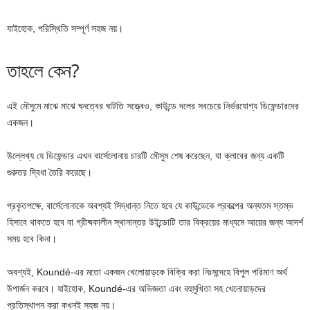
যাইহোক, পরিস্থিতি সম্পূর্ণ সহজ নয়।
তাহলে কেন?
এই মৌসুমে মাঝে মাঝে ঘনত্বের ঘাটতি সত্ত্বেও, কাউন্ডে দলের সবচেয়ে নির্ভরযোগ্য ডিফেন্ডারদের
একজন।
উল্লেখ্য যে ডিফেন্ডার এখন বার্সেলোনায় চারটি মৌসুম শেষ করেছেন, যা ক্লাবের জন্য একটি
গুরুতর দ্বিধা তৈরি করেছে।
প্রকৃতপক্ষে, বার্সেলোনাকে অবশ্যই সিদ্ধান্ত নিতে হবে যে কাউন্ডেকে প্রকল্পের অন্যতম স্তম্ভ
হিসাবে থাকতে হবে বা গ্রীষ্মকালীন স্থানান্তর উইন্ডোটি তার বিক্রয়ের মাধ্যমে আয়ের জন্য আদর্শ
সময় হবে কিনা।
অবশ্যই, Koundé-এর মতো একজন খেলোয়াড়কে বিক্রি করা নিঃসন্দেহে বিপুল পরিমাণ অর্থ
উপার্জন করবে। যাইহোক, Koundé-এর অভিজ্ঞতা এবং বহুমুখিতা সহ খেলোয়াড়দের
প্রতিস্থাপন করা কখনই সহজ নয়।