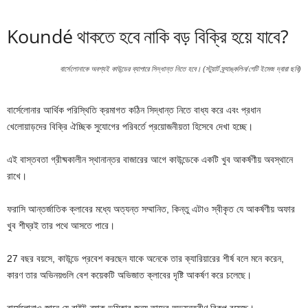
Koundé থাকতে হবে নাকি বড় বিক্রি হয়ে যাবে?
বার্সেলোনাকে অবশ্যই কাউন্ডের ব্যাপারে সিদ্ধান্ত নিতে হবে। (স্টুয়ার্ট ফ্র্যাঙ্কলিন/গেটি ইমেজ দ্বারা ছবি)
বার্সেলোনার আর্থিক পরিস্থিতি ক্রমাগত কঠিন সিদ্ধান্ত নিতে বাধ্য করে এবং প্রধান
খেলোয়াড়দের বিক্রি ঐচ্ছিক সুযোগের পরিবর্তে প্রয়োজনীয়তা হিসেবে দেখা হচ্ছে।
এই বাস্তবতা গ্রীষ্মকালীন স্থানান্তর বাজারের আগে কাউন্ডেকে একটি খুব আকর্ষণীয় অবস্থানে
রাখে।
ফরাসি আন্তর্জাতিক ক্লাবের মধ্যে অত্যন্ত সম্মানিত, কিন্তু এটাও স্বীকৃত যে আকর্ষণীয় অফার
খুব শীঘ্রই তার পথে আসতে পারে।
27 বছর বয়সে, কাউন্ডে প্রবেশ করছেন যাকে অনেকে তার ক্যারিয়ারের শীর্ষ বলে মনে করেন,
কারণ তার অভিনয়গুলি বেশ কয়েকটি অভিজাত ক্লাবের দৃষ্টি আকর্ষণ করে চলেছে।
বার্সেলোনাও জানে যে রাইট-ব্যাক ভূমিকার জন্য তাদের অভ্যন্তরীণ বিকল্প রয়েছে।