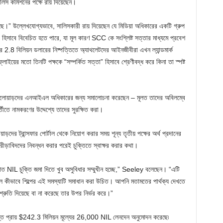
লিস কমিশনের পক্ষে রায় দিয়েছেন।
।” উল্লেখযোগ্যভাবে, সালিসকারী রায় দিয়েছেন যে মিডিয়া অধিকারের একটি গ্রুপ
তা” হিসাবে বিবেচিত হতে পারে, যা মূল কারণ SCC কে সংশ্লিষ্ট সত্তার মাধ্যমে প্রবেশ
র 2.8 বিলিয়ন ডলারের নিষ্পত্তিতে অ্যাথলেটদের আইনজীবীরা এখন ল্যান্ডমার্ক
ইয়ের মতো তিনটি পক্ষকে “সম্পর্কিত সত্তা” হিসাবে শ্রেণীবদ্ধ করে কিনা তা স্পষ্ট
 খেলোয়াড়দের এনআইএল অধিকারের জন্য সমালোচনা করেছেন – মূলত তাদের অবিলম্বে
্তীতে নামকরণের উদ্দেশ্যে তাদের সুরক্ষিত করা।
ড়দের ট্রান্সফার পোর্টাল থেকে নিয়োগ করার সময় শূন্য তৃতীয় পক্ষের অর্থ প্রদানের
্রীড়াবিদদের নিবন্ধন করার পরেই চুক্তিতে স্বাক্ষর করার কথা।
ত NIL চুক্তি জমা দিতে খুব অসুবিধার সম্মুখীন হচ্ছে,” Seeley বলেছেন। “এটি
 হল কীভাবে শিল্পের এই সমস্যাটি সমাধান করা উচিত। আপনি মতামতের পার্থক্য দেখতে
শ্রুতি দিয়েছে বা না করেছে তার উপর নির্ভর করে।”
ন্ত প্রায় $242.3 মিলিয়ন মূল্যের 26,000 NIL লেনদেন অনুমোদন করেছে৷