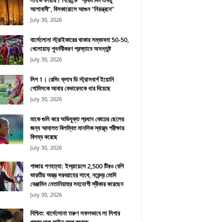
লাইভ ফায়ার। গিরোন্ডে “প্রথম দিন একটু
আশাবাদী”, বিসকারোসে আগুন “নিয়ন্ত্রনে”
July 30, 2026
বার্সেলোনা স্ট্রাইকারের থাকার সম্ভাবনা 50-50,
খেলোয়াড় পুনর্নবীকরণ প্রস্তাবে অসন্তুষ্ট
July 30, 2026
লিগ 1। রেসিং ক্লাব ডি স্ট্রাসবার্গ ইয়োনি
গোমিসকে আবার বেভারেনকে ধার দিয়েছে
July 30, 2026
মাকে গুলি করে অভিযুক্ত প্রধান কোচের ছেলের
জন্য আদালত বিলম্বিত মানসিক স্বাস্থ্য পরীক্ষায়
বিলম্ব করেছে
July 30, 2026
গাজায় গণহত্যা: ইস্রায়েলে 2,500 টিরও বেশি
ভারতীয় অস্ত্র সরবরাহের সাথে, নরেন্দ্র মোদি
বেঞ্জামিন নেতানিয়াহুর সহযোগী স্বীকার করেছেন
July 30, 2026
নিশ্চিত: বার্সেলোনা তরুণ সফলভাবে লা লিগার