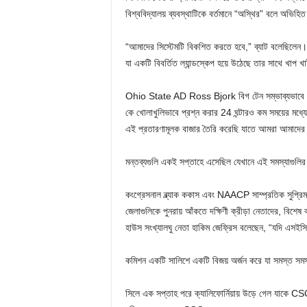
বিশ্ববিদ্যালয় ব্যবস্থাটিকে বর্তমানে “অস্থির” বলে অভিহ
“আমাদের সিস্টেমটি বিকশিত করতে হবে,” ব্যাট বলেছিলেন। 
যা একটি বিবর্তিত ল্যান্ডস্কেপ হয়ে উঠেছে তার সাথে খাপ 
Ohio State AD Ross Bjork বিগ টেন সম্ভাব্যভাবে প্য
কে খোলাখুলিভাবে প্রশ্ন করার 24 ঘন্টারও কম সময়ের মধ্য
এই প্রতারণামূলক বাজার তৈরি করেছি যাতে আমরা আমাদের ক্
মন্তব্যগুলি একই সপ্তাহে এসেছিল যেখানে এই সমস্যাগুলি
কংগ্রেসনাল ব্ল্যাক ককাস এবং NAACP সাম্প্রতিক সুপ্রিম কোর্
জেলাগুলিকে পুনরায় আঁকতে দক্ষিণী ক্রীড়া নেতাদের, 
হাউস সংখ্যালঘু নেতা হাকিম জেফ্রিস বলেছেন, “যদি এসইসি 
কমিশন একটি সালিশে একটি বিজয় অর্জন করে যা সমস্ত সমস
সিলে এক সপ্তাহ পরে ক্যালিফোর্নিয়ায় উড়ে গেল যাকে CS