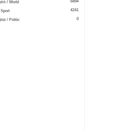
6894
ោក / World
4241
 Sport
0
យ / Politic