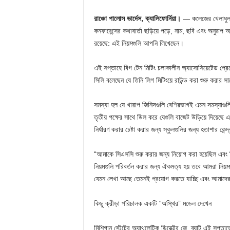
রাঞ্চো পালোস ভার্দেস, ক্যালিফোর্নিয়া।
— কলেজের খেলাধুলায় 
কনফারেন্সের কথাবার্তা ছড়িয়ে পড়ে, নাম, ছবি এবং অনুরূপ অ
রয়েছে: এই নিয়মগুলি আপনি লিখেছেন।
এই সপ্তাহে বিগ টেন মিটিং চলাকালীন অ্যাসোসিয়েটেড প্রেস
সিলি বলেছেন যে তিনি লিগ মিটিংয়ে রাউন্ড করা শুরু করার সা
সমস্যা হল যে খারাপ জিনিসগুলি বেশিরভাগই এমন সমস্যাগু
তৃতীয় পক্ষের সাথে ডিল করে যেগুলি বাজেট উড়িয়ে দিয়েছে
নির্ধারণ করার চেষ্টা করার জন্য স্কুলগুলির জন্য হতাশার কেন্দ্র
“আমাকে সিএসসি শুরু করার জন্য নিয়োগ করা হয়েছিল এবং 
নিয়মগুলি পরিবর্তন করার জন্য ঐকমত্য হয় তবে আমরা নিয়মগ
যেমন লেখা আছে তেমনই প্রয়োগ করতে যাচ্ছি এবং আমাদের
কিছু ক্রীড়া পরিচালক একটি “অস্থির” মডেল দেখেন
মিশিগান স্টেটের অ্যাথলেটিক ডিরেক্টর জে. ব্যাট এই সপ্তাহ