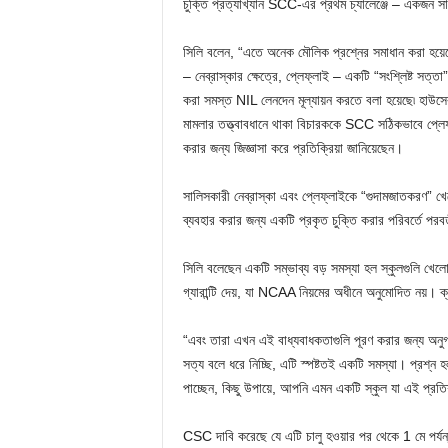
চুক্তি প্রত্যাখ্যান SCC-এর প্রথম চ্যালেঞ্জে – একজন সা
সিলি বলেন, “এতে অনেক মৌলিক প্রশ্নের সমাধান করা হয়েছে
– নেব্রাস্কার ক্ষেত্রে, প্লেফ্লাই – একটি “সংশ্লিষ্ট সত্
করা সমস্ত NIL লেনদেন মূল্যায়ন করতে বলা হয়েছে৷ হাউসে
মামলার তত্ত্বাবধানে থাকা বিচারককে SCC সঠিকভাবে প্লেফ্লা
করার জন্য জিজ্ঞাসা করে প্রতিক্রিয়া জানিয়েছেন।
সালিসকারী নেব্রাস্কা এবং প্লেফ্লাইকে “গুদামজাতকরণ”
ব্যবহার করার জন্য একটি প্রকৃত চুক্তি করার পরিবর্তে পরবর
সিলি বলেছেন একটি সম্ভাব্য বড় সমস্যা হল স্কুলগুলি খেলোয়া
গ্যারান্টি দেয়, যা NCAA নিয়মের অধীনে অনুমোদিত নয়। ক
“এবং তারা এখন এই বাধ্যবাধকতাগুলি পূরণ করার জন্য অনুগ
সত্য বলে ধরে নিচ্ছি, এটি স্পষ্টতই একটি সমস্যা। প্রশ্ন
পাচ্ছেন, কিছু উপায়ে, আপনি এমন একটি স্কুল যা এই প্রতি
CSC দাবি করেছে যে এটি চালু হওয়ার পর থেকে 1 মে পর্য