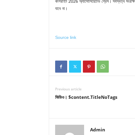
কপিরাইট 2026 অ্যাসোসিয়েটেড প্রেস। সর্বস্বত্ব সংরক্ষিত
যাবে না।
Source link
Previous article
ভিডিও। $content.TitleNoTags
Admin