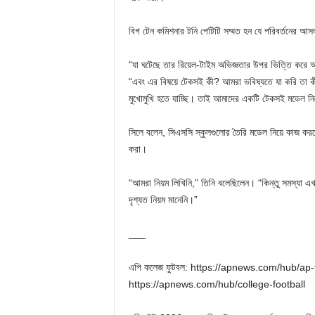
বিগ টেন কমিশনার টনি পেটিটি সম্মত হন যে পরিবর্তনের 
“যা ঘটেছে তার রিয়েল-টাইম অভিজ্ঞতার উপর ভিত্তি করে 
“এবং এর বিষয়ে টেকসই কী? আমরা ভবিষ্যতে যা করি তা ক
মুখোমুখি হতে যাচ্ছি। তাই আমাদের একটি টেকসই মডেল নি
সিলে বলেন, সিএসসি স্কুলগুলোর তৈরি মডেল নিয়ে কাজ করত
করা।
“আমরা নিয়ম লিখিনি,” তিনি বলেছিলেন। “কিন্তু সমস্যা
দৃশ্যত নিয়ম মানেনি।”
___
এপি কলেজ ফুটবল: https://apnews.com/hub/ap-t
https://apnews.com/hub/college-football