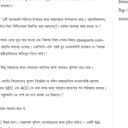
ពិភពល
িত করেছেন।
កីឡា /
នយោបា
“এটি অনেকগুলি বিভিন্ন উপায়ের জন্য সম্ভাব্যতা উপস্থাপন করে। প্রাথমিকভাবে,
খাইয়ে নিতে সিসিএসকে বিকশিত করা গুরুত্বপূর্ণ। বর্তমান অবস্থা কাজ করছে না।”
াক থেকে দূরে সরে যাওয়া এবং নিজস্ব নিয়ম লেখার বিষয়ে cbssports.com-
ে ব্যাটের মন্তব্য এসেছে। ওয়াশিংটন এডি প্যাট চুন ওয়েবসাইটে বলেছেন যে “আমরা
রীড়াবিদদের ক্ষতিপূরণ দিতে পারি।”
র কিছু সমাধানের জন্য ফেডারেল আইনের আশা আবারও ধূলিসাৎ হয়ে গেছে।
টের সিদ্ধান্তের সুযোগ নিয়েছিল যা দক্ষিণ রাজ্যগুলিকে সংখ্যাগরিষ্ঠ-কৃষ্ণাঙ্গ
বিশেষ করে SEC এবং ACC-তে কথা বলার জন্য আহ্বান জানানোর পথ পরিষ্কার করেছে।
স্কুলগুলি এর পক্ষে হয় তবে আমরা এর বিরুদ্ধে।”
্যার সমাধান করে না
C বিজয় বলে। নেব্রাস্কা ফুটবল খেলোয়াড়দের জন্য চুক্তি জড়িত – একটি NIL