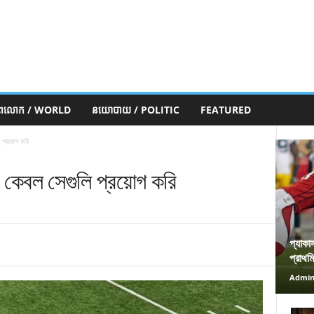
ភពលោក / WORLD
នយោបាយ / POLITIC
FEATURED
 প্রয়োগ করি
কেবল সেগুলি প্রয়োগ করি
প্যাকা
প্রাথম
Admi