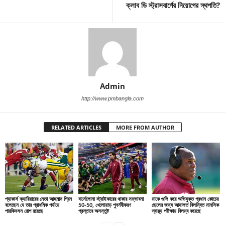
ক্লাব ডি স্ট্রাসবার্গের নিয়োগের স্থপতি?
Admin
http://www.pmbangla.com
RELATED ARTICLES
MORE FROM AUTHOR
প্যাকার্স ক্যারিয়ারের নেতা আহমান গ্রিন
বার্সেলোনা স্ট্রাইকারের থাকার সম্ভাবনা
মাকে গুলি করে অভিযুক্ত প্রধান কোচের
বলেছেন যে তার প্রাথমিক পর্যায়ে
50-50, খেলোয়াড় পুনর্নবীকরণ
ছেলের জন্য আদালত বিলম্বিত মানসিক
পারকিনসন রোগ রয়েছে
প্রস্তাবে অসন্তুষ্ট
স্বাস্থ্য পরীক্ষায় বিলম্ব করেছে