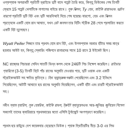
ওল্ফপ্যাক অপরাধটি প্রতিটি ড্রাইভে দুটি বাদে পয়েন্ট তৈরি করে, কিন্তু ডিউকের শেষ তিনটি
ফ্রেমে 15 পয়েন্ট খেলাটিকে নাগালের বাইরে রাখে।
লুক নিক্সন
,
Ty হেড
,
মাইকি রায়ান
এবং
ডাল্টন
বারগো
প্রতিটি দুটি হিট এবং দুটি আরবিআই দিয়ে শেষ হয়েছে৷ বারগো, হেড এবং নিক্সন
প্রত্যেকে একটি হোম রান আঘাত, যখন
রেট জনসন
তার হিটিং স্ট্রীক 28 গেমে প্রসারিত করতে
একটি হিট তুলেছেন।
Wyatt Peifer
সিজনে তার প্রথম হোম রান হিট, এবং উলফপ্যাক নয়বার হাঁটার সময় মাত্র
ছয়বার আউট হন, কিন্তু স্কোরিং পজিশনে রানারদের সাথে 10 রানে 3 উইকেট ছিল।
NC রাজ্যের পিচাররা সেদিন সাতটি ভিন্ন কলস থেকে 246টি পিচ নিক্ষেপ করেছিল।
রাইডার
গ্যারিনো
(3-5) তিনটি হিটে পাঁচ রানের অনুমতি দেওয়ার পরে, দুটি ওয়াক এবং একটি
স্ট্রাইকআউট সহ ক্ষতির কৃতিত্ব।
হিথ অ্যান্ড্রুজ
শুরুটা পেয়েছিলেন এবং 3.2 ইনিংসে
গিয়েছিলেন, আটটি আঘাতে ছয় রানের অনুমতি দিয়েছিলেন, একটি হাঁটা এবং চারটি স্ট্রাইকআউট
সহ।
নবীন
স্যাম হ্যারিস
,
লুক হেমরিক
,
মাইকি রাগুস
,
ট্রুইট ম্যানুয়েল
এবং আর-জুনিয়র
জুলিয়েন পিসেল
সকলেই তাদের ক্যারিয়ারে প্রথমবারের মতো এসিসি টুর্নামেন্টে অংশগ্রহণ করেছিল।
প্রথম ছয় রাউন্ডে বেশ কয়েকবার হেরেছেন ডিউক। প্যাক দ্বিতীয়টির নীচে 3-0 এর লিড