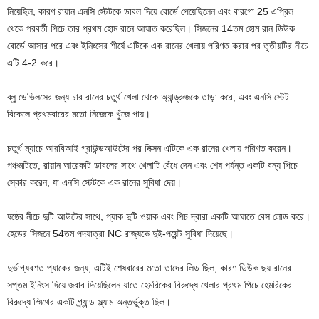
নিয়েছিল, কারণ রায়ান এনসি স্টেটকে ডাবল দিয়ে বোর্ডে পেয়েছিলেন এবং বারগো 25 এপ্রিল
থেকে পরবর্তী পিচে তার প্রথম হোম রানে আঘাত করেছিল। সিজনের 14তম হোম রান ডিউক
বোর্ডে আসার পরে এবং ইনিংসের শীর্ষে এটিকে এক রানের খেলায় পরিণত করার পর তৃতীয়টির নীচে
এটি 4-2 করে।
ব্লু ডেভিলসের জন্য চার রানের চতুর্থ খেলা থেকে অ্যান্ড্রুজকে তাড়া করে, এবং এনসি স্টেট
বিকেলে প্রথমবারের মতো নিজেকে খুঁজে পায়।
চতুর্থ ম্যাচে আরবিআই গ্রাউন্ডআউটের পর নিক্সন এটিকে এক রানের খেলায় পরিণত করেন।
পঞ্চমটিতে, রায়ান আরেকটি ডাবলের সাথে খেলাটি বেঁধে দেন এবং শেষ পর্যন্ত একটি বন্য পিচে
স্কোর করেন, যা এনসি স্টেটকে এক রানের সুবিধা দেয়।
ষষ্ঠের নীচে দুটি আউটের সাথে, প্যাক দুটি ওয়াক এবং পিচ দ্বারা একটি আঘাতে বেস লোড করে।
হেডের সিজনে 54তম পদযাত্রা NC রাজ্যকে দুই-পয়েন্ট সুবিধা দিয়েছে।
দুর্ভাগ্যবশত প্যাকের জন্য, এটিই শেষবারের মতো তাদের লিড ছিল, কারণ ডিউক ছয় রানের
সপ্তম ইনিংস দিয়ে জবাব দিয়েছিলেন যাতে হেমরিকের বিরুদ্ধে খেলার প্রথম পিচে হেমরিকের
বিরুদ্ধে স্মিথের একটি গ্র্যান্ড স্ল্যাম অন্তর্ভুক্ত ছিল।