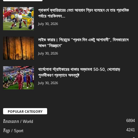
প্যাকার্স ক্যারিয়ারের নেতা আহমান গ্রিন বলেছেন যে তার প্রাথমিক
পর্যায়ে পারকিনসন...
July 30, 2026
লাইভ ফায়ার। গিরোন্ডে “প্রথম দিন একটু আশাবাদী”, বিসকারোসে
আগুন “নিয়ন্ত্রনে”
July 30, 2026
বার্সেলোনা স্ট্রাইকারের থাকার সম্ভাবনা 50-50, খেলোয়াড়
পুনর্নবীকরণ প্রস্তাবে অসন্তুষ্ট
July 30, 2026
POPULAR CATEGORY
6894
ពិភពលោក / World
4241
កីឡា / Sport