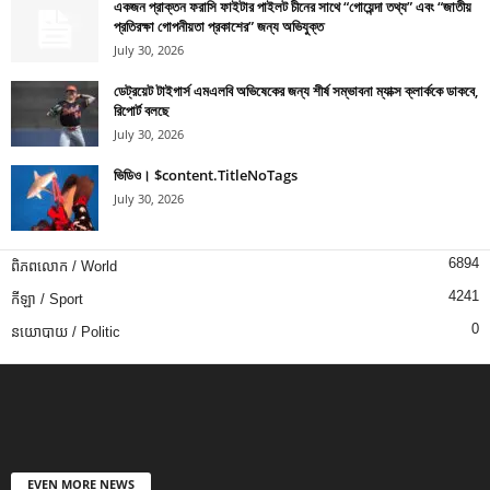
একজন প্রাক্তন ফরাসি ফাইটার পাইলট চীনের সাথে “গোয়েন্দা তথ্য” এবং “জাতীয়
প্রতিরক্ষা গোপনীয়তা প্রকাশের” জন্য অভিযুক্ত
July 30, 2026
ডেট্রয়েট টাইগার্স এমএলবি অভিষেকের জন্য শীর্ষ সম্ভাবনা ম্যাক্স ক্লার্ককে ডাকবে,
রিপোর্ট বলছে
July 30, 2026
ভিডিও। $content.TitleNoTags
July 30, 2026
6894
ពិភពលោក / World
4241
កីឡា / Sport
0
នយោបាយ / Politic
EVEN MORE NEWS