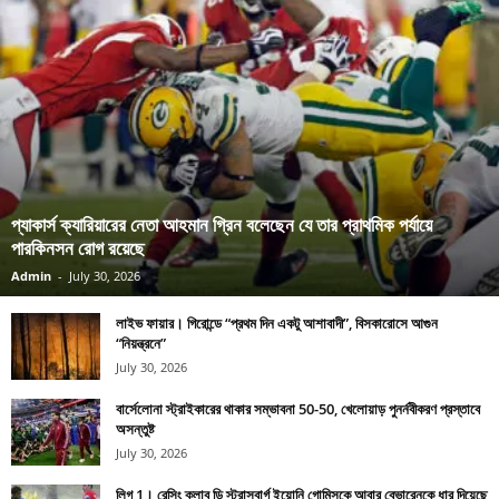
প্যাকার্স ক্যারিয়ারের নেতা আহমান গ্রিন বলেছেন যে তার প্রাথমিক পর্যায়ে
পারকিনসন রোগ রয়েছে
Admin
-
July 30, 2026
লাইভ ফায়ার। গিরোন্ডে “প্রথম দিন একটু আশাবাদী”, বিসকারোসে আগুন
“নিয়ন্ত্রনে”
July 30, 2026
বার্সেলোনা স্ট্রাইকারের থাকার সম্ভাবনা 50-50, খেলোয়াড় পুনর্নবীকরণ প্রস্তাবে
অসন্তুষ্ট
July 30, 2026
লিগ 1। রেসিং ক্লাব ডি স্ট্রাসবার্গ ইয়োনি গোমিসকে আবার বেভারেনকে ধার দিয়েছে