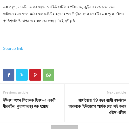
এবং তবুও, বাস-রিন ফায়ার অ্যান্ড রেসকিউ সার্ভিসের পরিচালক, কন্ট্রোলার জেনারেল রেনে
সেলিয়ারের ন্যাশনাল অর্ডার অফ মেরিটের কমান্ডার পদে উন্নীত হওয়া লোকটির এবং পুরো শরীরের
প্রতিশ্রুতি উদযাপন করে বলে মনে হচ্ছে। “এই স্বীকৃতি…
Source link
Previous article
Next article
ইউএস ওপেন শিনেকক হিলস-এ একটি
বার্সেলোনা 19 বছর বয়সী রক্ষণাত্মক
ধীরগতির, কুয়াশাচ্ছন্ন শুরু হয়েছে
তারকাকে ‘ইউরোপের অর্ধেক চায়’ সই করার
দৌড়ে এগিয়ে