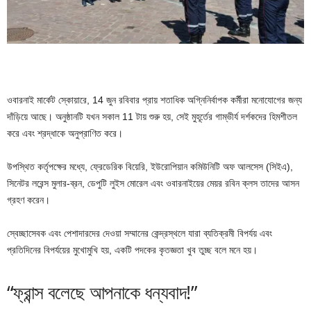
ওবারনাই মার্কেট স্কোয়ারে, 14 জুন রবিবার প্রায় শতাধিক অগ্নিনির্বাপক কর্মীরা মনোযোগের জন্য
দাঁড়িয়ে আছে। অনুষ্ঠানটি যখন সকাল 11 টায় শুরু হয়, সেই মুহূর্তের গাম্ভীর্য দর্শকদের হিমশীতল
করে এবং শ্রদ্ধাকে অনুপ্রাণিত করে।
উপস্থিত কর্তৃপক্ষের মধ্যে, ফ্রেডেরিক বিয়েরি, ইউরোপিয়ান কমিউনিটি অফ আলসেস (সিইএ),
সিনেটর লরেন্স মুলার-ব্রন, ডেপুটি লুইস মোরেল এবং ওবারনাইয়ের মেয়র রবিন ক্লস তাদের আসন
গ্রহণ করেন।
স্বেচ্ছাসেবক এবং পেশাদারদের দেওয়া সম্মানের কেন্দ্রস্থলে যারা ব্যতিক্রমী বিপর্যয় এবং
প্রতিদিনের বিপর্যয়ের মুখোমুখি হয়, একটি পদকের কৃতজ্ঞতা খুব তুচ্ছ বলে মনে হয়।
“ফ্রান্স বলেছে আপনাকে ধন্যবাদ!”