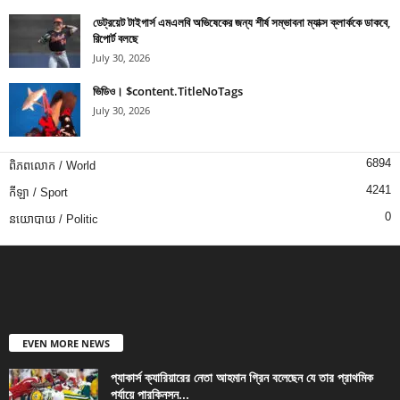
ডেট্রয়েট টাইগার্স এমএলবি অভিষেকের জন্য শীর্ষ সম্ভাবনা ম্যাক্স ক্লার্ককে ডাকবে,
রিপোর্ট বলছে
July 30, 2026
ভিডিও। $content.TitleNoTags
July 30, 2026
6894
ពិភពលោក / World
4241
កីឡា / Sport
0
នយោបាយ / Politic
EVEN MORE NEWS
প্যাকার্স ক্যারিয়ারের নেতা আহমান গ্রিন বলেছেন যে তার প্রাথমিক
পর্যায়ে পারকিনসন...