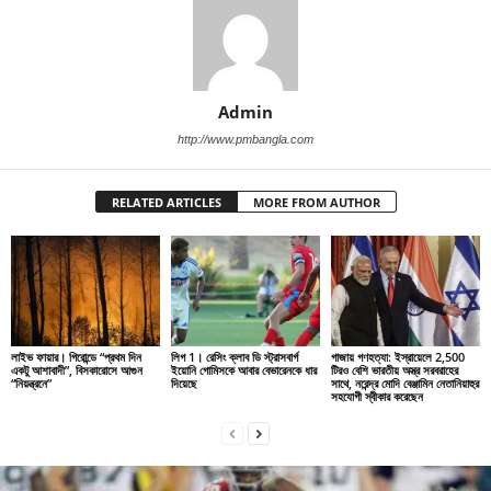
Admin
http://www.pmbangla.com
RELATED ARTICLES
MORE FROM AUTHOR
লাইভ ফায়ার। গিরোন্ডে “প্রথম দিন
লিগ 1। রেসিং ক্লাব ডি স্ট্রাসবার্গ
গাজায় গণহত্যা: ইস্রায়েলে 2,500
একটু আশাবাদী”, বিসকারোসে আগুন
ইয়োনি গোমিসকে আবার বেভারেনকে ধার
টিরও বেশি ভারতীয় অস্ত্র সরবরাহের
“নিয়ন্ত্রনে”
দিয়েছে
সাথে, নরেন্দ্র মোদি বেঞ্জামিন নেতানিয়াহুর
সহযোগী স্বীকার করেছেন