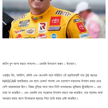
কাইল বুশ আশা করতে লাগলেন – এমনকি উপভোগ করুন – উত্থান।
ওয়াইল্ড থিং, আউটল, রউডি এবং কেএফবি নামে পরিচিত এই ড্রাইভারটি তার 26 বছরের
NASCAR ক্যারিয়ারে এক হাতে চেকার্ড পতাকা এবং চারপাশে ভক্তদের উপহাস করার চেয়ে
বেশি আরামদায়ক ছিল। বিজয় বৃদ্ধির সাথে সাথে তিনি খলনায়কের ভূমিকায় ঝুঁকেছিলেন – এবং
তারা তা করেছিল – এবং এমনকি তার শত্রুদের উল্লাস করতে শুরু করেছিল, তার স্বাক্ষর আর্ক
সরবরাহ করার আগে চিৎকারকে জ্বরের পিচে তৈরি করার চেষ্টা করেছিল।