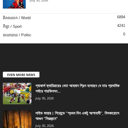
July 30, 2026
6894
ពិភពលោក / World
4241
កីឡា / Sport
0
នយោបាយ / Politic
EVEN MORE NEWS
প্যাকার্স ক্যারিয়ারের নেতা আহমান গ্রিন বলেছেন যে তার প্রাথমিক
পর্যায়ে পারকিনসন...
July 30, 2026
লাইভ ফায়ার। গিরোন্ডে “প্রথম দিন একটু আশাবাদী”, বিসকারোসে
আগুন “নিয়ন্ত্রনে”
July 30, 2026