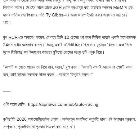
দুটি ভাঙ্গা পা থেকে সেরে ওঠার সময় মৌসুমের কিছু অংশ অনুপস্থিত হওয়ার পর তার প্রথম
শিরোপা আসে। 2022 সালে তাকে JGR থেকে বরখাস্ত করা হয়েছিল স্পনসর M&M’স এবং
দলের মালিক জো গিবসের নাতি Ty Gibbs-এর জন্য জায়গা তৈরি করার জন্য দল হারানোর
পরে।
বুশ RCR-তে অবতরণ করেন, যেখানে তিনি 12 রেসের পর কাপ সিরিজ পয়েন্টে একটি হতাশাজনক
24তম স্থান অধিকার করেন। কিন্তু একটি অনির্দিষ্ট চিত্র ছিল তার চূড়ান্ত বিজয়। এবং তিনি
ট্রাক সিরিজের জয় উদযাপন করলেন মুষ্টিমেয় বোসের মধ্যে দুটি ধনুক নিয়ে।
“আপনি যা পেতে পারেন তা নিয়ে যান, ম্যান,” বুশ বলল। “আপনি কখনই জানেন না শেষটি কখন
হবে, তাই তাদের সকলকে লালন করুন – আমাকে বিশ্বাস করুন।”
___
এপি অটো রেসিং: https://apnews.com/hub/auto-racing
কপিরাইট 2026 অ্যাসোসিয়েটেড প্রেস। সর্বস্বত্ব সংরক্ষিত অনুমতি ছাড়া এই উপাদান প্রকাশ,
সম্প্রচার, পুনর্লিখিত বা পুনরায় বিতরণ করা যাবে না।