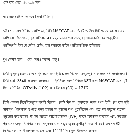
এটি তার সেরা Busch ছিল.
আর এভাবেই তাকে স্মরণ করা উচিত।
দুইবারের কাপ সিরিজ চ্যাম্পিয়ন, যিনি NASCAR-এর তিনটি জাতীয় সিরিজে যে কারও চেয়ে
বেশি রেস জিতেছেন, বৃহস্পতিবার 41 বছর বয়সে মারা গেছেন। অনেকেরই এই অনুভূতির
প্রতিধ্বনি ছিল যে মোটর রেসিং তার সবচেয়ে কঠিন প্রতিযোগীকে হারিয়েছে।
বুশ সেটাই ছিল – এবং আরও অনেক কিছু।
তিনি যুক্তিযুক্তভাবে তার প্রজন্মের সর্বশ্রেষ্ঠ চালক ছিলেন, অভূতপূর্ব সাফল্যের গর্ব করেছিলেন।
তিনি মোট 234টি জয়লাভ করেছেন – প্রিমিয়ার কাপ সিরিজে 63টি এবং NASCAR-এর দুটি
ফিডার সিরিজ, O’Reilly (102) এবং ট্রাকস (69) এ 171টি।
তিনি একজন নিবেদিতপ্রাণ স্বামী ছিলেন, একটি দিক যা প্রকাশ্যে আসে যখন তিনি এবং তার স্ত্রী
সামান্থা পিতামাতা হওয়ার জন্য তাদের সংগ্রামের কথা খুলেছিলেন এবং পরে জয় ফান্ডের বান্ডেল
প্রতিষ্ঠা করেছিলেন, যা ইন ভিট্রো ফার্টিলাইজেশন (IVF) যত্নে অ্যাক্সেস বাড়ানো এবং সহায়তা
প্রদানের জন্য নিবেদিত যাতে অন্যদের একা বন্ধ্যাত্বের মুখোমুখি হতে না হয়। তহবিল $2
মিলিয়নেরও বেশি সংগ্রহ করেছে এবং 111টি শিশুর জন্ম উদযাপন করেছে।