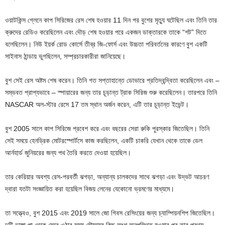
ওয়াটকিন্স গ্লেনে কাপ সিরিজের রেস শেষ হওয়ার 11 দিন পর বুশের মৃত্যু ঘটেছিল এবং তিনি তার
ক্রুদের রেডিও করেছিলেন এবং দৌড় শেষ হওয়ার পরে একজন ডাক্তারকে তাকে “শট” দিতে
বলেছিলেন। নিউ ইয়র্ক রোড কোর্সে তীব্র জি-ফোর্স এবং উচ্চতা পরিবর্তনের কারণে বুশ একটি
সাইনাস ঠান্ডায় ভুগছিলেন, সম্প্রচারকারীরা জানিয়েছে।
বুশ সেই রেস অষ্টম শেষ করেন। তিনি গত সপ্তাহান্তে ডোভারে প্রতিদ্বন্দ্বিতা করেছিলেন এবং –
সম্ভবত প্রাপ্যভাবে – স্পায়ারের জন্য তার চূড়ান্ত ট্রাক সিরিজ শুরু করেছিলেন। তারপরে তিনি
NASCAR অল-স্টার রেসে 17 তম স্থান অর্জন করেন, এটি তার চূড়ান্ত ইভেন্ট।
বুশ 2005 সালে কাপ সিরিজে প্রবেশ করে এবং বছরের সেরা রুকি পুরস্কার জিতেছিল। তিনি
সেই সময়ে হেনড্রিক মোটরস্পোর্টসে কাজ করছিলেন, একটি চাকরি যেখান থেকে তাকে ডেল
আর্নহার্ড জুনিয়রের জন্য পথ তৈরি করতে দেওয়া হয়েছিল।
তার কেরিয়ার অবশ্য রেস-পরবর্তী ঝগড়া, অন্যান্য চালকদের সাথে ঝগড়া এবং উদ্ভট আচরণ
দ্বারা যতটা সংজ্ঞায়িত করা হয়েছিল বিজয় লেনের যেকোনো ভ্রমণের মাধ্যমে।
তা সত্ত্বেও, বুশ 2015 এবং 2019 সালে জো গিবস রেসিংয়ের জন্য চ্যাম্পিয়নশিপ জিতেছিল।