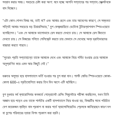
সন্ধান করার সময়। সবচেয়ে চেষ্টা করা অংশ: মনে হচ্ছে আপনি সপ্তাহের পর সপ্তাহ ব্রেক্সটনকে
বাদ দিচ্ছেন।
“এটা কোন গোপন বিষয় নয়, তাই না? এবং আমার ছেলে এবং তার আবেগের কারণে, সে সম্ভবত
সত্যিই আমার সবচেয়ে বড় চিয়ারলিডার,” বুশ ফেব্রুয়ারিতে ডেটোনা ইন্টারন্যাশনাল স্পিডওয়েতে
বলেছিলেন। “এবং সে আমাকে ভালোভাবে রেস করতে দেখতে চায়। সে আমাকে রেস জিততে
দেখতে চায়। সে বিজয়ের গলিতে সেলিব্রেট করতে চায় যেভাবে সে দেখেছে অন্য ড্রাইভারদের
বাচ্চারা করতে পারবে।
“সুতরাং প্রতি সপ্তাহান্তে তাকে আমাকে দেখে এবং আমাকে নিয়ে গর্বিত হওয়ার চেয়ে আমাকে
অনুপ্রাণিত করে এমন আর কিছুই নেই।”
গুরুতর অসুস্থ হয়ে হাসপাতালে ভর্তি হওয়ার পর বুশ মারা যান। শার্লট মোটর স্পিডওয়েতে কোকা-
কোলা 600-এ প্রতিযোগিতা করার তিন দিন আগে এটি ঘটেছিল।
বুশ বুধবার নর্থ ক্যারোলিনার কনকর্ডে শেভ্রোলেট রেসিং সিমুলেটরে পরীক্ষা করছিলেন, যখন তিনি
অজ্ঞান হয়ে পড়েন এবং তাকে শার্লটের একটি হাসপাতালে নিয়ে যাওয়া হয়, বিষয়টির সাথে পরিচিত
বেশ কয়েকজন ব্যক্তি নাম প্রকাশ না করার শর্তে অ্যাসোসিয়েটেড প্রেসকে জানিয়েছেন কারণ দল
বা বুশের পরিবারের দ্বারা বিশদ প্রকাশ করা হয়নি।