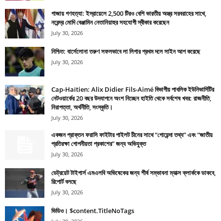
গাজায় গণহত্যা: ইস্রায়েলে 2,500 টিরও বেশি ভারতীয় অস্ত্র সরবরাহের সাথে,
নরেন্দ্র মোদি বেঞ্জামিন নেতানিয়াহুর সহযোগী স্বীকার করেছেন
July 30, 2026
নিশ্চিত: বার্সেলোনা তরুণ সফলভাবে লা লিগার প্রথম দলে সাইন আপ করেছে
July 30, 2026
Cap-Haïtien: Alix Didier Fils-Aimé বিভাগীয় পাবলিক ইউনিভার্সিটির
নেটওয়ার্কের 20 বছর উদযাপনে অংশ নিচ্ছেন হাইতি থেকে সর্বশেষ খবর: রাজনীতি,
নিরাপত্তা, অর্থনীতি, সংস্কৃতি।
July 30, 2026
একজন প্রাক্তন ফরাসি ফাইটার পাইলট চীনের সাথে “গোয়েন্দা তথ্য” এবং “জাতীয়
প্রতিরক্ষা গোপনীয়তা প্রকাশের” জন্য অভিযুক্ত
July 30, 2026
ডেট্রয়েট টাইগার্স এমএলবি অভিষেকের জন্য শীর্ষ সম্ভাবনা ম্যাক্স ক্লার্ককে ডাকবে,
রিপোর্ট বলছে
July 30, 2026
ভিডিও। $content.TitleNoTags