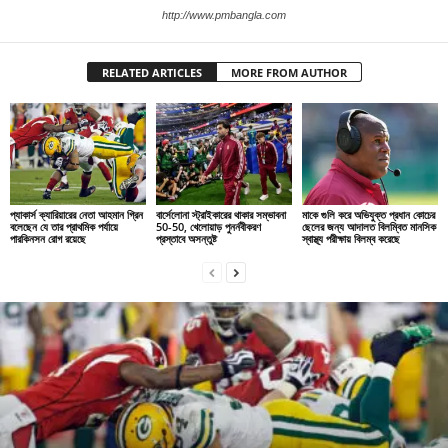
http://www.pmbangla.com
RELATED ARTICLES
MORE FROM AUTHOR
প্যাকার্স ক্যারিয়ারের নেতা আহমান গ্রিন
বার্সেলোনা স্ট্রাইকারের থাকার সম্ভাবনা
মাকে গুলি করে অভিযুক্ত প্রধান কোচের
বলেছেন যে তার প্রাথমিক পর্যায়ে
50-50, খেলোয়াড় পুনর্নবীকরণ
ছেলের জন্য আদালত বিলম্বিত মানসিক
পারকিনসন রোগ রয়েছে
প্রস্তাবে অসন্তুষ্ট
স্বাস্থ্য পরীক্ষায় বিলম্ব করেছে