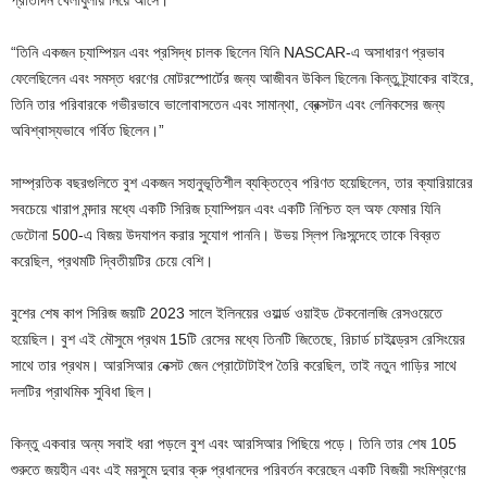
প্রতিদিন খেলাধুলায় নিয়ে আসে।
“তিনি একজন চ্যাম্পিয়ন এবং প্রসিদ্ধ চালক ছিলেন যিনি NASCAR-এ অসাধারণ প্রভাব
ফেলেছিলেন এবং সমস্ত ধরণের মোটরস্পোর্টের জন্য আজীবন উকিল ছিলেন৷ কিন্তু ট্র্যাকের বাইরে,
তিনি তার পরিবারকে গভীরভাবে ভালোবাসতেন এবং সামান্থা, ব্রেক্সটন এবং লেনিকসের জন্য
অবিশ্বাস্যভাবে গর্বিত ছিলেন।”
সাম্প্রতিক বছরগুলিতে বুশ একজন সহানুভূতিশীল ব্যক্তিত্বে পরিণত হয়েছিলেন, তার ক্যারিয়ারের
সবচেয়ে খারাপ মন্দার মধ্যে একটি সিরিজ চ্যাম্পিয়ন এবং একটি নিশ্চিত হল অফ ফেমার যিনি
ডেটোনা 500-এ বিজয় উদযাপন করার সুযোগ পাননি। উভয় স্লিপ নিঃসন্দেহে তাকে বিব্রত
করেছিল, প্রথমটি দ্বিতীয়টির চেয়ে বেশি।
বুশের শেষ কাপ সিরিজ জয়টি 2023 সালে ইলিনয়ের ওয়ার্ল্ড ওয়াইড টেকনোলজি রেসওয়েতে
হয়েছিল। বুশ এই মৌসুমে প্রথম 15টি রেসের মধ্যে তিনটি জিতেছে, রিচার্ড চাইল্ড্রেস রেসিংয়ের
সাথে তার প্রথম। আরসিআর নেক্সট জেন প্রোটোটাইপ তৈরি করেছিল, তাই নতুন গাড়ির সাথে
দলটির প্রাথমিক সুবিধা ছিল।
কিন্তু একবার অন্য সবাই ধরা পড়লে বুশ এবং আরসিআর পিছিয়ে পড়ে। তিনি তার শেষ 105
শুরুতে জয়হীন এবং এই মরসুমে দুবার ক্রু প্রধানদের পরিবর্তন করেছেন একটি বিজয়ী সংমিশ্রণের