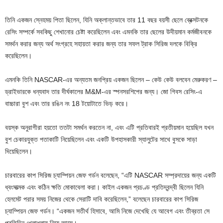
তিনি একজন স্নেহময় পিতা ছিলেন, যিনি অক্লান্তভাবে তার 11 বছর বয়সী ছেলে ব্রেক্সটনকে
রেসিং সম্পর্কে সবকিছু শেখানোর চেষ্টা করেছিলেন এবং এমনকি তার ছেলের উদীয়মান কর্মজীবনকে
সমর্থন করার জন্য অর্থ সংগ্রহে সহায়তা করার জন্য তার সফল ট্রাক সিরিজ দলকে বিক্রি
করেছিলেন।
এমনকি তিনি NASCAR-এর অন্যতম জনপ্রিয় একজন ছিলেন – কেউ কেউ বলবেন মেরুকরণ –
ড্রাইভারকে ধন্যবাদ তার দীর্ঘকালের M&M-এর স্পনসরশিপের জন্য। জো গিবস রেসিং-এ
বাচ্চারা বুশ এবং তার রঙিন নং 18 টয়োটাতে ভিড় করে।
বয়স্ক অনুরাগীরা হয়তো ততটা সমর্থন করতেন না, এবং এটি প্রতিবারই প্রতীয়মান হয়েছিল যখন
বুশ চেকারযুক্ত পতাকাটি নিয়েছিলেন এবং একটি উপহাসকারী স্যালুটের সাথে বুসকে সাড়া
দিয়েছিলেন।
চারবারের কাপ সিরিজ চ্যাম্পিয়ন জেফ গর্ডন বলেছেন, “এটি NASCAR সম্প্রদায়ের জন্য একটি
ধ্বংসাত্মক এবং কঠিন ক্ষতি মোকাবেলা করা। কাইল একজন প্রচণ্ড প্রতিদ্বন্দ্বী ছিলেন যিনি
হেলমেট পরার সময় নিজের থেকে সেরাটি দাবি করেছিলেন,” বলেছেন চারবারের কাপ সিরিজ
চ্যাম্পিয়ন জেফ গর্ডন। “একজন সতীর্থ হিসাবে, আমি নিজে দেখেছি যে আবেগ এবং তীব্রতা সে