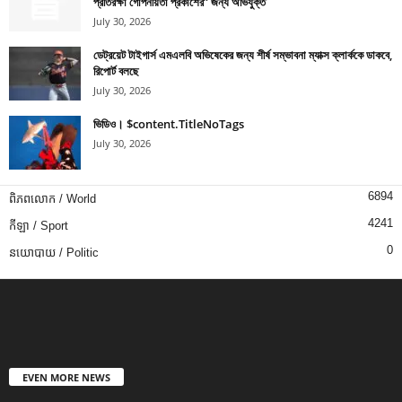
প্রতিরক্ষা গোপনীয়তা প্রকাশের” জন্য অভিযুক্ত
July 30, 2026
ডেট্রয়েট টাইগার্স এমএলবি অভিষেকের জন্য শীর্ষ সম্ভাবনা ম্যাক্স ক্লার্ককে ডাকবে,
রিপোর্ট বলছে
July 30, 2026
ভিডিও। $content.TitleNoTags
July 30, 2026
6894
ពិភពលោក / World
4241
កីឡា / Sport
0
នយោបាយ / Politic
EVEN MORE NEWS