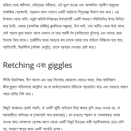
হারিয়ে গেছে জটিলতা, চরিত্রের গভীরতা, এই ভুলে যাওয়া এবং অপমানিত গ্রামীণ ফ্রান্সের
সামাজিক প্রেক্ষাপট, প্রজনন স্থল যেখানে একটি আঠালো পিতৃতন্ত্র বিকাশ লাভ করে। এর
উপাদান থেকে খালি, লরেন্ট মাউভিগনিয়ারের উপন্যাসটি একটি সাধারণ পরিস্থিতির উপর ভিত্তি
করে তৈরি: নোরার (হাফসিয়া হার্জির) জন্মদিনের সন্ধ্যায়, তিন ভাই, তার অতীত থেকে উঠে আসা,
সেই গ্রামে যুদ্ধ করতে আসে যেখানে সে তার স্বামী টম (বাস্তিয়েন বুইলন) এবং তাদের মেয়ে
ইডাকে নিয়ে থাকে। ত্রয়ীটির মধ্যে সবচেয়ে কম চালাক দ্বারা তার বাড়িতে বিচ্ছিন্ন হয়ে পড়ে,
প্রতিবেশী, ক্রিস্টিনা (মনিকা বেলুচি), তাকে প্রশ্রয় দেওয়ার চেষ্টা করে।
Retching এবং giggles
স্টিকি রিয়ালিজম, নীল আলো এবং হরর সিনেমার জোরালো নোডের মধ্যে, লিয়া মাইসিয়াস
জীবাণুমুক্ত সহিংসতায় আনন্দিত হয় যা সর্বোত্তমভাবে রিচিংকে প্ররোচিত করে এবং সবচেয়ে খারাপ
সময়ে হাসির ফিট করে।
কিছুই আমাদের রেহাই পায়নি, না একটি হান্টিং রাইফেল দিয়ে মাথার খুলি ভেঙে দেওয়া হয়, না
মহাধমনীতে কাটারের ঘা (অবশ্যই অফ-ক্যামেরা)। ঘন রক্তের স্প্ল্যাশ বা পোকামাকড় দ্বারা
খাওয়া সাদা গোলাপের ক্লোজ-আপে নোংরা একটি বিমূর্ত চিত্রের ভারী প্রতীকবাদের চেয়ে বেশি
নয়, সাধারণ ক্ষয়ের জন্য একটি আনাড়ি রূপক।