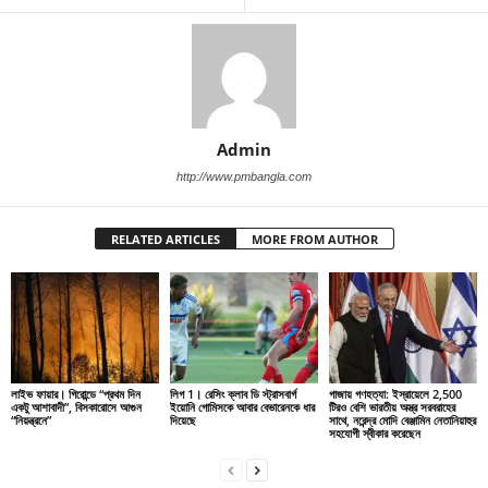
Admin
http://www.pmbangla.com
RELATED ARTICLES
MORE FROM AUTHOR
লাইভ ফায়ার। গিরোন্ডে “প্রথম দিন
লিগ 1। রেসিং ক্লাব ডি স্ট্রাসবার্গ
গাজায় গণহত্যা: ইস্রায়েলে 2,500
একটু আশাবাদী”, বিসকারোসে আগুন
ইয়োনি গোমিসকে আবার বেভারেনকে ধার
টিরও বেশি ভারতীয় অস্ত্র সরবরাহের
“নিয়ন্ত্রনে”
দিয়েছে
সাথে, নরেন্দ্র মোদি বেঞ্জামিন নেতানিয়াহুর
সহযোগী স্বীকার করেছেন