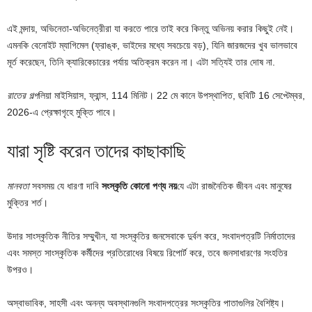
এই মন্দায়, অভিনেতা-অভিনেত্রীরা যা করতে পারে তাই করে কিন্তু অভিনয় করার কিছুই নেই।
এমনকি বেনোইট ম্যাগিমেল (ফ্রাঙ্ক, ভাইদের মধ্যে সবচেয়ে বড়), যিনি জারজদের খুব ভালভাবে
মূর্ত করেছেন, তিনি ক্যারিকেচারের পর্যায় অতিক্রম করেন না। এটা সত্যিই তার দোষ না.
রাতের গল্প
লিয়া মাইসিয়াস, ফ্রান্স, 114 মিনিট। 22 মে কানে উপস্থাপিত, ছবিটি 16 সেপ্টেম্বর,
2026-এ প্রেক্ষাগৃহে মুক্তি পাবে।
যারা সৃষ্টি করেন তাদের কাছাকাছি
মানবতা
সবসময় যে ধারণা দাবি
সংস্কৃতি কোনো পণ্য নয়
যে এটা রাজনৈতিক জীবন এবং মানুষের
মুক্তির শর্ত।
উদার সাংস্কৃতিক নীতির সম্মুখীন, যা সংস্কৃতির জনসেবাকে দুর্বল করে, সংবাদপত্রটি নির্মাতাদের
এবং সমস্ত সাংস্কৃতিক কর্মীদের প্রতিরোধের বিষয়ে রিপোর্ট করে, তবে জনসাধারণের সংহতির
উপরও।
অস্বাভাবিক, সাহসী এবং অনন্য অবস্থানগুলি সংবাদপত্রের সংস্কৃতির পাতাগুলির বৈশিষ্ট্য।