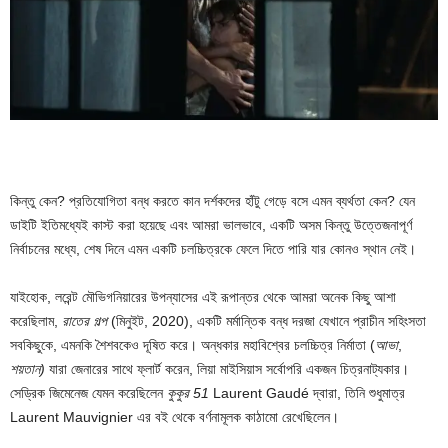
কিন্তু কেন? প্রতিযোগিতা বন্ধ করতে কান দর্শকদের হাঁটু গেড়ে বসে এমন ব্যর্থতা কেন? যেন
ডাইটি ইতিমধ্যেই কাস্ট করা হয়েছে এবং আমরা ভালভাবে, একটি অসম কিন্তু উত্তেজনাপূর্ণ
নির্বাচনের মধ্যে, শেষ দিনে এমন একটি চলচ্চিত্রকে ফেলে দিতে পারি যার কোনও স্থান নেই।
যাইহোক, লরেন্ট মৌভিগনিয়ারের উপন্যাসের এই রূপান্তর থেকে আমরা অনেক কিছু আশা
করেছিলাম,
রাতের গল্প
(মিনুইট, 2020), একটি মর্মান্তিক বন্ধ দরজা যেখানে প্রাচীন সহিংসতা
সবকিছুকে, এমনকি শৈশবকেও দূষিত করে। অন্ধকার মহাবিশ্বের চলচ্চিত্র নির্মাতা (
আভা
,
শয়তান)
যারা জেনারের সাথে ফ্লার্ট করেন, লিয়া মাইসিয়াস সর্বোপরি একজন চিত্রনাট্যকার।
সেড্রিক জিমেনেজ যেমন করেছিলেন
কুকুর 51
Laurent Gaudé দ্বারা, তিনি শুধুমাত্র
Laurent Mauvignier এর বই থেকে বর্ণনামূলক কাঠামো রেখেছিলেন।