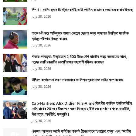
লিগ 1। রেসিং ক্লাব ডি স্ট্রাসবার্গ ইয়োনি গোমিসকে আবার বেভারেনকে ধার দিয়েছে
July 30, 2026
মাকে গুলি করে অভিযুক্ত প্রধান কোচের ছেলের জন্য আদালত বিলম্বিত মানসিক
স্বাস্থ্য পরীক্ষায় বিলম্ব করেছে
July 30, 2026
গাজায় গণহত্যা: ইস্রায়েলে 2,500 টিরও বেশি ভারতীয় অস্ত্র সরবরাহের সাথে,
নরেন্দ্র মোদি বেঞ্জামিন নেতানিয়াহুর সহযোগী স্বীকার করেছেন
July 30, 2026
নিশ্চিত: বার্সেলোনা তরুণ সফলভাবে লা লিগার প্রথম দলে সাইন আপ করেছে
July 30, 2026
Cap-Haïtien: Alix Didier Fils-Aimé বিভাগীয় পাবলিক ইউনিভার্সিটির
নেটওয়ার্কের 20 বছর উদযাপনে অংশ নিচ্ছেন হাইতি থেকে সর্বশেষ খবর: রাজনীতি,
নিরাপত্তা, অর্থনীতি, সংস্কৃতি।
July 30, 2026
একজন প্রাক্তন ফরাসি ফাইটার পাইলট চীনের সাথে “গোয়েন্দা তথ্য” এবং “জাতীয়