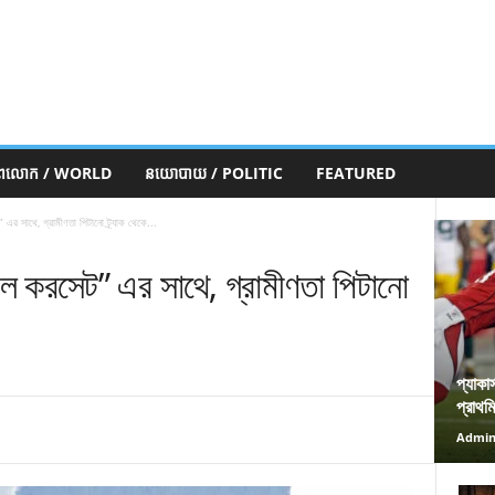
ភពលោក / WORLD
នយោបាយ / POLITIC
FEATURED
র সাথে, গ্রামীণতা পিটানো ট্র্যাক থেকে...
ে করসেট” এর সাথে, গ্রামীণতা পিটানো
প্যাকা
প্রাথম
Admi