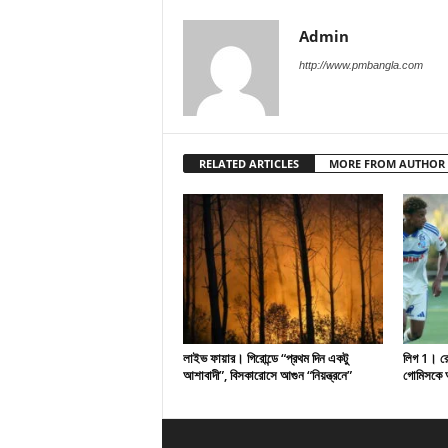
Admin
http://www.pmbangla.com
RELATED ARTICLES
MORE FROM AUTHOR
লাইভ ফায়ার। গিরোন্ডে “প্রথম দিন একটু
লিগ 1। রেসি
আশাবাদী”, বিসকারোসে আগুন “নিয়ন্ত্রনে”
গোমিসকে আ