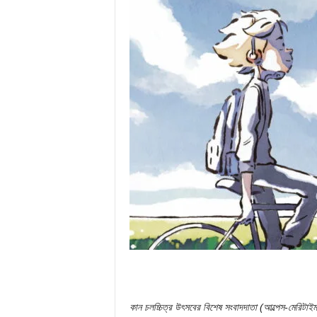
কান চলচ্চিত্র উৎসবের বিশেষ সংবাদদাতা (আল্পেস-মেরিটাই