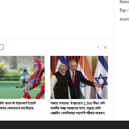
ពិភពល
កីឡា /
នយោបា
ং ক্লাব ডি স্ট্রাসবার্গ ইয়োনি
গাজায় গণহত্যা: ইস্রায়েলে 2,500 টিরও বেশি
বার বেভারেনকে ধার দিয়েছে
ভারতীয় অস্ত্র সরবরাহের সাথে, নরেন্দ্র মোদি
বেঞ্জামিন নেতানিয়াহুর সহযোগী স্বীকার করেছেন