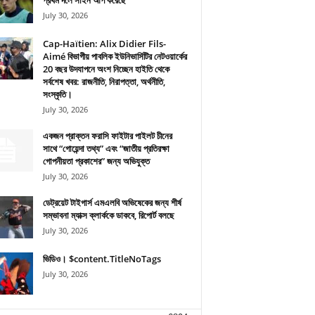
প্রথম দলে সাইন আপ করেছে
July 30, 2026
Cap-Haïtien: Alix Didier Fils-
Aimé বিভাগীয় পাবলিক ইউনিভার্সিটির নেটওয়ার্কের
20 বছর উদযাপনে অংশ নিচ্ছেন হাইতি থেকে
সর্বশেষ খবর: রাজনীতি, নিরাপত্তা, অর্থনীতি,
সংস্কৃতি।
July 30, 2026
একজন প্রাক্তন ফরাসি ফাইটার পাইলট চীনের
সাথে “গোয়েন্দা তথ্য” এবং “জাতীয় প্রতিরক্ষা
গোপনীয়তা প্রকাশের” জন্য অভিযুক্ত
July 30, 2026
ডেট্রয়েট টাইগার্স এমএলবি অভিষেকের জন্য শীর্ষ
সম্ভাবনা ম্যাক্স ক্লার্ককে ডাকবে, রিপোর্ট বলছে
July 30, 2026
ভিডিও। $content.TitleNoTags
July 30, 2026