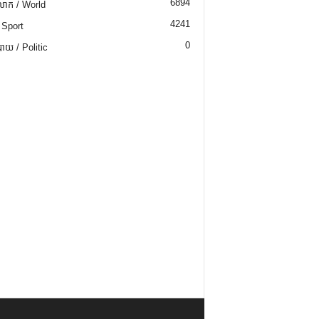
6894
ោក / World
4241
 Sport
0
យ / Politic