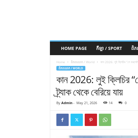
HOME PAGE
កីឡា / SPORT
ពិ
Home
ពិភពលោក / World
কান 2026: লুই ক্লিচির “লে করসেট” এ
ពិភពលោក / WORLD
কান 2026: লুই ক্লিচির “ল
ট্র্যাক থেকে বেরিয়ে যায়
By
Admin
-
May 21, 2026
14
0