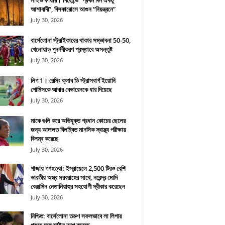
লাইভ ফায়ার। গিরোন্ডে “প্রথম দিন একটু
আশাবাদী”, বিসকারোসে আগুন “নিয়ন্ত্রনে”
July 30, 2026
বার্সেলোনা স্ট্রাইকারের থাকার সম্ভাবনা 50-50,
খেলোয়াড় পুনর্নবীকরণ প্রস্তাবে অসন্তুষ্ট
July 30, 2026
লিগ 1। রেসিং ক্লাব ডি স্ট্রাসবার্গ ইয়োনি
গোমিসকে আবার বেভারেনকে ধার দিয়েছে
July 30, 2026
মাকে গুলি করে অভিযুক্ত প্রধান কোচের ছেলের
জন্য আদালত বিলম্বিত মানসিক স্বাস্থ্য পরীক্ষায়
বিলম্ব করেছে
July 30, 2026
গাজায় গণহত্যা: ইস্রায়েলে 2,500 টিরও বেশি
ভারতীয় অস্ত্র সরবরাহের সাথে, নরেন্দ্র মোদি
বেঞ্জামিন নেতানিয়াহুর সহযোগী স্বীকার করেছেন
July 30, 2026
নিশ্চিত: বার্সেলোনা তরুণ সফলভাবে লা লিগার