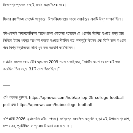
নিয়োগপ্রাপ্তদের বাছাই করার জন্য বৈঠক করে।
সিডার র‌্যাপিডস গেজেট অনুসারে, বিশ্ববিদ্যালয়ের সাথে ওয়ার্নারের একটি উষ্ণ সম্পর্ক ছিল।
ইউএনআই অ্যাথলেটিক্সের আশেপাশের লোকেরা বলেছেন যে ওয়ার্নার স্টার্টার হওয়ার জন্য তার
সিনিয়র ইয়ার পর্যন্ত অপেক্ষা করতে হওয়ায় দীর্ঘদিন ধরে অসন্তুষ্ট ছিলেন এবং তিনি চলে যাওয়ার
পরে বিশ্ববিদ্যালয়ের সাথে খুব কম সংযোগ করেছিলেন।
ওয়ার্নার কলেজ কোচ টেরি অ্যালেন 2009 সালে বলেছিলেন, “কার্টের আগে যে লোকটি শুরু
করেছিল তিন বছরে 31টি গেম জিতেছিল।”
___
এপি কলেজ ফুটবল: https://apnews.com/hub/ap-top-25-college-football-
poll এবং https://apnews.com/hub/college-football
কপিরাইট 2026 অ্যাসোসিয়েটেড প্রেস। সর্বস্বত্ব সংরক্ষিত অনুমতি ছাড়া এই উপাদান প্রকাশ,
সম্প্রচার, পুনর্লিখিত বা পুনরায় বিতরণ করা যাবে না।