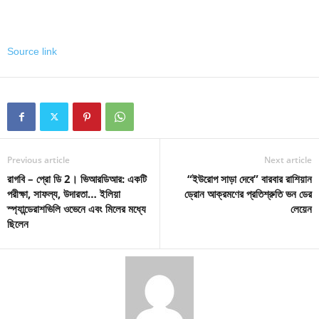
Source link
Previous article
Next article
রাগবি – প্রো ডি 2। ভিআরডিআর: একটি
“ইউরোপ সাড়া দেবে” বারবার রাশিয়ান
পরীক্ষা, সাফল্য, উদারতা… ইলিয়া
ড্রোন আক্রমণের প্রতিশ্রুতি ভন ডের
স্প্যান্ডেরাশভিলি ওভেনে এবং মিলের মধ্যে
লেয়েন
ছিলেন