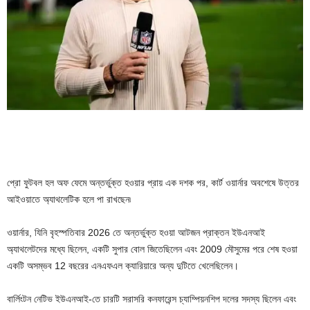
প্রো ফুটবল হল অফ ফেমে অন্তর্ভুক্ত হওয়ার প্রায় এক দশক পর, কার্ট ওয়ার্নার অবশেষে উত্তর
আইওয়াতে অ্যাথলেটিক হলে পা রাখছেন৷
ওয়ার্নার, যিনি বৃহস্পতিবার 2026 তে অন্তর্ভুক্ত হওয়া আটজন প্রাক্তন ইউএনআই
অ্যাথলেটদের মধ্যে ছিলেন, একটি সুপার বোল জিতেছিলেন এবং 2009 মৌসুমের পরে শেষ হওয়া
একটি অসম্ভব 12 বছরের এনএফএল ক্যারিয়ারে অন্য দুটিতে খেলেছিলেন।
বার্লিংটন নেটিভ ইউএনআই-তে চারটি সরাসরি কনফারেন্স চ্যাম্পিয়নশিপ দলের সদস্য ছিলেন এবং