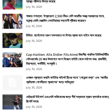
স্বাস্থ্য পরীক্ষায় বিলম্ব করেছে
July 30, 2026
গাজায় গণহত্যা: ইস্রায়েলে 2,500 টিরও বেশি ভারতীয় অস্ত্র সরবরাহের সাথে,
নরেন্দ্র মোদি বেঞ্জামিন নেতানিয়াহুর সহযোগী স্বীকার করেছেন
July 30, 2026
নিশ্চিত: বার্সেলোনা তরুণ সফলভাবে লা লিগার প্রথম দলে সাইন আপ করেছে
July 30, 2026
Cap-Haïtien: Alix Didier Fils-Aimé বিভাগীয় পাবলিক ইউনিভার্সিটির
নেটওয়ার্কের 20 বছর উদযাপনে অংশ নিচ্ছেন হাইতি থেকে সর্বশেষ খবর: রাজনীতি,
নিরাপত্তা, অর্থনীতি, সংস্কৃতি।
July 30, 2026
একজন প্রাক্তন ফরাসি ফাইটার পাইলট চীনের সাথে “গোয়েন্দা তথ্য” এবং “জাতীয়
প্রতিরক্ষা গোপনীয়তা প্রকাশের” জন্য অভিযুক্ত
July 30, 2026
ডেট্রয়েট টাইগার্স এমএলবি অভিষেকের জন্য শীর্ষ সম্ভাবনা ম্যাক্স ক্লার্ককে ডাকবে,
রিপোর্ট বলছে
July 30, 2026