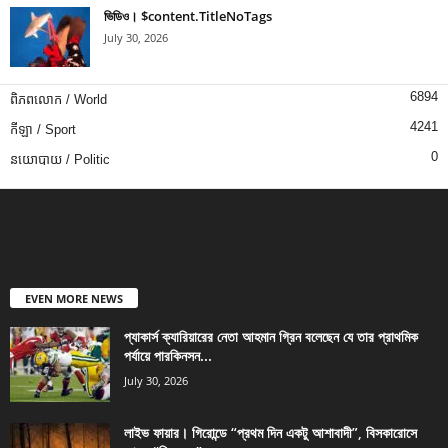
ভিডিও। $content.TitleNoTags
July 30, 2026
6894
ពិភពលោក / World
4241
កីឡា / Sport
0
នយោបាយ / Politic
EVEN MORE NEWS
প্যাকার্স ক্যারিয়ারের নেতা আহমান গ্রিন বলেছেন যে তার প্রাথমিক
পর্যায়ে পারকিনসন...
July 30, 2026
লাইভ ফায়ার। গিরোন্ডে “প্রথম দিন একটু আশাবাদী”, বিসকারোসে