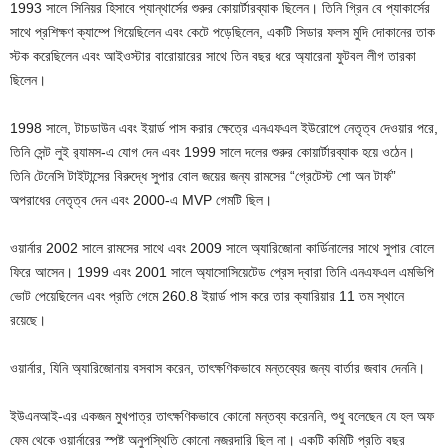
1993 সালে সিনিয়র হিসাবে প্যান্থার্সের শুরুর কোয়ার্টারব্যাক ছিলেন। তিনি গ্রিন বে প্যাকার্সের
সাথে প্রশিক্ষণ ক্যাম্পে গিয়েছিলেন এবং কেটে পড়েছিলেন, একটি সিডার ফলস মুদি দোকানের তাক
স্টক করেছিলেন এবং আইওস্টার বারোয়ারের সাথে তিন বছর ধরে অ্যারেনা ফুটবল লীগ তারকা
ছিলেন।
1998 সালে, টাচডাউন এবং ইয়ার্ড পাস করার ক্ষেত্রে এনএফএল ইউরোপে নেতৃত্ব দেওয়ার পরে,
তিনি সেন্ট লুই র‌্যামস-এ যোগ দেন এবং 1999 সালে দলের শুরুর কোয়ার্টারব্যাক হয়ে ওঠেন।
তিনি টেনেসি টাইটান্সের বিরুদ্ধে সুপার বোল জয়ের জন্য রামসের “গ্রেটেস্ট শো অন টার্ফ”
অপরাধের নেতৃত্ব দেন এবং 2000-এ MVP গেমটি ছিল।
ওয়ার্নার 2002 সালে রামসের সাথে এবং 2009 সালে অ্যারিজোনা কার্ডিনালের সাথে সুপার বোলে
ফিরে আসেন। 1999 এবং 2001 সালে অ্যাসোসিয়েটেড প্রেস দ্বারা তিনি এনএফএল এমভিপি
ভোট পেয়েছিলেন এবং প্রতি গেমে 260.8 ইয়ার্ড পাস করে তার ক্যারিয়ার 11 তম স্থানে
রয়েছে।
ওয়ার্নার, যিনি অ্যারিজোনায় বসবাস করেন, তাৎক্ষণিকভাবে মন্তব্যের জন্য বার্তার জবাব দেননি।
ইউএনআই-এর একজন মুখপাত্র তাৎক্ষণিকভাবে কোনো মন্তব্য করেননি, শুধু বলেছেন যে হল অফ
ফেম থেকে ওয়ার্নারের স্পষ্ট অনুপস্থিতি কোনো নজরদারি ছিল না। একটি কমিটি প্রতি বছর