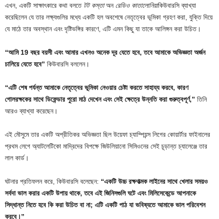
এখন, একটি সাক্ষাৎকারে কথা বলতে
টট কস্তা
অন
রেডিও কাতালোনিয়া
কিউবারসি ব্যাখ্যা
করেছিলেন যে তার লক্ষ্যগুলির মধ্যে একটি হল অবশেষে নেতৃত্বের ভূমিকা গ্রহণ করা, যুক্তি দিয়ে
যে মাঠে তার অবস্থান এবং দৃষ্টিভঙ্গির কারণে, এটি এমন কিছু যা তাকে আলিঙ্গন করা উচিত।
“আমি 19 বছর বয়সী এবং আমার এখনও অনেক দূর যেতে হবে, তবে আমাকে অভিজ্ঞতা অর্জন
চালিয়ে যেতে হবে”
কিউবারসি বললেন।
“এটি শেষ পর্যন্ত আমাকে নেতৃত্বের ভূমিকা নেওয়ার চেষ্টা করতে সাহায্য করবে, কারণ
গোলরক্ষকের সাথে ডিফেন্ডার পুরো মাঠ দেখেন এবং সেই ক্ষেত্রে উন্নতি করা গুরুত্বপূর্ণ,”
তিনি
আরও ব্যাখ্যা করেছেন।
এই মৌসুমে তার একটি অপ্রীতিকর অভিজ্ঞতা ছিল উয়েফা চ্যাম্পিয়ন্স লিগের কোয়ার্টার ফাইনালের
প্রথম লেগে অ্যাটলেটিকো মাদ্রিদের বিপক্ষে জিউলিয়ানো সিমিওনের সেই চূড়ান্ত চ্যালেঞ্জে তার
লাল কার্ড।
ঘটনার প্রতিফলন করে, কিউবারসি বলেছেন:
“একটি উচ্চ রক্ষণাত্মক লাইনের সাথে খেলার সময়ও
সর্বদা ভাল করার একটি উপায় থাকে, তবে এই জিনিসগুলি ঘটে এবং মিলিসেকেন্ডে আপনাকে
সিদ্ধান্ত নিতে হবে কি করা উচিত বা না; এটি একটি পাঠ যা ভবিষ্যতে আমাকে ভাল পরিবেশন
করবে।”