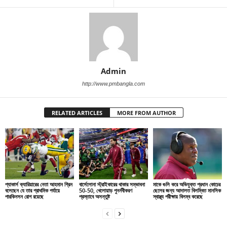
Admin
http://www.pmbangla.com
RELATED ARTICLES
MORE FROM AUTHOR
প্যাকার্স ক্যারিয়ারের নেতা আহমান গ্রিন
বার্সেলোনা স্ট্রাইকারের থাকার সম্ভাবনা
মাকে গুলি করে অভিযুক্ত প্রধান কোচের
বলেছেন যে তার প্রাথমিক পর্যায়ে
50-50, খেলোয়াড় পুনর্নবীকরণ
ছেলের জন্য আদালত বিলম্বিত মানসিক
পারকিনসন রোগ রয়েছে
প্রস্তাবে অসন্তুষ্ট
স্বাস্থ্য পরীক্ষায় বিলম্ব করেছে