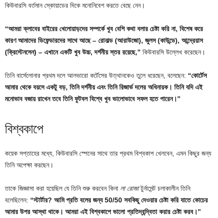
কিউবারসি বর্তমান স্কোয়াডের দিকে মনোনিবেশ করতে বেছে নেন।
“আমরা ক্লাবের বাইরের খেলোয়াড়দের সম্পর্কে খুব বেশি কথা বলার চেষ্টা করি না, বিশেষ করে
কারণ আমাদের ডিফেন্ডারদের সাথে আছে – রোনাল্ড (আরাউজো), জুলস (কাউন্ডে), আন্দ্রেয়াস
(ক্রিস্টেনসেন) – এখানে একটি খুব উচ্চ, দর্শনীয় স্তর রয়েছে,”
কিউবারসি উল্লেখ করেছেন।
তিনি বার্সেলোনার প্রথম দলে আলভারো কর্টেসের উত্থানকেও তুলে ধরেছেন, বলেছেন:
“কোর্টেস
আমার থেকে বয়সে একটু বড়, তিনি দর্শনীয় এবং তিনি রিজার্ভ দলের অধিনায়ক। তিনি যদি এই
মনোভাব বজায় রাখেন তবে তিনি ফুটবল বিশ্বে খুব ভালোভাবে সফল হতে পারেন।”
বিশ্বকাপে
কয়েক সপ্তাহের মধ্যে, কিউবারসি স্পেনের সাথে তার প্রথম বিশ্বকাপ খেলবেন, এমন কিছুর জন্য
তিনি অপেক্ষা করছেন।
তাকে জিজ্ঞাসা করা হয়েছিল যে তিনি শুরু করবেন কিনা
লা রোজা
টুর্নামেন্ট চলাকালীন তিনি
বলেছিলেন:
“স্টার্টার? আমি প্রতি বলের জন্য 50/50 সবকিছু দেওয়ার চেষ্টা করি যাতে কোচের
আমার উপর আস্থা থাকে। আমরা এই বিশ্বকাপে ভালো প্রতিদ্বন্দ্বিতা করার চেষ্টা করব।”