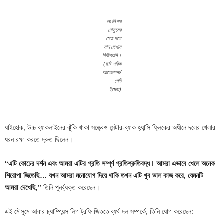
লা লিগার
মৌসুমের
সেরা দলে
নাম লেখান
কিউবারসি।
(ছবি এরিক
আলোনসো/
গেটি
ইমেজ)
যাইহোক, উচ্চ ব্যাকলাইনের ঝুঁকি থাকা সত্ত্বেও সেন্টার-ব্যাক হ্যান্সি ফ্লিকের অধীনে দলের খেলার
ধরন রক্ষা করতে দ্রুত ছিলেন।
“এটি কোচের দর্শন এবং আমরা এটির প্রতি সম্পূর্ণ প্রতিশ্রুতিবদ্ধ। আমরা এভাবে খেলে অনেক
শিরোপা জিতেছি… যখন আমরা মনোযোগ দিয়ে থাকি তখন এটি খুব ভাল কাজ করে, যেমনটি
আমরা দেখেছি,”
তিনি পুনর্ব্যক্ত করেছেন।
এই মৌসুমে আবার চ্যাম্পিয়ন্স লিগ ট্রফি জিততে ব্যর্থ দল সম্পর্কে, তিনি যোগ করেছেন: