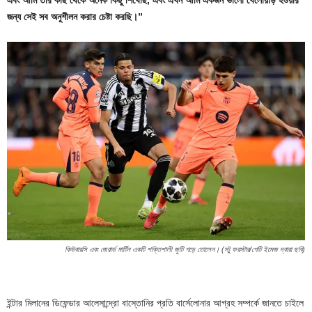
জন্য সেই সব অনুশীলন করার চেষ্টা করছি।”
কিউবারসি এবং জেরার্ড মার্টিন একটি শক্তিশালী জুটি গড়ে তোলেন। (স্টু ফরস্টার/গেটি ইমেজ দ্বারা ছবি)
ইন্টার মিলানের ডিফেন্ডার আলেসান্দ্রো বাস্তোনির প্রতি বার্সেলোনার আগ্রহ সম্পর্কে জানতে চাইলে