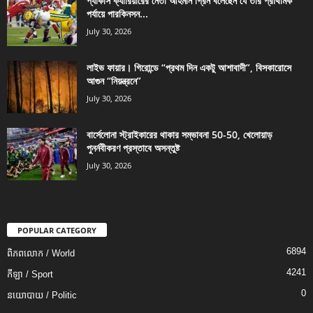
প্যাকার্স ক্যারিয়ারের নেতা আহমান গ্রিন বলেছেন যে তার প্রাথমিক
পর্যায়ে পারকিনসন...
July 30, 2026
লাইভ ফায়ার। গিরোন্ডে “প্রথম দিন একটু আশাবাদী”, বিসকারোসে
আগুন “নিয়ন্ত্রনে”
July 30, 2026
বার্সেলোনা স্ট্রাইকারের থাকার সম্ভাবনা 50-50, খেলোয়াড়
পুনর্নবীকরণ প্রস্তাবে অসন্তুষ্ট
July 30, 2026
POPULAR CATEGORY
6894
ពិភពលោក / World
4241
កីឡា / Sport
0
នយោបាយ / Politic