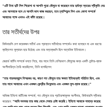
“এটি টানা দুটি লিগ শিরোপা যা আপনি পুরো মৌসুমে যা করেছেন তার দুর্দান্ত স্তরের স্বীকৃতি দেয়
এবং আপনাকে বলে যে আপনি ভাল কাজ করছেন, তবে চ্যাম্পিয়ন্স লিগ এবং কোপা সম্পর্কে
আমাদের পক্ষে এখনও এই কাঁটা রয়েছে।
তার সতীর্থদের উপর
কিউবারসি বেশ কয়েকজন সতীর্থ এবং প্রাক্তন সতীর্থদের সম্পর্কেও কথা বলেছেন যা এক ধরণের
ব্যক্তিগত মূল্যায়ন হয়ে উঠেছে এবং তার মন্তব্যগুলি ছিল অত্যধিক ইতিবাচক।
জেরার্ড মার্টিন সম্পর্কে বলতে গিয়ে, যার সাথে তিনি বেশিরভাগ মৌসুমের জন্য একটি সেন্টার-ব্যাক
অংশীদারিত্ব তৈরি করেছিলেন, তিনি বলেছিলেন:
“তার পারফরম্যান্স বিস্ময়কর নয়, কারণ গত মৌসুমে তার ক্ষমতা ইতিমধ্যেই পরিচিত ছিল, এবং
তার সাথে আমাদের এখন একজন কেন্দ্রীয় ডিফেন্ডার এবং একজন ফুল-ব্যাক রয়েছে।”
অভিজ্ঞ ইনিগো মার্টিনেজ সম্পর্কে, গত মৌসুমে তার প্রতিরক্ষামূলক অংশীদার, কিউবারসি স্বীকার
করেছেন:
“আমি সবসময় তার কাছ থেকে শেখার চেষ্টা করেছি। ইনিগো আমাকে সাহায্য করেছে
এবং আমি তার কাছ থেকে অনেক কিছু শিখেছি, এবং এখন আমি একজন ভালো খেলোয়াড় হওয়ার