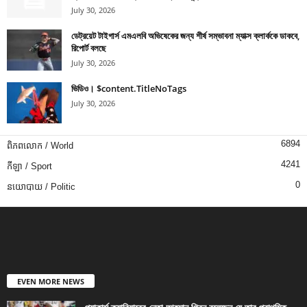
July 30, 2026
ডেট্রয়েট টাইগার্স এমএলবি অভিষেকের জন্য শীর্ষ সম্ভাবনা ম্যাক্স ক্লার্ককে ডাকবে,
রিপোর্ট বলছে
July 30, 2026
ভিডিও। $content.TitleNoTags
July 30, 2026
6894
ពិភពលោក / World
4241
កីឡា / Sport
0
នយោបាយ / Politic
EVEN MORE NEWS