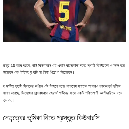
মাত্র 19 বছর বয়সে, পাউ কিউবারসি এই এফসি বার্সেলোনা দলের স্থায়ী স্টার্টারদের একজন হয়ে
উঠেছেন এবং ইতিমধ্যে দুটি লা লিগা শিরোপা জিতেছেন।
দ
মাসিয়া
হ্যান্সি ফ্লিকের অধীনে এই সিজনে দলের সাফল্যে স্নাতক আবারও গুরুত্বপূর্ণ ভূমিকা
পালন করেছে, ডিফেন্সের কেন্দ্রস্থলে জেরার্ড মার্টিনের সাথে একটি শক্তিশালী অংশীদারিত্ব গড়ে
তুলেছে।
নেতৃত্বের ভূমিকা নিতে প্রস্তুত কিউবারসি