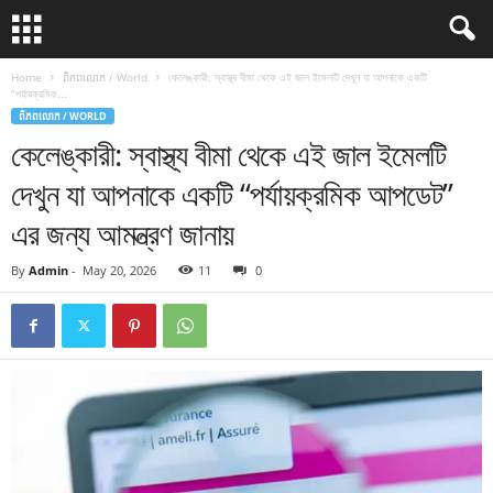
Home
ពិភពលោក / World
কেলেঙ্কারী: স্বাস্থ্য বীমা থেকে এই জাল ইমেলটি দেখুন যা আপনাকে একটি
“পর্যায়ক্রমিক...
ពិភពលោក / WORLD
কেলেঙ্কারী: স্বাস্থ্য বীমা থেকে এই জাল ইমেলটি
দেখুন যা আপনাকে একটি “পর্যায়ক্রমিক আপডেট”
এর জন্য আমন্ত্রণ জানায়
By
Admin
-
May 20, 2026
11
0