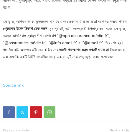
সার্ভিস এটি পুনরাবৃত্তি করতে থাকে: ইমেলের মাধ্যমে এই ধরণের কোনও পদক্ষেপের অনুরোধ করা
হয় না।
এছাড়াও, আপনার কাছে সন্দেহজনক মনে হয় এমন যেকোনো ইমেলের মতো আপনিও করতে পারেন
প্রেরকের ইমেল ঠিকানা চেক করুন
. খুব প্রায়ই, এটা কেলেঙ্কারী উপলব্ধি করা সহজ. এছাড়াও,
সমস্ত অফিসিয়াল স্বাস্থ্য বীমা যোগাযোগ “@app.assurance-médie.fr”,
“@assurance-médie.fr”, “@info.ameli.fr” বা “@ameli.fr” দিয়ে শেষ হয়।
পাবলিক বডি অবশেষে এটা মনে করিয়ে দেয়
জরুরী পদক্ষেপের জন্য কখনই ডাকে না
ইমেল দ্বারা,
এবং এমনকি একটি নির্দিষ্ট সময়সীমা কম। এক বা দুটি চেক তাড়াহুড়ো করার চেয়ে ভাল…
Source link
Previous article
Next article