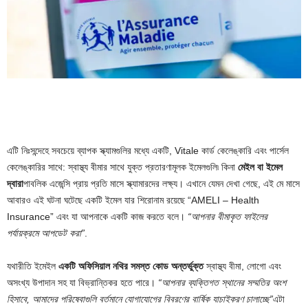
এটি নিঃসন্দেহে সবচেয়ে ব্যাপক স্ক্যামগুলির মধ্যে একটি, Vitale কার্ড কেলেঙ্কারি এবং পার্সেল
কেলেঙ্কারির সাথে: স্বাস্থ্য বীমার সাথে যুক্ত প্রতারণামূলক ইমেলগুলি৷ কিনা
মেইল বা ইমেল
দ্বারা
পাবলিক এজেন্সি প্রায় প্রতি মাসে স্ক্যামারদের লক্ষ্য। এখানে যেমন দেখা গেছে, এই মে মাসে
আবারও এই ঘটনা ঘটেছে একটি ইমেল যার শিরোনাম রয়েছে “AMELI – Health
Insurance” এবং যা আপনাকে একটি কাজ করতে বলে।
“আপনার বীমাকৃত ফাইলের
পর্যায়ক্রমে আপডেট করা”
.
যথারীতি ইমেইল
একটি অফিসিয়াল নথির সমস্ত কোড অন্তর্ভুক্ত
স্বাস্থ্য বীমা, লোগো এবং
অসংখ্য উপাদান সহ যা বিভ্রান্তিকর হতে পারে।
“আপনার ব্যক্তিগত স্থানের সম্মতির অংশ
হিসাবে, আমাদের পরিষেবাগুলি বর্তমানে যোগাযোগের বিবরণের বার্ষিক যাচাইকরণ চালাচ্ছে”
এটা