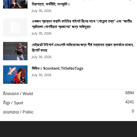
নিরাপত্তা, অর্থনীতি, সংস্কৃতি।
July 30, 2026
একজন প্রাক্তন ফরাসি ফাইটার পাইলট চীনের সাথে “গোয়েন্দা তথ্য” এবং “জাতীয়
প্রতিরক্ষা গোপনীয়তা প্রকাশের” জন্য অভিযুক্ত
July 30, 2026
ডেট্রয়েট টাইগার্স এমএলবি অভিষেকের জন্য শীর্ষ সম্ভাবনা ম্যাক্স ক্লার্ককে ডাকবে,
রিপোর্ট বলছে
July 30, 2026
ভিডিও। $content.TitleNoTags
July 30, 2026
6894
ពិភពលោក / World
4241
កីឡា / Sport
0
នយោបាយ / Politic