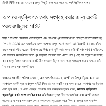
টেক্সট নির্দিষ্ট করা হয়. এবং এর জন্য, কিছুই সহজ হতে পারে না, আইগ্রিফিনস বলে।
আপনার ব্যক্তিগত তথ্য সংগ্রহ করার জন্য একটি
প্রতারণামূলক সাইট
জন্য
“আপনার পরিষেবার ধারাবাহিকতা এবং আপনার প্রশাসনিক নথির প্রাপ্তি নিশ্চিত করুন”
শুধু
“মে 13, 2026 এর সময়সীমার আগে আপনার তথ্য যাচাই করুন”
. এই ইমেলটি 11 মে রেডিও
ফ্রান্স দ্বারা গৃহীত হয়েছে, বীমাকৃতদের উপর চাপ সৃষ্টি করার জন্য তারিখটি কাছাকাছি। যাইহোক,
এটি সাইবার অপরাধীদের দ্বারা খুব সহজেই পরিবর্তন করা যেতে পারে। এই ছদ্ম নতুন তথ্য যাচাই
করার জন্য, ইমেল আপনাকে একটি নীল বোতামে ক্লিক করার জন্য আমন্ত্রণ জানায় যেখানে এটি
“আমার তথ্য পূরণ করুন” বলে।
আমাদের সহকর্মীরা পরীক্ষা করেছেন, এবং আশ্চর্যজনকভাবে, আপনি যে লিঙ্কে ক্লিক করেন তা
আপনাকে একটি প্রতারণামূলক সাইটে নিয়ে যায় যার একটিমাত্র লক্ষ্য রয়েছে: আপনার ব্যক্তিগত
ডেটা চুরি করা। যে কোন ক্ষেত্রে, আপনার যদি সামান্যতম সন্দেহ থাকে,
আপনার ব্যক্তিগত
অ্যাকাউন্টে একই সময়ে লগ ইন করুন
অফিসিয়াল স্বাস্থ্য বীমা ওয়েবসাইটে এবং আপনি দেখতে
পাবেন যে আপনার পক্ষ থেকে কোনো পদক্ষেপের প্রয়োজন আছে কিনা। সংস্থা এবং পাবলিক