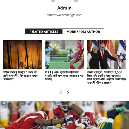
Admin
http://www.pmbangla.com
RELATED ARTICLES
MORE FROM AUTHOR
লাইভ ফায়ার। গিরোন্ডে “প্রথম দিন
লিগ 1। রেসিং ক্লাব ডি স্ট্রাসবার্গ
গাজায় গণহত্যা: ইস্রায়েলে 2,500
একটু আশাবাদী”, বিসকারোসে আগুন
ইয়োনি গোমিসকে আবার বেভারেনকে ধার
টিরও বেশি ভারতীয় অস্ত্র সরবরাহের
“নিয়ন্ত্রনে”
দিয়েছে
সাথে, নরেন্দ্র মোদি বেঞ্জামিন নেতানিয়াহুর
সহযোগী স্বীকার করেছেন