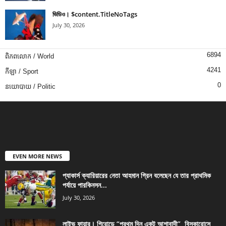
ভিডিও। $content.TitleNoTags
July 30, 2026
6894
ពិភពលោក / World
4241
កីឡា / Sport
0
នយោបាយ / Politic
EVEN MORE NEWS
প্যাকার্স ক্যারিয়ারের নেতা আহমান গ্রিন বলেছেন যে তার প্রাথমিক
পর্যায়ে পারকিনসন...
July 30, 2026
লাইভ ফায়ার। গিরোন্ডে “প্রথম দিন একটু আশাবাদী”, বিসকারোসে