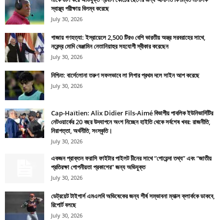
স্বাস্থ্য পরীক্ষায় বিলম্ব করেছে
July 30, 2026
গাজায় গণহত্যা: ইস্রায়েলে 2,500 টিরও বেশি ভারতীয় অস্ত্র সরবরাহের সাথে,
নরেন্দ্র মোদি বেঞ্জামিন নেতানিয়াহুর সহযোগী স্বীকার করেছেন
July 30, 2026
নিশ্চিত: বার্সেলোনা তরুণ সফলভাবে লা লিগার প্রথম দলে সাইন আপ করেছে
July 30, 2026
Cap-Haïtien: Alix Didier Fils-Aimé বিভাগীয় পাবলিক ইউনিভার্সিটির
নেটওয়ার্কের 20 বছর উদযাপনে অংশ নিচ্ছেন হাইতি থেকে সর্বশেষ খবর: রাজনীতি,
নিরাপত্তা, অর্থনীতি, সংস্কৃতি।
July 30, 2026
একজন প্রাক্তন ফরাসি ফাইটার পাইলট চীনের সাথে “গোয়েন্দা তথ্য” এবং “জাতীয়
প্রতিরক্ষা গোপনীয়তা প্রকাশের” জন্য অভিযুক্ত
July 30, 2026
ডেট্রয়েট টাইগার্স এমএলবি অভিষেকের জন্য শীর্ষ সম্ভাবনা ম্যাক্স ক্লার্ককে ডাকবে,
রিপোর্ট বলছে
July 30, 2026