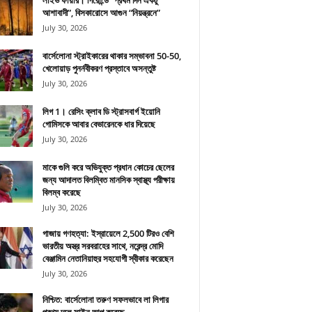
লাইভ ফায়ার। গিরোন্ডে “প্রথম দিন একটু
আশাবাদী”, বিসকারোসে আগুন “নিয়ন্ত্রনে”
July 30, 2026
বার্সেলোনা স্ট্রাইকারের থাকার সম্ভাবনা 50-50,
খেলোয়াড় পুনর্নবীকরণ প্রস্তাবে অসন্তুষ্ট
July 30, 2026
লিগ 1। রেসিং ক্লাব ডি স্ট্রাসবার্গ ইয়োনি
গোমিসকে আবার বেভারেনকে ধার দিয়েছে
July 30, 2026
মাকে গুলি করে অভিযুক্ত প্রধান কোচের ছেলের
জন্য আদালত বিলম্বিত মানসিক স্বাস্থ্য পরীক্ষায়
বিলম্ব করেছে
July 30, 2026
গাজায় গণহত্যা: ইস্রায়েলে 2,500 টিরও বেশি
ভারতীয় অস্ত্র সরবরাহের সাথে, নরেন্দ্র মোদি
বেঞ্জামিন নেতানিয়াহুর সহযোগী স্বীকার করেছেন
July 30, 2026
নিশ্চিত: বার্সেলোনা তরুণ সফলভাবে লা লিগার