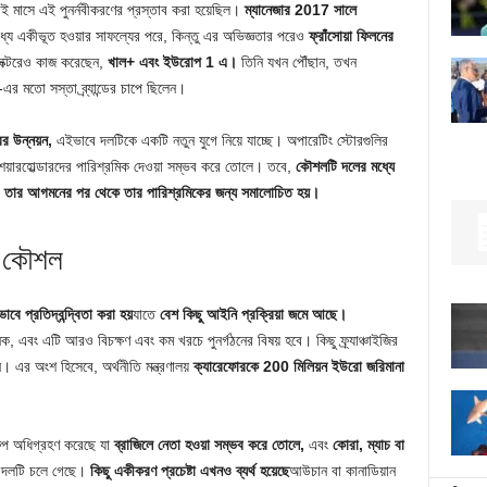
লাই মাসে এই পুনর্নবীকরণের প্রস্তাব করা হয়েছিল।
ম্যানেজার 2017 সালে
 একীভূত হওয়ার সাফল্যের পরে, কিন্তু এর অভিজ্ঞতার পরেও
ফ্রাঁসোয়া ফিলনের
সেক্টরেও কাজ করেছেন,
খাল+ এবং ইউরোপ 1 এ।
তিনি যখন পৌঁছান, তখন
র মতো সস্তা ব্র্যান্ডের চাপে ছিলেন।
রের উন্নয়ন,
এইভাবে দলটিকে একটি নতুন যুগে নিয়ে যাচ্ছে। অপারেটিং স্টোরগুলির
য়ারহোল্ডারদের পারিশ্রমিক দেওয়া সম্ভব করে তোলে। তবে,
কৌশলটি দলের মধ্যে
ার আগমনের পর থেকে তার পারিশ্রমিকের জন্য সমালোচিত হয়।
্ণ কৌশল
ে প্রতিদ্বন্দ্বিতা করা হয়
যাতে
বেশ কিছু আইনি প্রক্রিয়া জমে আছে।
 এবং এটি আরও বিচক্ষণ এবং কম খরচে পুনর্গঠনের বিষয় হবে। কিছু ফ্র্যাঞ্চাইজির
। এর অংশ হিসেবে, অর্থনীতি মন্ত্রণালয়
ক্যারেফোরকে 200 মিলিয়ন ইউরো জরিমানা
রুপ অধিগ্রহণ করেছে যা
ব্রাজিলে নেতা হওয়া সম্ভব করে তোলে,
এবং
কোরা, ম্যাচ বা
ও দলটি চলে গেছে।
কিছু একীকরণ প্রচেষ্টা এখনও ব্যর্থ হয়েছে
আউচান বা কানাডিয়ান