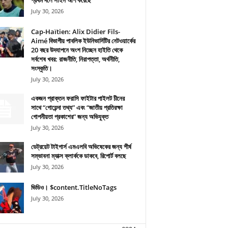
প্রথম দলে সাইন আপ করেছে
July 30, 2026
Cap-Haïtien: Alix Didier Fils-
Aimé বিভাগীয় পাবলিক ইউনিভার্সিটির নেটওয়ার্কের
20 বছর উদযাপনে অংশ নিচ্ছেন হাইতি থেকে
সর্বশেষ খবর: রাজনীতি, নিরাপত্তা, অর্থনীতি,
সংস্কৃতি।
July 30, 2026
একজন প্রাক্তন ফরাসি ফাইটার পাইলট চীনের
সাথে “গোয়েন্দা তথ্য” এবং “জাতীয় প্রতিরক্ষা
গোপনীয়তা প্রকাশের” জন্য অভিযুক্ত
July 30, 2026
ডেট্রয়েট টাইগার্স এমএলবি অভিষেকের জন্য শীর্ষ
সম্ভাবনা ম্যাক্স ক্লার্ককে ডাকবে, রিপোর্ট বলছে
July 30, 2026
ভিডিও। $content.TitleNoTags
July 30, 2026