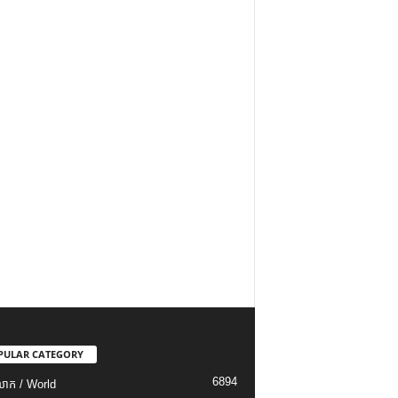
PULAR CATEGORY
6894
ោក / World