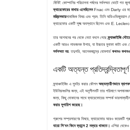
মিনিট
. কোম্পানির পরিচালনা পর্ষদের সর্বসম্মত ভোটে গত জু
ক্যারেফোরের মাথায় এসেছিলেন
Fnac এবং Darty এর মধ্যে
মন্ত্রিসভায়
সামাজিক বিষয় এবং শ্রম. তিনি অডিওভিজ্যুয়াল 
ক্যারেফোর একটি সূক্ষ্ম অবস্থানে ছিলেন এবং E. Leclerc-এ
তার আগমনের পর থেকে নেতা বদলে গেছে
ফ্র্যাঞ্চাইজি স্টো
একটি আরও লাভজনক উপায়, যা উচ্চতর মুনাফা কাটা এবং শে
সর্বসম্মত নয়
. তদুপরি, আলেকজান্দ্রে বোমপার্ড
কখনও কখনও ত
একটি অত্যন্ত প্রতিদ্বন্দ্বিতাপূর
ফ্র্যাঞ্চাইজিং এ স্যুইচ করার কৌশল
অভ্যন্তরীণভাবে ব্যাপকভাব
ইউনিয়নগুলির জন্য, এই অনুশীলনটি তার পরিমাণে অপমানজনক,
জন্য, কিছু দোকানের সাথে ক্যারেফোরের সম্পর্ক ভারসাম্যহীন
করার সুপারিশ করেছে।
গ্রুপের সম্প্রসারণের বিষয়ে, ক্যারেফোর আরও কয়েকটি গ্
বায়ো সি’বন কিনে ফ্রান্সে 2 নম্বরে থাকতে।
এশিয়া থেকে