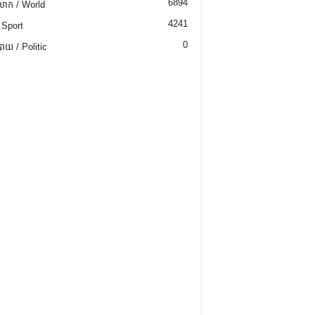
6894
ោក / World
4241
 Sport
0
យ / Politic