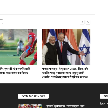
ং ক্লাব ডি স্ট্রাসবার্গ ইয়োনি
গাজায় গণহত্যা: ইস্রায়েলে 2,500 টিরও বেশি
বার বেভারেনকে ধার দিয়েছে
ভারতীয় অস্ত্র সরবরাহের সাথে, নরেন্দ্র মোদি
বেঞ্জামিন নেতানিয়াহুর সহযোগী স্বীকার করেছেন
EVEN MORE NEWS
PO
ពិភពល
প্যাকার্স ক্যারিয়ারের নেতা আহমান গ্রিন