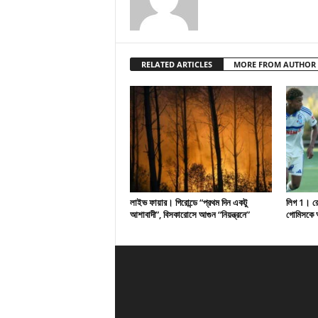
RELATED ARTICLES
MORE FROM AUTHOR
লাইভ ফায়ার। গিরোন্ডে “প্রথম দিন একটু
লিগ 1। রেসি
আশাবাদী”, বিসকারোসে আগুন “নিয়ন্ত্রনে”
গোমিসকে আ