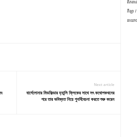
ពិភពល
កីឡា /
នយោបា
Next article
নং
বার্সেলোনার মিডফিল্ডার হ্যান্সি ফ্লিকের সাথে সৎ কথোপকথনের
পরে তার ভবিষ্যত নিয়ে পুনর্বিবেচনা করতে শুরু করেন