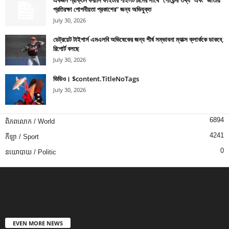
একজন প্রাক্তন ফরাসি ফাইটার পাইলট চীনের সাথে “গোয়েন্দা তথ্য” এবং “জাতীয়
প্রতিরক্ষা গোপনীয়তা প্রকাশের” জন্য অভিযুক্ত
July 30, 2026
ডেট্রয়েট টাইগার্স এমএলবি অভিষেকের জন্য শীর্ষ সম্ভাবনা ম্যাক্স ক্লার্ককে ডাকবে,
রিপোর্ট বলছে
July 30, 2026
ভিডিও। $content.TitleNoTags
July 30, 2026
6894
ពិភពលោក / World
4241
កីឡា / Sport
0
នយោបាយ / Politic
EVEN MORE NEWS