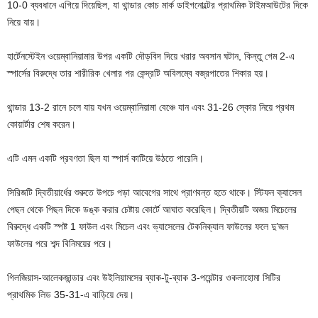
10-0 ব্যবধানে এগিয়ে দিয়েছিল, যা থান্ডার কোচ মার্ক ডাইগনোল্টের প্রাথমিক টাইমআউটের দিকে
নিয়ে যায়।
হার্টেনস্টেইন ওয়েম্বানিয়ামার উপর একটি দৌড়বিদ দিয়ে খরার অবসান ঘটান, কিন্তু গেম 2-এ
স্পার্সের বিরুদ্ধে তার শারীরিক খেলার পর কেন্দ্রটি অবিলম্বে বজ্রপাতের শিকার হয়।
থান্ডার 13-2 রানে চলে যায় যখন ওয়েম্বানিয়ামা বেঞ্চে যান এবং 31-26 স্কোর নিয়ে প্রথম
কোয়ার্টার শেষ করেন।
এটি এমন একটি প্রবণতা ছিল যা স্পার্স কাটিয়ে উঠতে পারেনি।
সিরিজটি দ্বিতীয়ার্ধের শুরুতে উপচে পড়া আবেগের সাথে প্রাণবন্ত হতে থাকে। স্টিফন ক্যাসেল
পেছন থেকে পিছন দিকে ডঙ্ক করার চেষ্টায় কোর্টে আঘাত করেছিল। দ্বিতীয়টি অজয় ​​মিচেলের
বিরুদ্ধে একটি স্পষ্ট 1 ফাউল এবং মিচেল এবং ভ্যাসেলের টেকনিক্যাল ফাউলের ​​ফলে দু’জন
ফাউলের ​​পরে শব্দ বিনিময়ের পরে।
গিলজিয়াস-আলেকজান্ডার এবং উইলিয়ামসের ব্যাক-টু-ব্যাক 3-পয়েন্টার ওকলাহোমা সিটির
প্রাথমিক লিড 35-31-এ বাড়িয়ে দেয়।