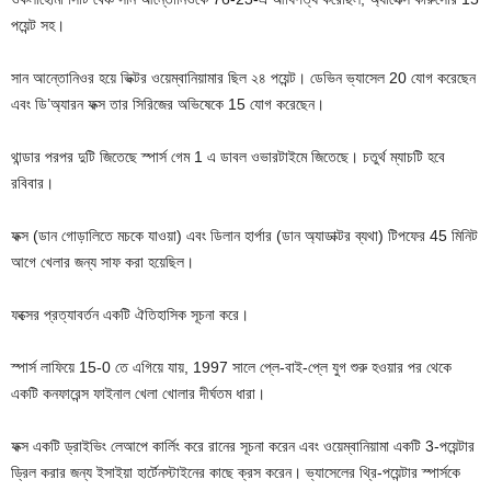
পয়েন্ট সহ।
সান আন্তোনিওর হয়ে ভিক্টর ওয়েম্বানিয়ামার ছিল ২৪ পয়েন্ট। ডেভিন ভ্যাসেল 20 যোগ করেছেন
এবং ডি’অ্যারন ফক্স তার সিরিজের অভিষেকে 15 যোগ করেছেন।
থান্ডার পরপর দুটি জিতেছে স্পার্স গেম 1 এ ডাবল ওভারটাইমে জিতেছে। চতুর্থ ম্যাচটি হবে
রবিবার।
ফক্স (ডান গোড়ালিতে মচকে যাওয়া) এবং ডিলান হার্পার (ডান অ্যাডাক্টর ব্যথা) টিপফের 45 মিনিট
আগে খেলার জন্য সাফ করা হয়েছিল।
ফক্সের প্রত্যাবর্তন একটি ঐতিহাসিক সূচনা করে।
স্পার্স লাফিয়ে 15-0 তে এগিয়ে যায়, 1997 সালে প্লে-বাই-প্লে যুগ শুরু হওয়ার পর থেকে
একটি কনফারেন্স ফাইনাল খেলা খোলার দীর্ঘতম ধারা।
ফক্স একটি ড্রাইভিং লেআপে কার্লিং করে রানের সূচনা করেন এবং ওয়েম্বানিয়ামা একটি 3-পয়েন্টার
ড্রিল করার জন্য ইসাইয়া হার্টেনস্টাইনের কাছে ক্রস করেন। ভ্যাসেলের থ্রি-পয়েন্টার স্পার্সকে