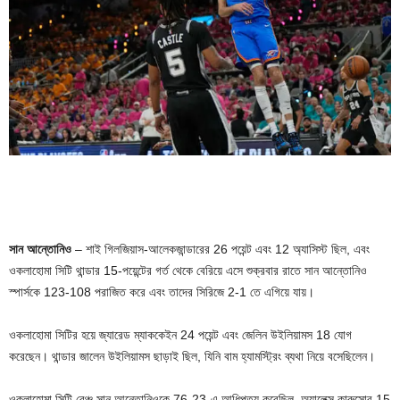
সান আন্তোনিও
– শাই গিলজিয়াস-আলেকজান্ডারের 26 পয়েন্ট এবং 12 অ্যাসিস্ট ছিল, এবং
ওকলাহোমা সিটি থান্ডার 15-পয়েন্টের গর্ত থেকে বেরিয়ে এসে শুক্রবার রাতে সান আন্তোনিও
স্পার্সকে 123-108 পরাজিত করে এবং তাদের সিরিজে 2-1 তে এগিয়ে যায়।
ওকলাহোমা সিটির হয়ে জ্যারেড ম্যাককেইন 24 পয়েন্ট এবং জেলিন উইলিয়ামস 18 যোগ
করেছেন। থান্ডার জালেন উইলিয়ামস ছাড়াই ছিল, যিনি বাম হ্যামস্ট্রিং ব্যথা নিয়ে বসেছিলেন।
ওকলাহোমা সিটি বেঞ্চ সান আন্তোনিওকে 76-23-এ আধিপত্য করেছিল, অ্যালেক্স কারুসোর 15