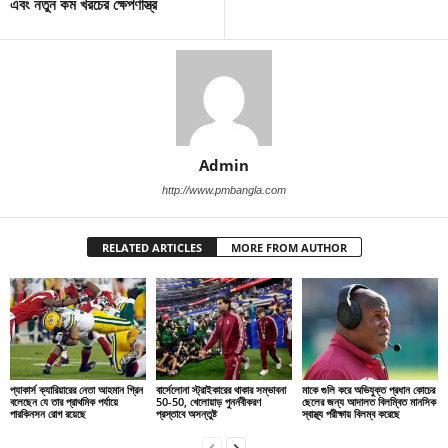
এবং নতুন কম খরচের ক্ষেপণাস্ত্র
Admin
http://www.pmbangla.com
RELATED ARTICLES
MORE FROM AUTHOR
প্যাকার্স ক্যারিয়ারের নেতা আহমান গ্রিন
বার্সেলোনা স্ট্রাইকারের থাকার সম্ভাবনা
মাকে গুলি করে অভিযুক্ত প্রধান কোচের
বলেছেন যে তার প্রাথমিক পর্যায়ে
50-50, খেলোয়াড় পুনর্নবীকরণ
ছেলের জন্য আদালত বিলম্বিত মানসিক
পারকিনসন রোগ রয়েছে
প্রস্তাবে অসন্তুষ্ট
স্বাস্থ্য পরীক্ষায় বিলম্ব করেছে