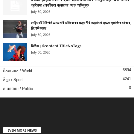
প্রতিরক্ষা গোপনীয়তা প্রকাশের” জন্য অভিযুক্ত
July 30, 2026
ডেট্রয়েট টাইগার্স এমএলবি অভিষেকের জন্য শীর্ষ সম্ভাবনা ম্যাক্স ক্লার্ককে ডাকবে,
রিপোর্ট বলছে
July 30, 2026
ভিডিও। $content.TitleNoTags
July 30, 2026
6894
ពិភពលោក / World
4241
កីឡា / Sport
0
នយោបាយ / Politic
EVEN MORE NEWS