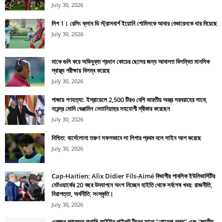
July 30, 2026
লিগ 1। রেসিং ক্লাব ডি স্ট্রাসবার্গ ইয়োনি গোমিসকে আবার বেভারেনকে ধার দিয়েছে
July 30, 2026
মাকে গুলি করে অভিযুক্ত প্রধান কোচের ছেলের জন্য আদালত বিলম্বিত মানসিক
স্বাস্থ্য পরীক্ষায় বিলম্ব করেছে
July 30, 2026
গাজায় গণহত্যা: ইস্রায়েলে 2,500 টিরও বেশি ভারতীয় অস্ত্র সরবরাহের সাথে,
নরেন্দ্র মোদি বেঞ্জামিন নেতানিয়াহুর সহযোগী স্বীকার করেছেন
July 30, 2026
নিশ্চিত: বার্সেলোনা তরুণ সফলভাবে লা লিগার প্রথম দলে সাইন আপ করেছে
July 30, 2026
Cap-Haïtien: Alix Didier Fils-Aimé বিভাগীয় পাবলিক ইউনিভার্সিটির
নেটওয়ার্কের 20 বছর উদযাপনে অংশ নিচ্ছেন হাইতি থেকে সর্বশেষ খবর: রাজনীতি,
নিরাপত্তা, অর্থনীতি, সংস্কৃতি।
July 30, 2026
একজন প্রাক্তন ফরাসি ফাইটার পাইলট চীনের সাথে “গোয়েন্দা তথ্য” এবং “জাতীয়