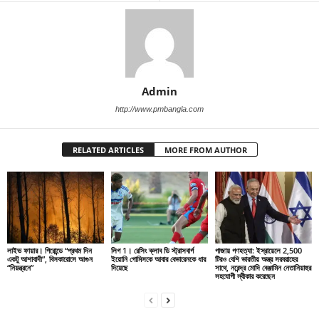
Admin
http://www.pmbangla.com
RELATED ARTICLES
MORE FROM AUTHOR
লাইভ ফায়ার। গিরোন্ডে “প্রথম দিন
লিগ 1। রেসিং ক্লাব ডি স্ট্রাসবার্গ
গাজায় গণহত্যা: ইস্রায়েলে 2,500
একটু আশাবাদী”, বিসকারোসে আগুন
ইয়োনি গোমিসকে আবার বেভারেনকে ধার
টিরও বেশি ভারতীয় অস্ত্র সরবরাহের
“নিয়ন্ত্রনে”
দিয়েছে
সাথে, নরেন্দ্র মোদি বেঞ্জামিন নেতানিয়াহুর
সহযোগী স্বীকার করেছেন