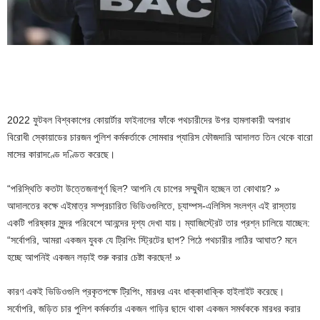
2022 ফুটবল বিশ্বকাপের কোয়ার্টার ফাইনালের ফাঁকে পথচারীদের উপর হামলাকারী অপরাধ
বিরোধী স্কোয়াডের চারজন পুলিশ কর্মকর্তাকে সোমবার প্যারিস ফৌজদারি আদালত তিন থেকে বারো
মাসের কারাদণ্ডে দণ্ডিত করেছে।
“পরিস্থিতি কতটা উত্তেজনাপূর্ণ ছিল? আপনি যে চাপের সম্মুখীন হচ্ছেন তা কোথায়? »
আদালতের কক্ষে এইমাত্র সম্প্রচারিত ভিডিওগুলিতে, চ্যাম্পস-এলিসিস সংলগ্ন এই রাস্তায়
একটি পরিষ্কার সুন্দর পরিবেশে আনন্দের দৃশ্য দেখা যায়। ম্যাজিস্ট্রেট তার প্রশ্ন চালিয়ে যাচ্ছেন:
“সর্বোপরি, আমরা একজন যুবক যে ট্রিপিং স্ট্রিটের ছাপ? পিঠে পথচারীর লাঠির আঘাত? মনে
হচ্ছে আপনিই একজন লড়াই শুরু করার চেষ্টা করছেন! »
কারণ একই ভিডিওগুলি প্রকৃতপক্ষে ট্রিপিং, মারধর এবং ধাক্কাধাক্কি হাইলাইট করেছে।
সর্বোপরি, জড়িত চার পুলিশ কর্মকর্তার একজন গাড়ির ছাদে থাকা একজন সমর্থককে মারধর করার