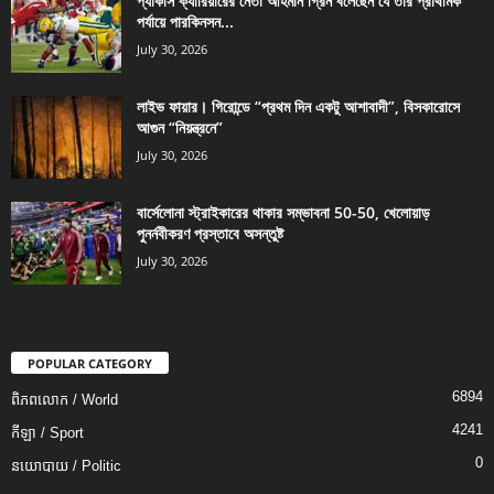
প্যাকার্স ক্যারিয়ারের নেতা আহমান গ্রিন বলেছেন যে তার প্রাথমিক
পর্যায়ে পারকিনসন...
July 30, 2026
লাইভ ফায়ার। গিরোন্ডে “প্রথম দিন একটু আশাবাদী”, বিসকারোসে
আগুন “নিয়ন্ত্রনে”
July 30, 2026
বার্সেলোনা স্ট্রাইকারের থাকার সম্ভাবনা 50-50, খেলোয়াড়
পুনর্নবীকরণ প্রস্তাবে অসন্তুষ্ট
July 30, 2026
POPULAR CATEGORY
6894
ពិភពលោក / World
4241
កីឡា / Sport
0
នយោបាយ / Politic