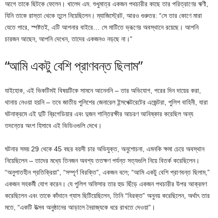
আগে তাকে ছিটকে ফেলেন। খালেদ এম. শুধুমাত্র একজন পথচারীর কাছে তার পরিত্রাণের ঋণী,
যিনি তাকে রাস্তা থেকে তুলে নিয়েছিলেন। ম্যাজিস্ট্রেট, আরও গুরুতর: “সে তার কোণে মারা
যেতে পারে, স্পষ্টতই, এটি আপনার বাইরে… সে মাটিতে ভ্রূণের অবস্থানে রয়েছে। আপনি
চারজন আছেন, আপনি দেখেন, তাদের একজনও নড়ছে না।”
“আমি একটু বেশি প্রাণবন্ত ছিলাম”
যাইহোক, এই ভিকটিমই বিষয়টিকে সামনে আনেননি – তার অভিযোগ, পরের দিন দায়ের করা,
থানায় নেওয়া হয়নি – তবে জাতীয় পুলিশের জেনারেল ইন্সপেক্টরেটের এজেন্টরা, পুলিশ বাহিনী, যারা
ঘটনাক্রমে এই দুটি ব্রিগেডিয়ার এবং দুজন শান্তিরক্ষীর আচরণ আবিষ্কার করেছিল অন্য
তদন্তের অংশ হিসাবে এই ভিডিওগুলি দেখে।
ঘটনার সময় 29 থেকে 45 বছর বয়সী চার অভিযুক্ত, অনুশোচনা, এমনকি ক্ষমা চেয়ে অবস্থান
নিয়েছিলেন – তাদের মধ্যে তিনজন অবশ্য ততক্ষণ পর্যন্ত সত্যগুলি নিয়ে বিতর্ক করেছিলেন।
“অনুপাতহীন প্রতিক্রিয়া”, “সম্পূর্ণ বিরক্তি”, একজন বলে; “আমি একটু বেশি প্রাণবন্ত ছিলাম,”
একজন সহকর্মী যোগ করেন। যে পুলিশ অফিসার তার হুড ছিঁড়ে একজন পথচারীর উপর আক্রমণ
করেছিলেন এবং তাকে কাঁদানে গ্যাস ছিটিয়েছিলেন, তিনি “বিরক্ত” অনুনয় করেছিলেন, অর্থাৎ তার
মতে, “একটি উত্সব অনুষ্ঠানের আড়ালে নৈরাজ্যকে ধরে রাখতে দেওয়া”।