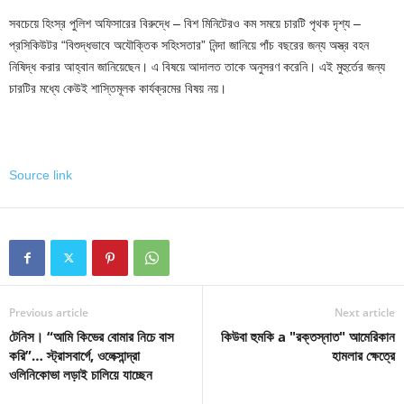
সবচেয়ে হিংস্র পুলিশ অফিসারের বিরুদ্ধে – বিশ মিনিটেরও কম সময়ে চারটি পৃথক দৃশ্য –
প্রসিকিউটর “বিশুদ্ধভাবে অযৌক্তিক সহিংসতার” নিন্দা জানিয়ে পাঁচ বছরের জন্য অস্ত্র বহন
নিষিদ্ধ করার আহ্বান জানিয়েছেন। এ বিষয়ে আদালত তাকে অনুসরণ করেনি। এই মুহুর্তের জন্য
চারটির মধ্যে কেউই শাস্তিমূলক কার্যক্রমের বিষয় নয়।
Source link
Previous article
Next article
টেনিস। “আমি কিভের বোমার নিচে বাস
কিউবা হুমকি a "রক্তস্নাত" আমেরিকান
করি”… স্ট্রাসবার্গে, ওলেক্সান্দ্রা
হামলার ক্ষেত্রে
ওলিনিকোভা লড়াই চালিয়ে যাচ্ছেন