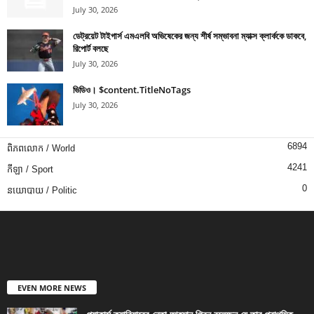
July 30, 2026
ডেট্রয়েট টাইগার্স এমএলবি অভিষেকের জন্য শীর্ষ সম্ভাবনা ম্যাক্স ক্লার্ককে ডাকবে,
রিপোর্ট বলছে
July 30, 2026
ভিডিও। $content.TitleNoTags
July 30, 2026
6894
ពិភពលោក / World
4241
កីឡា / Sport
0
នយោបាយ / Politic
EVEN MORE NEWS