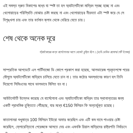
এই সমস্ত দ্রুত বিকাশের মধ্যে যা স্পষ্ট তা হল অ্যাটলেটিকো মাদ্রিদ স্বচ্ছ হচ্ছে না এবং
খেলোয়াড়ের পরিস্থিতি বোঝার চেষ্টা করছে না এবং খেলোয়াড়ের নীরবতা এটা স্পষ্ট করে যে সে
বিশৃঙ্খলা চায় এবং তার বর্তমান ক্লাব থেকে বেরিয়ে যেতে চায়।
শেষ থেকে অনেক দূরে
স্ট্রাইকারের জন্য বার্সেলোনার আগে থেকেই চুক্তি ছিল। (ছবি ডেভিড রামোস/গেটি ইমেজ)
সাম্প্রতিক আপডেটে এল পার্টিদাজো ডি কোপে প্রকাশ করা হয়েছে, আলভারেজ প্রকৃতপক্ষে পরের
মৌসুমে অ্যাটলেটিকো মাদ্রিদে চালিয়ে যেতে চান না। তার কঠোর অবস্থানের কারণ হল তিনি
দিয়েগো সিমিওনের সাথে ভালভাবে মিলিত হন না।
আউটলেটটি উল্লেখ করেছে যে বার্সেলোনা এবং অ্যাটলেটিকো মাদ্রিদ তার স্থানান্তরের জন্য
একটি প্রাথমিক চুক্তিতে পৌঁছেছে, যার মধ্যে €150 মিলিয়ন ফি অন্তর্ভুক্ত রয়েছে।
কাতালানরা শুধুমাত্র 100 মিলিয়ন ইউরো অফার করেছিল এবং এটি কম দামে পাওয়ার চেষ্টা
করেছিল, ফ্লোরেন্তিনো পেরেজকে আসতে দেয় এবং এমনকি রিয়াল মাদ্রিদের রাষ্ট্রপতি নির্বাচনে