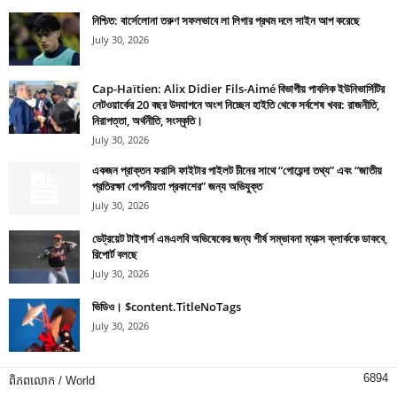
নিশ্চিত: বার্সেলোনা তরুণ সফলভাবে লা লিগার প্রথম দলে সাইন আপ করেছে
July 30, 2026
Cap-Haïtien: Alix Didier Fils-Aimé বিভাগীয় পাবলিক ইউনিভার্সিটির
নেটওয়ার্কের 20 বছর উদযাপনে অংশ নিচ্ছেন হাইতি থেকে সর্বশেষ খবর: রাজনীতি,
নিরাপত্তা, অর্থনীতি, সংস্কৃতি।
July 30, 2026
একজন প্রাক্তন ফরাসি ফাইটার পাইলট চীনের সাথে “গোয়েন্দা তথ্য” এবং “জাতীয়
প্রতিরক্ষা গোপনীয়তা প্রকাশের” জন্য অভিযুক্ত
July 30, 2026
ডেট্রয়েট টাইগার্স এমএলবি অভিষেকের জন্য শীর্ষ সম্ভাবনা ম্যাক্স ক্লার্ককে ডাকবে,
রিপোর্ট বলছে
July 30, 2026
ভিডিও। $content.TitleNoTags
July 30, 2026
6894
ពិភពលោក / World