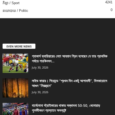
4241
កីឡា / Sport
0
នយោបាយ / Politic
EVEN MORE NEWS
প্যাকার্স ক্যারিয়ারের নেতা আহমান গ্রিন বলেছেন যে তার প্রাথমিক
পর্যায়ে পারকিনসন...
July 30, 2026
লাইভ ফায়ার। গিরোন্ডে “প্রথম দিন একটু আশাবাদী”, বিসকারোসে
আগুন “নিয়ন্ত্রনে”
July 30, 2026
বার্সেলোনা স্ট্রাইকারের থাকার সম্ভাবনা 50-50, খেলোয়াড়
পুনর্নবীকরণ প্রস্তাবে অসন্তুষ্ট