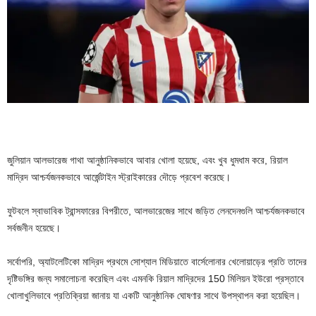
জুলিয়ান আলভারেজ গাথা আনুষ্ঠানিকভাবে আবার খোলা হয়েছে, এবং খুব ধুমধাম করে, রিয়াল
মাদ্রিদ আশ্চর্যজনকভাবে আর্জেন্টাইন স্ট্রাইকারের দৌড়ে প্রবেশ করেছে।
ফুটবলে স্বাভাবিক ট্রান্সফারের বিপরীতে, আলভারেজের সাথে জড়িত লেনদেনগুলি আশ্চর্যজনকভাবে
সর্বজনীন হয়েছে।
সর্বোপরি, অ্যাটলেটিকো মাদ্রিদ প্রথমে সোশ্যাল মিডিয়াতে বার্সেলোনার খেলোয়াড়ের প্রতি তাদের
দৃষ্টিভঙ্গির জন্য সমালোচনা করেছিল এবং এমনকি রিয়াল মাদ্রিদের 150 মিলিয়ন ইউরো প্রস্তাবে
খোলাখুলিভাবে প্রতিক্রিয়া জানায় যা একটি আনুষ্ঠানিক ঘোষণার সাথে উপস্থাপন করা হয়েছিল।