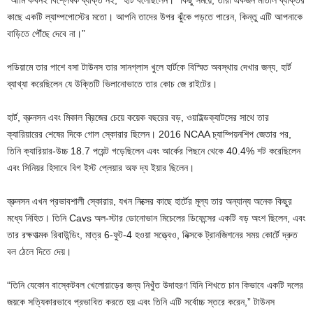
“আমি কখনই বিশ্লেষক ব্যক্তি নই,” হার্ট বলেছিলেন। “কিছু সময়ে, তারা একজন মাতাল ব্যক্তির
কাছে একটি ল্যাম্পপোস্টের মতো। আপনি তাদের উপর ঝুঁকে পড়তে পারেন, কিন্তু এটি আপনাকে
বাড়িতে পৌঁছে দেবে না।”
পডিয়ামে তার পাশে বসা টাউনস তার সানগ্লাস খুলে হার্টকে বিস্মিত অবস্থায় দেখার জন্য, হার্ট
ব্যাখ্যা করেছিলেন যে উক্তিটি ভিলানোভাতে তার কোচ জে রাইটের।
হার্ট, ব্রুনসন এবং মিকাল ব্রিজের চেয়ে কয়েক বছরের বড়, ওয়াইল্ডক্যাটসের সাথে তার
ক্যারিয়ারের শেষের দিকে গোল স্কোরার ছিলেন। 2016 NCAA চ্যাম্পিয়নশিপ জেতার পর,
তিনি ক্যারিয়ার-উচ্চ 18.7 পয়েন্ট গড়েছিলেন এবং আর্কের পিছনে থেকে 40.4% শট করেছিলেন
এবং সিনিয়র হিসাবে বিগ ইস্ট প্লেয়ার অফ দ্য ইয়ার ছিলেন।
ব্রুনসন এখন প্রভাবশালী স্কোরার, যখন নিক্সের কাছে হার্টের মূল্য তার অন্যান্য অনেক কিছুর
মধ্যে নিহিত। তিনি Cavs অল-স্টার ডোনোভান মিচেলের ডিফেন্সের একটি বড় অংশ ছিলেন, এবং
তার রক্ষণাত্মক রিবাউন্ডিং, মাত্র 6-ফুট-4 হওয়া সত্ত্বেও, নিক্সকে ট্রানজিশনের সময় কোর্টে দ্রুত
বল ঠেলে দিতে দেয়।
“তিনি যেকোন বাস্কেটবল খেলোয়াড়ের জন্য নিখুঁত উদাহরণ যিনি শিখতে চান কিভাবে একটি দলের
জয়কে সত্যিকারভাবে প্রভাবিত করতে হয় এবং তিনি এটি সর্বোচ্চ স্তরে করেন,” টাউনস