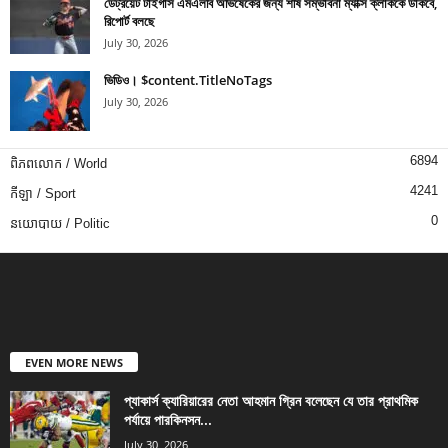
ডেট্রয়েট টাইগার্স এমএলবি অভিষেকের জন্য শীর্ষ সম্ভাবনা ম্যাক্স ক্লার্ককে ডাকবে,
রিপোর্ট বলছে
July 30, 2026
ভিডিও। $content.TitleNoTags
July 30, 2026
6894
ពិភពលោក / World
4241
កីឡា / Sport
0
នយោបាយ / Politic
EVEN MORE NEWS
প্যাকার্স ক্যারিয়ারের নেতা আহমান গ্রিন বলেছেন যে তার প্রাথমিক
পর্যায়ে পারকিনসন...
July 30, 2026