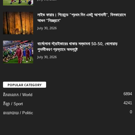
লাইভ ফায়ার। গিরোন্ডে “প্রথম দিন একটু আশাবাদী”, বিসকারোসে
আগুন “নিয়ন্ত্রনে”
July 30, 2026
বার্সেলোনা স্ট্রাইকারের থাকার সম্ভাবনা 50-50, খেলোয়াড়
পুনর্নবীকরণ প্রস্তাবে অসন্তুষ্ট
July 30, 2026
POPULAR CATEGORY
6894
ពិភពលោក / World
4241
កីឡា / Sport
0
នយោបាយ / Politic