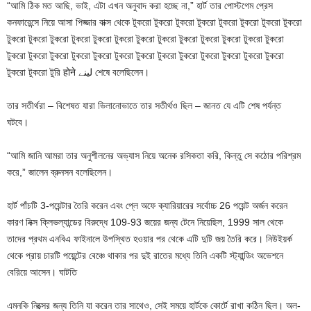
“আমি ঠিক মত আছি, ভাই, এটা এখন অনুবাদ করা হচ্ছে না,” হার্ট তার পোস্টগেম প্রেস
কনফারেন্সে নিয়ে আসা পিজ্জার বাক্স থেকে টুকরো টুকরো টুকরো টুকরো টুকরো টুকরো টুকরো টুকরো
টুকরো টুকরো টুকরো টুকরো টুকরো টুকরো টুকরো টুকরো টুকরো টুকরো টুকরো টুকরো টুকরো
টুকরো টুকরো টুকরো টুকরো টুকরো টুকরো টুকরো টুকরো টুকরো টুকরো টুকরো টুকরো টুকরো
টুকরো টুকরো টুরি होने لینے শেষে বলেছিলেন।
তার সতীর্থরা – বিশেষত যারা ভিলানোভাতে তার সতীর্থও ছিল – জানত যে এটি শেষ পর্যন্ত
ঘটবে।
“আমি জানি আমরা তার অনুশীলনের অভ্যাস নিয়ে অনেক রসিকতা করি, কিন্তু সে কঠোর পরিশ্রম
করে,” জালেন ব্রুনসন বলেছিলেন।
হার্ট পাঁচটি 3-পয়েন্টার তৈরি করেন এবং প্লে অফে ক্যারিয়ারের সর্বোচ্চ 26 পয়েন্ট অর্জন করেন
কারণ নিক্স ক্লিভল্যান্ডের বিরুদ্ধে 109-93 জয়ের জন্য টেনে নিয়েছিল, 1999 সাল থেকে
তাদের প্রথম এনবিএ ফাইনালে উপস্থিত হওয়ার পর থেকে এটি দুটি জয় তৈরি করে। নিউইয়র্ক
থেকে প্রায় চারটি পয়েন্টের বেঞ্চে থাকার পর দুই রাতের মধ্যে তিনি একটি স্ট্যান্ডিং অভেশনে
বেরিয়ে আসেন। ঘাটতি
এমনকি নিক্সের জন্য তিনি যা করেন তার সাথেও, সেই সময়ে হার্টকে কোর্টে রাখা কঠিন ছিল। অল-