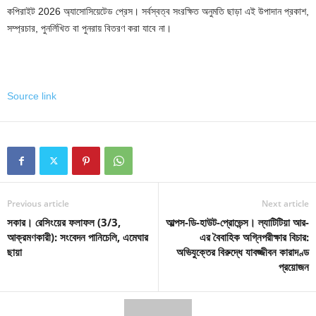
কপিরাইট 2026 অ্যাসোসিয়েটেড প্রেস। সর্বস্বত্ব সংরক্ষিত অনুমতি ছাড়া এই উপাদান প্রকাশ,
সম্প্রচার, পুনর্লিখিত বা পুনরায় বিতরণ করা যাবে না।
Source link
Previous article
Next article
সকার। রেসিংয়ের ফলাফল (3/3,
আল্পস-ডি-হাউট-প্রোভেন্স। ল্যাটিটিয়া আর-
আক্রমণকারী): সংবেদন পানিচেলি, এমেঘার
এর বৈবাহিক অগ্নিপরীক্ষার বিচার:
ছায়া
অভিযুক্তের বিরুদ্ধে যাবজ্জীবন কারাদণ্ড
প্রয়োজন