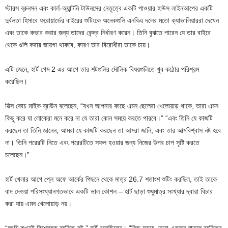
স্টারস ব্রুনসন এবং কার্ল-অ্যান্টনি টাউনসের নেতৃত্বে একটি পাওয়ার হাউস লাইনআপের একটি
দুর্বলতা হিসাবে ফরোয়ার্ডের বাইরের শুটিংকে অনেকগুলি এনবিএ দলের মতো ক্যাভালিয়াররা দেখেন
এবং তাকে কভার করার জন্য তাদের কেন্দ্র নির্ধারণ করেন। তিনি বুঝতে পারেন যে তার বাইরে
থেকে গুলি করার জায়গা থাকবে, কারণ তার বিরোধীরা তাকে চায়।
এটি জেনে, হার্ট গেম 2 এর আগে তার শটগুলির মৌলিক বিষয়গুলিতে খুব কঠোর পরিশ্রম
করেছিল।
নিক্স কোচ মাইক ব্রাউন বলেছেন, “যখন আপনার কাছে এমন ছেলেরা খেলোয়াড় থাকে, তারা এমন
কিছু করে যা লোকেরা মনে করে না যে তারা কোন সময়ে করতে পারবে।” “এবং তিনি যে কাজটি
করছেন তা তিনি জানেন, আমরা যে কাজটি করছেন তা আমরা জানি, এবং তার আত্মবিশ্বাস নষ্ট হবে
না। তিনি পরেরটি নিতে এবং পরেরটিতে সফল হওয়ার জন্য নিজের উপর চাপ সৃষ্টি করতে
চলেছেন।”
হার্ট খেলার আগে প্লে অফে আর্কের পিছনে থেকে মাত্র 26.7 শতাংশ শুটিং করছিল, তাই তাকে
বাদ দেওয়া পরিসংখ্যানগতভাবে একটি ভাল কৌশল – হার্ট ছাড়া শুধুমাত্র সংখ্যার দ্বারা বিচার
করা যায় এমন খেলোয়াড় নয়।