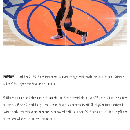
নিউইয়র্ক
– জোশ হার্ট নিউ ইয়র্ক নিক্স দলের একজন কৌতুক অভিনেতার সবচেয়ে কাছের জিনিস যা
এই এনবিএ প্লেঅফগুলিতে ব্যবসা করেছে৷
ইস্টার্ন কনফারেন্স ফাইনালের গেম 2 এর প্রথম দিকে বৃহস্পতিবার রাতে এটি কোন হাসির বিষয় ছিল
না, যখন হার্ট একটি খারাপ প্লে অফ রান চালিয়ে যাওয়ার জন্য তিনটি 3-পয়েন্টার মিস করেছিল।
তিনি বারবার বল আঘাত করার কারণে তার হতাশা স্পষ্ট ছিল এবং তিনি ভাবতেন যে তিনি অনুশীলনে
যা করছেন তা কেন গেমে দেখা যাচ্ছে না।