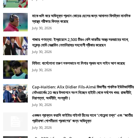
মাকে গুলি করে অভিযুক্ত প্রধান কোচের ছেলের জন্য আদালত বিলম্বিত মানসিক
স্বাস্থ্য পরীক্ষায় বিলম্ব করেছে
July 30, 2026
গাজায় গণহত্যা: ইস্রায়েলে 2,500 টিরও বেশি ভারতীয় অস্ত্র সরবরাহের সাথে,
নরেন্দ্র মোদি বেঞ্জামিন নেতানিয়াহুর সহযোগী স্বীকার করেছেন
July 30, 2026
নিশ্চিত: বার্সেলোনা তরুণ সফলভাবে লা লিগার প্রথম দলে সাইন আপ করেছে
July 30, 2026
Cap-Haïtien: Alix Didier Fils-Aimé বিভাগীয় পাবলিক ইউনিভার্সিটির
নেটওয়ার্কের 20 বছর উদযাপনে অংশ নিচ্ছেন হাইতি থেকে সর্বশেষ খবর: রাজনীতি,
নিরাপত্তা, অর্থনীতি, সংস্কৃতি।
July 30, 2026
একজন প্রাক্তন ফরাসি ফাইটার পাইলট চীনের সাথে “গোয়েন্দা তথ্য” এবং “জাতীয়
প্রতিরক্ষা গোপনীয়তা প্রকাশের” জন্য অভিযুক্ত
July 30, 2026