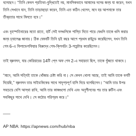
বলেছেন। “তিনি কেবল প্রতিভা-বুদ্ধিতেই নয়, মানসিকভাবে আমাদের দলের জন্য যা করেন, যখন
তিনি সেখানে যান, তিনি তাড়াহুড়ো করেন, তিনি এত কঠিন খেলেন, মনে হয় আপনাকে তার
তীব্রতার সাথে মিলতে হবে।”
এবং বৃহস্পতিবারের মতো রাতে, হার্ট সেই দলগুলিকে শাস্তি দিতে পারে যেগুলি তাকে গুলি করার
জন্য চ্যালেঞ্জ জানায়। ঠিক যেমনটি তিনি দুই বছর আগে প্রথম রাউন্ডে করেছিলেন, যখন তিনি
গেম 6-এ ফিলাডেলফিয়ার বিরুদ্ধে গেম-ক্লিনচিং 3-পয়েন্টার করেছিলেন।
তাই ব্রুনসন, যার কেরিয়ারের 14টি প্লে অফ গেম 2-এ সহায়তা ছিল, তাকে খুঁজতে থাকবে।
“মানে, আমি সত্যিই তাকে খোঁজার চেষ্টা করি না। সে কেবল খোলা আছে, তাই আমি তাকে বলটি
দিয়েছি,” ব্রুনসন তার সাইডকিকের সাথে সাদৃশ্যপূর্ণ হাসি দিয়ে বলেছিলেন। “আমি তার উপর
সবচেয়ে বেশি আস্থা রাখি, আমি তার কাজগুলো দেখি এবং অনুশীলনের পর তার রুটিন এবং
সবকিছুর সাথে দেখি। সে কঠোর পরিশ্রম করে।”
___
AP NBA: https://apnews.com/hub/nba