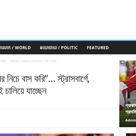
ភពលោក / WORLD
នយោបាយ / POLITIC
FEATURED
”… স্ট্রাসবার্গে, ওলেক্সান্দ্রা ওলিনিকোভা লড়াই চালিয়ে...
িচে বাস করি”… স্ট্রাসবার্গে,
ই চালিয়ে যাচ্ছেন
প্যাকা
প্রাথম
Admi