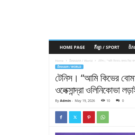
HOME PAGE
កីឡា / SPORT
ពិ
Home
ពិភពលោក / World
টেনিস। “আমি কিভের বোমার নিচে বাস করি
ពិភពលោក / WORLD
টেনিস। “আমি কিভের বোমার ন
ওলেক্সান্দ্রা ওলিনিকোভা লড়া
By
Admin
-
May 19, 2026
10
0