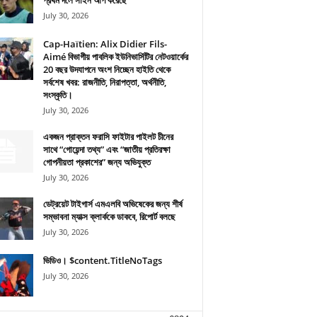
প্রথম দলে সাইন আপ করেছে
July 30, 2026
Cap-Haïtien: Alix Didier Fils-
Aimé বিভাগীয় পাবলিক ইউনিভার্সিটির নেটওয়ার্কের
20 বছর উদযাপনে অংশ নিচ্ছেন হাইতি থেকে
সর্বশেষ খবর: রাজনীতি, নিরাপত্তা, অর্থনীতি,
সংস্কৃতি।
July 30, 2026
একজন প্রাক্তন ফরাসি ফাইটার পাইলট চীনের
সাথে “গোয়েন্দা তথ্য” এবং “জাতীয় প্রতিরক্ষা
গোপনীয়তা প্রকাশের” জন্য অভিযুক্ত
July 30, 2026
ডেট্রয়েট টাইগার্স এমএলবি অভিষেকের জন্য শীর্ষ
সম্ভাবনা ম্যাক্স ক্লার্ককে ডাকবে, রিপোর্ট বলছে
July 30, 2026
ভিডিও। $content.TitleNoTags
July 30, 2026