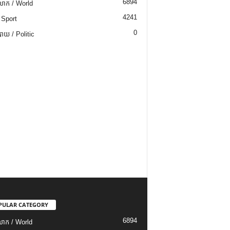
6894
ោក / World
4241
 Sport
0
យ / Politic
PULAR CATEGORY
6894
ោក / World