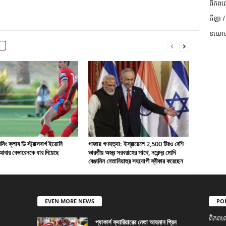
ពិភពល
កីឡា /
នយោបា
ং ক্লাব ডি স্ট্রাসবার্গ ইয়োনি
গাজায় গণহত্যা: ইস্রায়েলে 2,500 টিরও বেশি
বার বেভারেনকে ধার দিয়েছে
ভারতীয় অস্ত্র সরবরাহের সাথে, নরেন্দ্র মোদি
বেঞ্জামিন নেতানিয়াহুর সহযোগী স্বীকার করেছেন
EVEN MORE NEWS
PO
ពិភពល
প্যাকার্স ক্যারিয়ারের নেতা আহমান গ্রিন