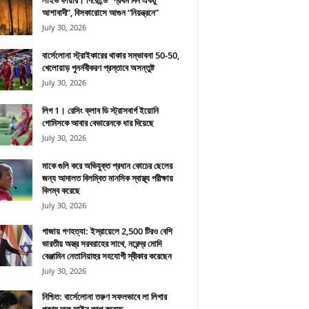
লাইভ ফায়ার। গিরোন্ডে “প্রথম দিন একটু
আশাবাদী”, বিসকারোসে আগুন “নিয়ন্ত্রনে”
July 30, 2026
বার্সেলোনা স্ট্রাইকারের থাকার সম্ভাবনা 50-50,
খেলোয়াড় পুনর্নবীকরণ প্রস্তাবে অসন্তুষ্ট
July 30, 2026
লিগ 1। রেসিং ক্লাব ডি স্ট্রাসবার্গ ইয়োনি
গোমিসকে আবার বেভারেনকে ধার দিয়েছে
July 30, 2026
মাকে গুলি করে অভিযুক্ত প্রধান কোচের ছেলের
জন্য আদালত বিলম্বিত মানসিক স্বাস্থ্য পরীক্ষায়
বিলম্ব করেছে
July 30, 2026
গাজায় গণহত্যা: ইস্রায়েলে 2,500 টিরও বেশি
ভারতীয় অস্ত্র সরবরাহের সাথে, নরেন্দ্র মোদি
বেঞ্জামিন নেতানিয়াহুর সহযোগী স্বীকার করেছেন
July 30, 2026
নিশ্চিত: বার্সেলোনা তরুণ সফলভাবে লা লিগার