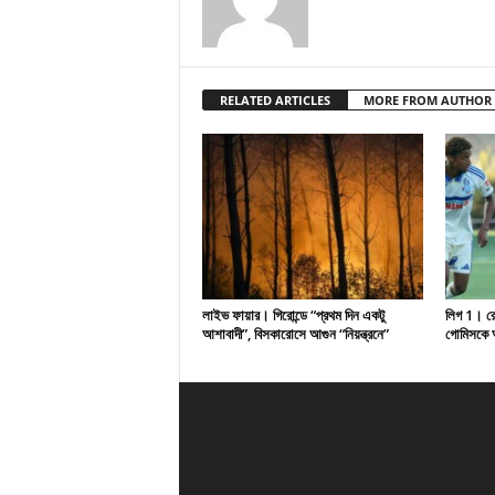
RELATED ARTICLES
MORE FROM AUTHOR
লাইভ ফায়ার। গিরোন্ডে “প্রথম দিন একটু
লিগ 1। রেসি
আশাবাদী”, বিসকারোসে আগুন “নিয়ন্ত্রনে”
গোমিসকে আ