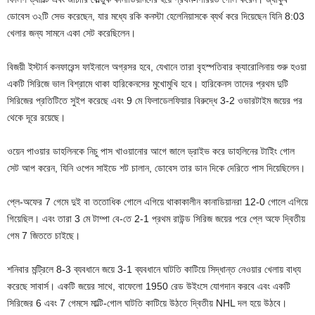
ডোবেস ৩২টি সেভ করেছেন, যার মধ্যে রকি কনস্টা হেলেনিয়াসকে ব্যর্থ করে দিয়েছেন যিনি 8:03
খেলার জন্য সামনে একা সেট করেছিলেন।
বিজয়ী ইস্টার্ন কনফারেন্স ফাইনালে অগ্রসর হবে, যেখানে তারা বৃহস্পতিবার ক্যারোলিনায় শুরু হওয়া
একটি সিরিজে ভাল বিশ্রামে থাকা হারিকেনসের মুখোমুখি হবে। হারিকেনস তাদের প্রথম দুটি
সিরিজের প্রতিটিতে সুইপ করেছে এবং 9 মে ফিলাডেলফিয়ার বিরুদ্ধে 3-2 ওভারটাইম জয়ের পর
থেকে দূরে রয়েছে।
ওয়েন পাওয়ার ডাহলিনকে নিচু পাস খাওয়ানোর আগে জালে ড্রাইভ করে ডাহলিনের টাইিং গোল
সেট আপ করেন, যিনি ওপেন সাইডে শট চালান, ডোবেস তার ডান দিকে দেরিতে পাস দিয়েছিলেন।
প্লে-অফের 7 গেমে দুই বা ততোধিক গোলে এগিয়ে থাকাকালীন কানাডিয়ানরা 12-0 গোলে এগিয়ে
গিয়েছিল। এবং তারা 3 মে টাম্পা বে-তে 2-1 প্রথম রাউন্ড সিরিজ জয়ের পরে প্লে অফে দ্বিতীয়
গেম 7 জিততে চাইছে।
শনিবার মন্ট্রিলে 8-3 ব্যবধানে জয়ে 3-1 ব্যবধানে ঘাটতি কাটিয়ে সিদ্ধান্ত নেওয়ার খেলায় বাধ্য
করেছে সাবার্স। একটি জয়ের সাথে, বাফেলো 1950 রেড উইংসে যোগদান করবে এবং একটি
সিরিজের 6 এবং 7 গেমসে মাল্টি-গোল ঘাটতি কাটিয়ে উঠতে দ্বিতীয় NHL দল হয়ে উঠবে।