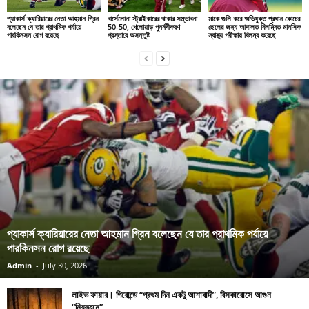
প্যাকার্স ক্যারিয়ারের নেতা আহমান গ্রিন
বার্সেলোনা স্ট্রাইকারের থাকার সম্ভাবনা
মাকে গুলি করে অভিযুক্ত প্রধান কোচের
বলেছেন যে তার প্রাথমিক পর্যায়ে
50-50, খেলোয়াড় পুনর্নবীকরণ
ছেলের জন্য আদালত বিলম্বিত মানসিক
পারকিনসন রোগ রয়েছে
প্রস্তাবে অসন্তুষ্ট
স্বাস্থ্য পরীক্ষায় বিলম্ব করেছে
প্যাকার্স ক্যারিয়ারের নেতা আহমান গ্রিন বলেছেন যে তার প্রাথমিক পর্যায়ে
পারকিনসন রোগ রয়েছে
Admin
-
July 30, 2026
লাইভ ফায়ার। গিরোন্ডে “প্রথম দিন একটু আশাবাদী”, বিসকারোসে আগুন
“নিয়ন্ত্রনে”