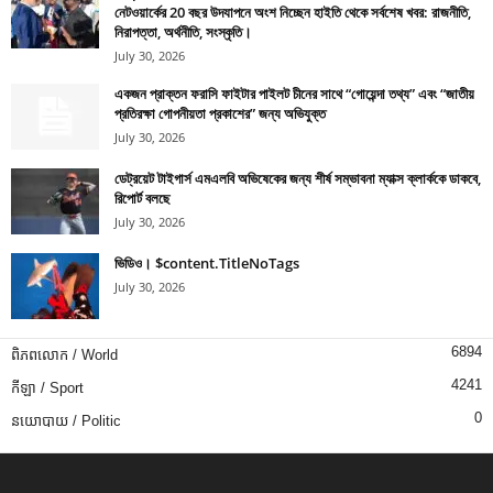
নেটওয়ার্কের 20 বছর উদযাপনে অংশ নিচ্ছেন হাইতি থেকে সর্বশেষ খবর: রাজনীতি,
নিরাপত্তা, অর্থনীতি, সংস্কৃতি।
July 30, 2026
একজন প্রাক্তন ফরাসি ফাইটার পাইলট চীনের সাথে “গোয়েন্দা তথ্য” এবং “জাতীয়
প্রতিরক্ষা গোপনীয়তা প্রকাশের” জন্য অভিযুক্ত
July 30, 2026
ডেট্রয়েট টাইগার্স এমএলবি অভিষেকের জন্য শীর্ষ সম্ভাবনা ম্যাক্স ক্লার্ককে ডাকবে,
রিপোর্ট বলছে
July 30, 2026
ভিডিও। $content.TitleNoTags
July 30, 2026
6894
ពិភពលោក / World
4241
កីឡា / Sport
0
នយោបាយ / Politic