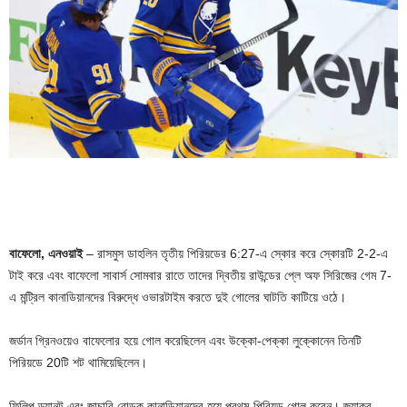
বাফেলো, এনওয়াই
– রাসমুস ডাহলিন তৃতীয় পিরিয়ডের 6:27-এ স্কোর করে স্কোরটি 2-2-এ
টাই করে এবং বাফেলো সাবার্স সোমবার রাতে তাদের দ্বিতীয় রাউন্ডের প্লে অফ সিরিজের গেম 7-
এ মন্ট্রিল কানাডিয়ানদের বিরুদ্ধে ওভারটাইম করতে দুই গোলের ঘাটতি কাটিয়ে ওঠে।
জর্ডান গ্রিনওয়েও বাফেলোর হয়ে গোল করেছিলেন এবং উক্কো-পেক্কা লুক্কোনেন তিনটি
পিরিয়ডে 20টি শট থামিয়েছিলেন।
ফিলিপ ড্যানল্ট এবং জাচারি বোল্ডুক কানাডিয়ানদের হয়ে প্রথম-পিরিয়ড গোল করেন। জ্যাকুব