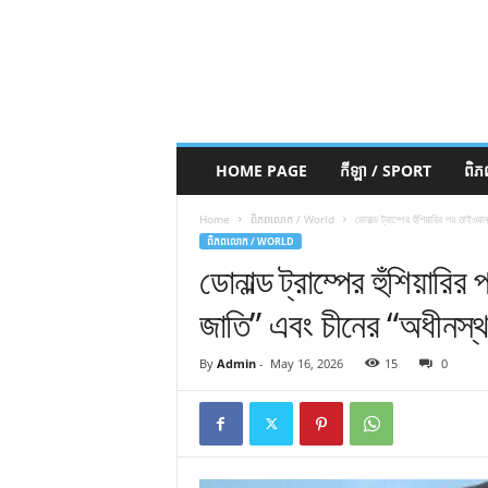
HOME PAGE
កីឡា / SPORT
ពិ
Home
ពិភពលោក / World
ডোনাল্ড ট্রাম্পের হুঁশিয়ারির পর তাইও
ពិភពលោក / WORLD
ডোনাল্ড ট্রাম্পের হুঁশিয়ার
জাতি” এবং চীনের “অধীনস্থ
By
Admin
-
May 16, 2026
15
0