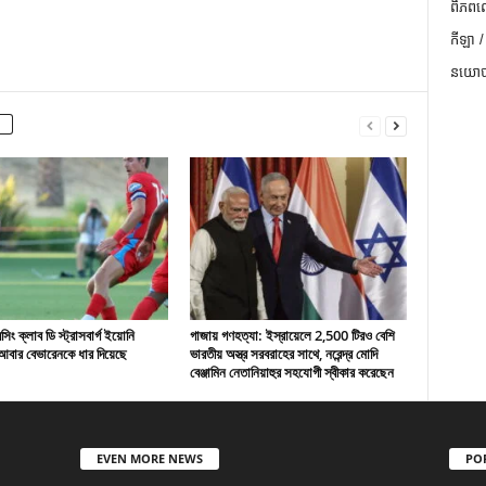
ពិភពល
កីឡា /
នយោបា
ং ক্লাব ডি স্ট্রাসবার্গ ইয়োনি
গাজায় গণহত্যা: ইস্রায়েলে 2,500 টিরও বেশি
বার বেভারেনকে ধার দিয়েছে
ভারতীয় অস্ত্র সরবরাহের সাথে, নরেন্দ্র মোদি
বেঞ্জামিন নেতানিয়াহুর সহযোগী স্বীকার করেছেন
EVEN MORE NEWS
PO