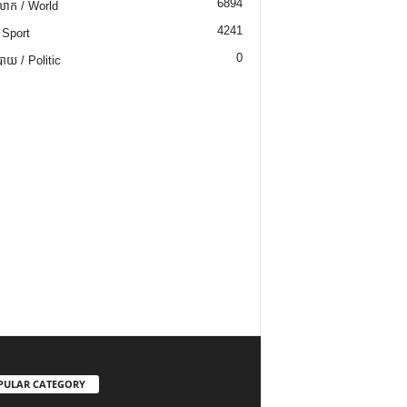
6894
ោក / World
4241
 Sport
0
យ / Politic
PULAR CATEGORY