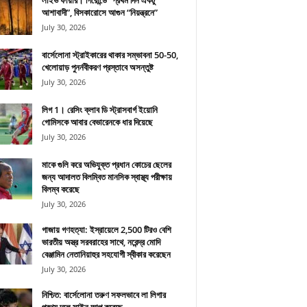
লাইভ ফায়ার। গিরোন্ডে “প্রথম দিন একটু
আশাবাদী”, বিসকারোসে আগুন “নিয়ন্ত্রনে”
July 30, 2026
বার্সেলোনা স্ট্রাইকারের থাকার সম্ভাবনা 50-50,
খেলোয়াড় পুনর্নবীকরণ প্রস্তাবে অসন্তুষ্ট
July 30, 2026
লিগ 1। রেসিং ক্লাব ডি স্ট্রাসবার্গ ইয়োনি
গোমিসকে আবার বেভারেনকে ধার দিয়েছে
July 30, 2026
মাকে গুলি করে অভিযুক্ত প্রধান কোচের ছেলের
জন্য আদালত বিলম্বিত মানসিক স্বাস্থ্য পরীক্ষায়
বিলম্ব করেছে
July 30, 2026
গাজায় গণহত্যা: ইস্রায়েলে 2,500 টিরও বেশি
ভারতীয় অস্ত্র সরবরাহের সাথে, নরেন্দ্র মোদি
বেঞ্জামিন নেতানিয়াহুর সহযোগী স্বীকার করেছেন
July 30, 2026
নিশ্চিত: বার্সেলোনা তরুণ সফলভাবে লা লিগার