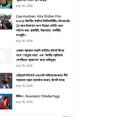
প্রথম দলে সাইন আপ করেছে
July 30, 2026
Cap-Haïtien: Alix Didier Fils-
Aimé বিভাগীয় পাবলিক ইউনিভার্সিটির নেটওয়ার্কের
20 বছর উদযাপনে অংশ নিচ্ছেন হাইতি থেকে
সর্বশেষ খবর: রাজনীতি, নিরাপত্তা, অর্থনীতি,
সংস্কৃতি।
July 30, 2026
একজন প্রাক্তন ফরাসি ফাইটার পাইলট চীনের
সাথে “গোয়েন্দা তথ্য” এবং “জাতীয় প্রতিরক্ষা
গোপনীয়তা প্রকাশের” জন্য অভিযুক্ত
July 30, 2026
ডেট্রয়েট টাইগার্স এমএলবি অভিষেকের জন্য শীর্ষ
সম্ভাবনা ম্যাক্স ক্লার্ককে ডাকবে, রিপোর্ট বলছে
July 30, 2026
ভিডিও। $content.TitleNoTags
July 30, 2026