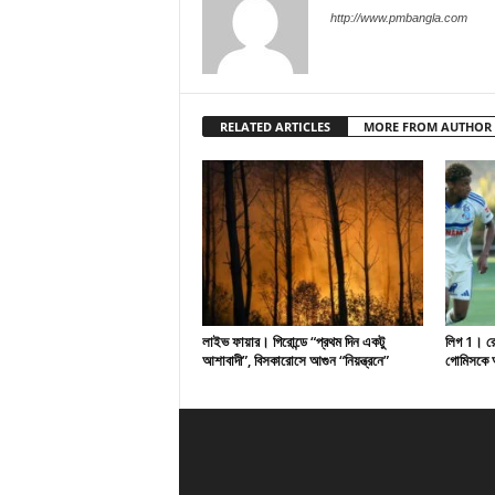
http://www.pmbangla.com
RELATED ARTICLES
MORE FROM AUTHOR
লাইভ ফায়ার। গিরোন্ডে “প্রথম দিন একটু
লিগ 1। রেসি
আশাবাদী”, বিসকারোসে আগুন “নিয়ন্ত্রনে”
গোমিসকে আ