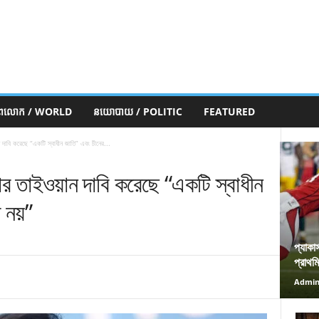
ភពលោក / WORLD
នយោបាយ / POLITIC
FEATURED
য়ান দাবি করেছে “একটি স্বাধীন জাতি” এবং চীনের...
ির পর তাইওয়ান দাবি করেছে “একটি স্বাধীন
 নয়”
প্যাকা
প্রাথম
Admi