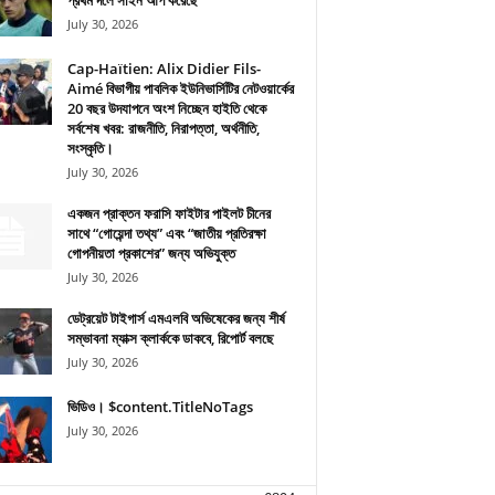
প্রথম দলে সাইন আপ করেছে
July 30, 2026
Cap-Haïtien: Alix Didier Fils-
Aimé বিভাগীয় পাবলিক ইউনিভার্সিটির নেটওয়ার্কের
20 বছর উদযাপনে অংশ নিচ্ছেন হাইতি থেকে
সর্বশেষ খবর: রাজনীতি, নিরাপত্তা, অর্থনীতি,
সংস্কৃতি।
July 30, 2026
একজন প্রাক্তন ফরাসি ফাইটার পাইলট চীনের
সাথে “গোয়েন্দা তথ্য” এবং “জাতীয় প্রতিরক্ষা
গোপনীয়তা প্রকাশের” জন্য অভিযুক্ত
July 30, 2026
ডেট্রয়েট টাইগার্স এমএলবি অভিষেকের জন্য শীর্ষ
সম্ভাবনা ম্যাক্স ক্লার্ককে ডাকবে, রিপোর্ট বলছে
July 30, 2026
ভিডিও। $content.TitleNoTags
July 30, 2026