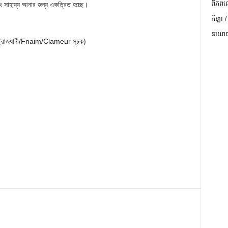
ពិភពល
 এবং সাহায্য আনার জন্য একত্রিত হচ্ছে।
កីឡា /
នយោបា
ড়া (রাজধানী/Fnaim/Clameur সূচক)