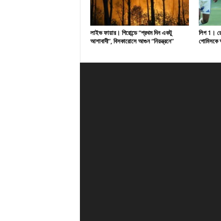
লাইভ ফায়ার। গিরোন্ডে “প্রথম দিন একটু
লিগ 1। রেসি
আশাবাদী”, বিসকারোসে আগুন “নিয়ন্ত্রনে”
গোমিসকে আ