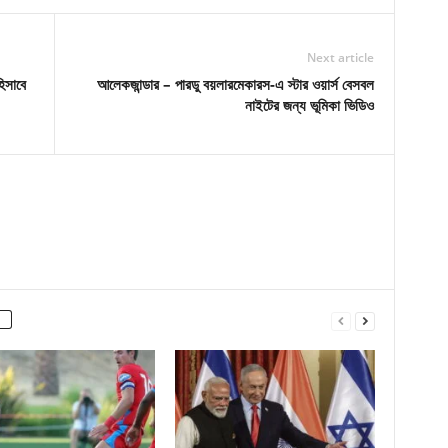
Next article
িসাবে
আলেকজান্ডার – পারডু বয়লারমেকারস-এ স্টার ওয়ার্স বেসবল
নাইটের জন্য ভূমিকা ভিডিও