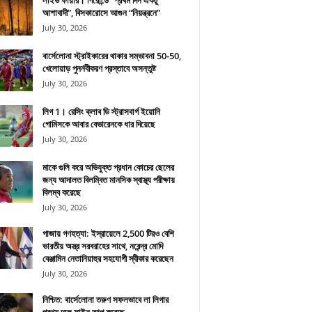
লাইভ ফায়ার। গিরোন্ডে “প্রথম দিন একটু
আশাবাদী”, বিসকারোসে আগুন “নিয়ন্ত্রনে”
July 30, 2026
বার্সেলোনা স্ট্রাইকারের থাকার সম্ভাবনা 50-50,
খেলোয়াড় পুনর্নবীকরণ প্রস্তাবে অসন্তুষ্ট
July 30, 2026
লিগ 1। রেসিং ক্লাব ডি স্ট্রাসবার্গ ইয়োনি
গোমিসকে আবার বেভারেনকে ধার দিয়েছে
July 30, 2026
মাকে গুলি করে অভিযুক্ত প্রধান কোচের ছেলের
জন্য আদালত বিলম্বিত মানসিক স্বাস্থ্য পরীক্ষায়
বিলম্ব করেছে
July 30, 2026
গাজায় গণহত্যা: ইস্রায়েলে 2,500 টিরও বেশি
ভারতীয় অস্ত্র সরবরাহের সাথে, নরেন্দ্র মোদি
বেঞ্জামিন নেতানিয়াহুর সহযোগী স্বীকার করেছেন
July 30, 2026
নিশ্চিত: বার্সেলোনা তরুণ সফলভাবে লা লিগার