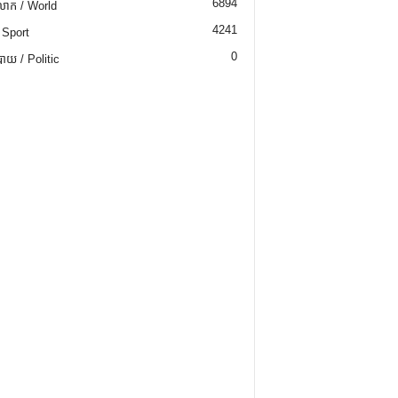
6894
ោក / World
4241
 Sport
0
យ / Politic