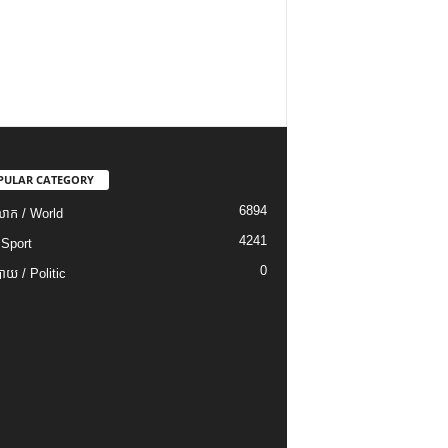
PULAR CATEGORY
6894
ោក / World
4241
 Sport
0
យ / Politic