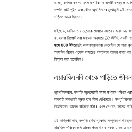
যাচ্ছে, কখনও কখনও দুর্বল নাগরিকদের একটি ফলব্যাক সমাধ
দম্পতি জর্ডি পুইগ এবং মন্টসে অ্যালিমনের মুখোমুখি এই বে
বাড়িতে ভাড়া ছিলেন।
যাইহোক, মালিক তার ছেলেকে সেখানে বসানোর জন্য তার সম্পত্ত
না, দ্বারা রিপোর্ট করা মন্তব্য অনুসারে
20 মিনিট
. একটি নতু
মাসে 800 ইউরো
দুই অবসরপ্রাপ্তরা ভেবেছিল যে তারা খুব ব
স্প্যানিশ রিয়েল এস্টেট বাজারের বাস্তবতা তাদের কাছে ধরা
নিষ্ফল করে তুলেছিল।
এয়ারবিএনবি থেকে গাড়িতে জীবন
প্রাথমিকভাবে, দম্পতি স্বল্পমেয়াদী ভাড়া মাধ্যমে পরিণত
এয়
অস্থায়ী সমাধানটি দ্রুত তার সীমা দেখিয়েছে। সম্পূর্ণ অচলাব
নিয়েছিলেন: তাদের গাড়িতে উঠা। এখন সেখানে, তাদের গাড়
এই অগ্নিপরীক্ষায়, দম্পতি সৌভাগ্যবশত সম্পূর্ণরূপে পরি
সামাজিক পরিষেবাগুলি তাদের গরম খাবার সরবরাহ করতে এবং তা