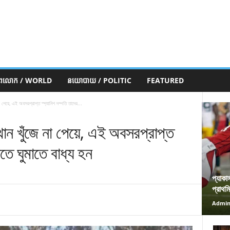
ភពលោក / WORLD
នយោបាយ / POLITIC
FEATURED
া পেয়ে, এই অবসরপ্রাপ্ত স্প্যানিশ দম্পতি তাদের...
থান খুঁজে না পেয়ে, এই অবসরপ্রাপ্ত
িতে ঘুমাতে বাধ্য হন
প্যাকা
প্রাথম
Admi