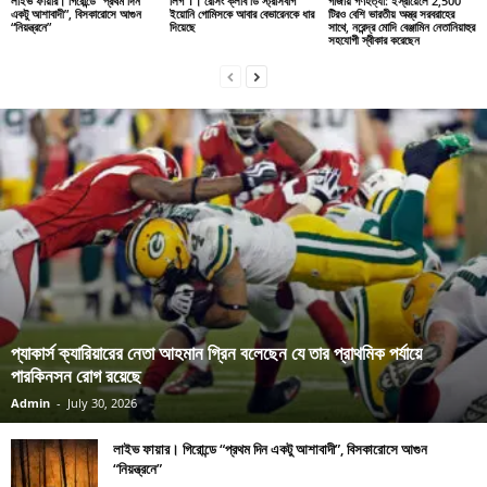
লাইভ ফায়ার। গিরোন্ডে “প্রথম দিন
লিগ 1। রেসিং ক্লাব ডি স্ট্রাসবার্গ
গাজায় গণহত্যা: ইস্রায়েলে 2,500
একটু আশাবাদী”, বিসকারোসে আগুন
ইয়োনি গোমিসকে আবার বেভারেনকে ধার
টিরও বেশি ভারতীয় অস্ত্র সরবরাহের
“নিয়ন্ত্রনে”
দিয়েছে
সাথে, নরেন্দ্র মোদি বেঞ্জামিন নেতানিয়াহুর
সহযোগী স্বীকার করেছেন
প্যাকার্স ক্যারিয়ারের নেতা আহমান গ্রিন বলেছেন যে তার প্রাথমিক পর্যায়ে
পারকিনসন রোগ রয়েছে
Admin
-
July 30, 2026
লাইভ ফায়ার। গিরোন্ডে “প্রথম দিন একটু আশাবাদী”, বিসকারোসে আগুন
“নিয়ন্ত্রনে”