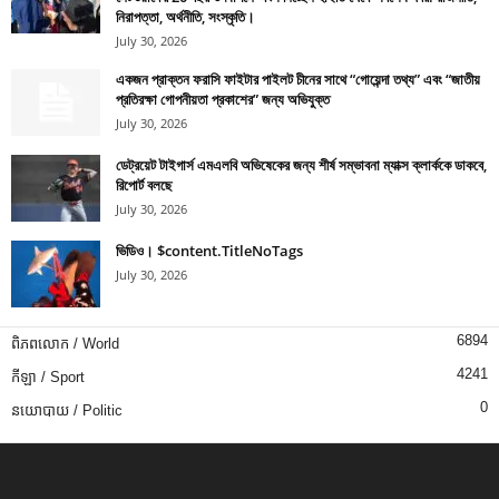
নিরাপত্তা, অর্থনীতি, সংস্কৃতি।
July 30, 2026
একজন প্রাক্তন ফরাসি ফাইটার পাইলট চীনের সাথে “গোয়েন্দা তথ্য” এবং “জাতীয়
প্রতিরক্ষা গোপনীয়তা প্রকাশের” জন্য অভিযুক্ত
July 30, 2026
ডেট্রয়েট টাইগার্স এমএলবি অভিষেকের জন্য শীর্ষ সম্ভাবনা ম্যাক্স ক্লার্ককে ডাকবে,
রিপোর্ট বলছে
July 30, 2026
ভিডিও। $content.TitleNoTags
July 30, 2026
6894
ពិភពលោក / World
4241
កីឡា / Sport
0
នយោបាយ / Politic