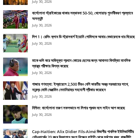
July 30, 2026
বার্সেলোনা স্ট্রাইকারের থাকার সম্ভাবনা 50-50, খেলোয়াড় পুনর্নবীকরণ প্রস্তাবে
অসন্তুষ্ট
July 30, 2026
লিগ 1। রেসিং ক্লাব ডি স্ট্রাসবার্গ ইয়োনি গোমিসকে আবার বেভারেনকে ধার দিয়েছে
July 30, 2026
মাকে গুলি করে অভিযুক্ত প্রধান কোচের ছেলের জন্য আদালত বিলম্বিত মানসিক
স্বাস্থ্য পরীক্ষায় বিলম্ব করেছে
July 30, 2026
গাজায় গণহত্যা: ইস্রায়েলে 2,500 টিরও বেশি ভারতীয় অস্ত্র সরবরাহের সাথে,
নরেন্দ্র মোদি বেঞ্জামিন নেতানিয়াহুর সহযোগী স্বীকার করেছেন
July 30, 2026
নিশ্চিত: বার্সেলোনা তরুণ সফলভাবে লা লিগার প্রথম দলে সাইন আপ করেছে
July 30, 2026
Cap-Haïtien: Alix Didier Fils-Aimé বিভাগীয় পাবলিক ইউনিভার্সিটির
নেটওয়ার্কের 20 বছর উদযাপনে অংশ নিচ্ছেন হাইতি থেকে সর্বশেষ খবর: রাজনীতি,