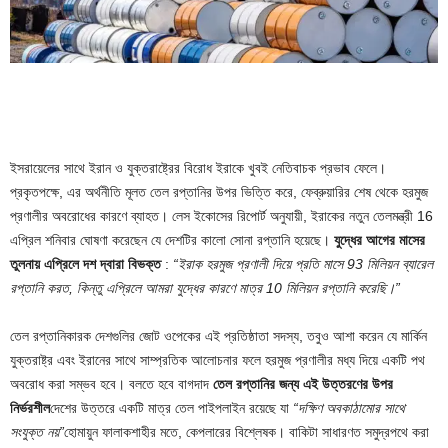
ইসরায়েলের সাথে ইরান ও যুক্তরাষ্ট্রের বিরোধ ইরাকে খুবই নেতিবাচক প্রভাব ফেলে।
প্রকৃতপক্ষে, এর অর্থনীতি মূলত তেল রপ্তানির উপর ভিত্তি করে, ফেব্রুয়ারির শেষ থেকে হরমুজ
প্রণালীর অবরোধের কারণে ব্যাহত। লেস ইকোসের রিপোর্ট অনুযায়ী, ইরাকের নতুন তেলমন্ত্রী 16
এপ্রিল শনিবার ঘোষণা করেছেন যে দেশটির কালো সোনা রপ্তানি হয়েছে।
যুদ্ধের আগের মাসের
তুলনায় এপ্রিলে দশ দ্বারা বিভক্ত
:
“ইরাক হরমুজ প্রণালী দিয়ে প্রতি মাসে 93 মিলিয়ন ব্যারেল
রপ্তানি করত, কিন্তু এপ্রিলে আমরা যুদ্ধের কারণে মাত্র 10 মিলিয়ন রপ্তানি করেছি।”
তেল রপ্তানিকারক দেশগুলির জোট ওপেকের এই প্রতিষ্ঠাতা সদস্য, তবুও আশা করেন যে মার্কিন
যুক্তরাষ্ট্র এবং ইরানের সাথে সাম্প্রতিক আলোচনার ফলে হরমুজ প্রণালীর মধ্য দিয়ে একটি পথ
অবরোধ করা সম্ভব হবে। বলতে হবে বাগদাদ
তেল রপ্তানির জন্য এই উত্তরণের উপর
নির্ভরশীল
দেশের উত্তরে একটি মাত্র তেল পাইপলাইন রয়েছে যা
“দক্ষিণ অবকাঠামোর সাথে
সংযুক্ত নয়”
হোমায়ুন ফালাকশাহীর মতে, কেপলারের বিশ্লেষক। বাকিটা সাধারণত সমুদ্রপথে করা