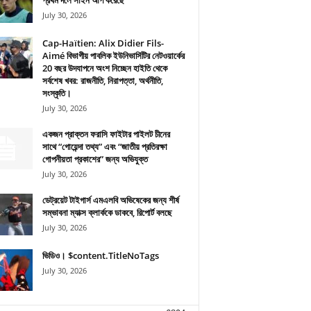
প্রথম দলে সাইন আপ করেছে
July 30, 2026
Cap-Haïtien: Alix Didier Fils-
Aimé বিভাগীয় পাবলিক ইউনিভার্সিটির নেটওয়ার্কের
20 বছর উদযাপনে অংশ নিচ্ছেন হাইতি থেকে
সর্বশেষ খবর: রাজনীতি, নিরাপত্তা, অর্থনীতি,
সংস্কৃতি।
July 30, 2026
একজন প্রাক্তন ফরাসি ফাইটার পাইলট চীনের
সাথে “গোয়েন্দা তথ্য” এবং “জাতীয় প্রতিরক্ষা
গোপনীয়তা প্রকাশের” জন্য অভিযুক্ত
July 30, 2026
ডেট্রয়েট টাইগার্স এমএলবি অভিষেকের জন্য শীর্ষ
সম্ভাবনা ম্যাক্স ক্লার্ককে ডাকবে, রিপোর্ট বলছে
July 30, 2026
ভিডিও। $content.TitleNoTags
July 30, 2026