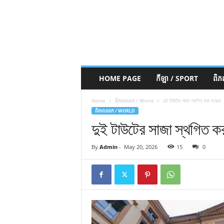
HOME PAGE
កីឡា / SPORT
ពិ
Home
ពិភពលោក / World
দুই টাউটের সাজা স্থগিত করা হয়েছে
ពិភពលោក / WORLD
দুই টাউটের সাজা স্থগিত কর
By
Admin
-
May 20, 2026
15
0