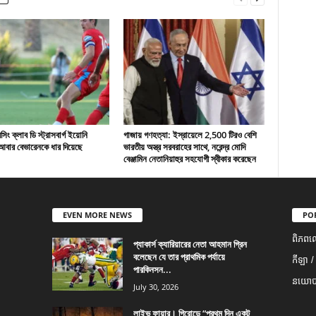
ং ক্লাব ডি স্ট্রাসবার্গ ইয়োনি
গাজায় গণহত্যা: ইস্রায়েলে 2,500 টিরও বেশি
বার বেভারেনকে ধার দিয়েছে
ভারতীয় অস্ত্র সরবরাহের সাথে, নরেন্দ্র মোদি
বেঞ্জামিন নেতানিয়াহুর সহযোগী স্বীকার করেছেন
EVEN MORE NEWS
PO
ពិភពល
প্যাকার্স ক্যারিয়ারের নেতা আহমান গ্রিন
বলেছেন যে তার প্রাথমিক পর্যায়ে
កីឡា /
পারকিনসন...
នយោបា
July 30, 2026
লাইভ ফায়ার। গিরোন্ডে “প্রথম দিন একটু