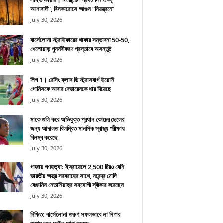
লাইভ ফায়ার। গিরোন্ডে “প্রথম দিন একটু
আশাবাদী”, বিসকারোসে আগুন “নিয়ন্ত্রনে”
July 30, 2026
বার্সেলোনা স্ট্রাইকারের থাকার সম্ভাবনা 50-50,
খেলোয়াড় পুনর্নবীকরণ প্রস্তাবে অসন্তুষ্ট
July 30, 2026
লিগ 1। রেসিং ক্লাব ডি স্ট্রাসবার্গ ইয়োনি
গোমিসকে আবার বেভারেনকে ধার দিয়েছে
July 30, 2026
মাকে গুলি করে অভিযুক্ত প্রধান কোচের ছেলের
জন্য আদালত বিলম্বিত মানসিক স্বাস্থ্য পরীক্ষায়
বিলম্ব করেছে
July 30, 2026
গাজায় গণহত্যা: ইস্রায়েলে 2,500 টিরও বেশি
ভারতীয় অস্ত্র সরবরাহের সাথে, নরেন্দ্র মোদি
বেঞ্জামিন নেতানিয়াহুর সহযোগী স্বীকার করেছেন
July 30, 2026
নিশ্চিত: বার্সেলোনা তরুণ সফলভাবে লা লিগার