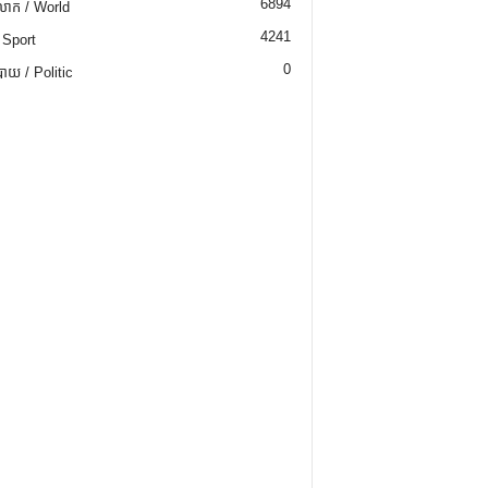
6894
ោក / World
4241
 Sport
0
យ / Politic