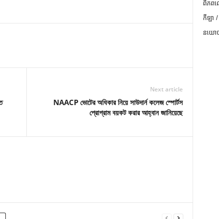
ពិភពល
កីឡា /
នយោបា
Next article
ত
NAACP ভোটের অধিকার নিয়ে সাউদার্ন কলেজ স্পোর্টস
প্রোগ্রাম বয়কট করার আহ্বান জানিয়েছে