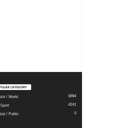
PULAR CATEGORY
6894
ោក / World
4241
 Sport
0
យ / Politic