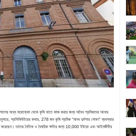
ালের মধ্যে মরোক্কো থেকে কৃষি খাতে কাজ করার জন্য অবৈধ শ্রমিকদের আনার
ুসারে, প্রসিকিউটরের কথায়, 278 জন কৃষি শ্রমিক “মানব দুর্দশার শোষণ” ব্যবস্থার
়ের করেছেন। তাদের নৈতিক ও বৈষয়িক ক্ষতির জন্য 10,000 ইউরো এবং আইনজীবীর