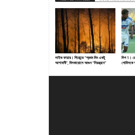
লাইভ ফায়ার। গিরোন্ডে “প্রথম দিন একটু
লিগ 1। রেসি
আশাবাদী”, বিসকারোসে আগুন “নিয়ন্ত্রনে”
গোমিসকে আ