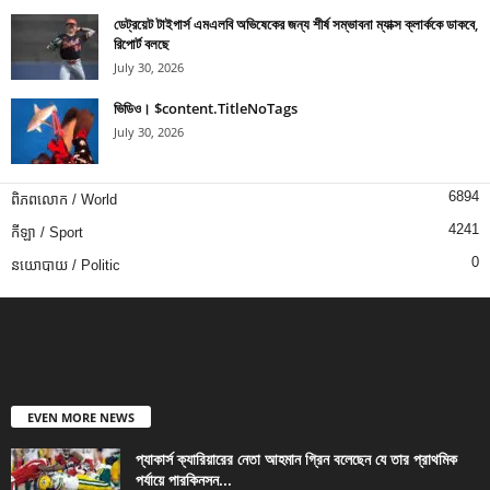
ডেট্রয়েট টাইগার্স এমএলবি অভিষেকের জন্য শীর্ষ সম্ভাবনা ম্যাক্স ক্লার্ককে ডাকবে,
রিপোর্ট বলছে
July 30, 2026
ভিডিও। $content.TitleNoTags
July 30, 2026
6894
ពិភពលោក / World
4241
កីឡា / Sport
0
នយោបាយ / Politic
EVEN MORE NEWS
প্যাকার্স ক্যারিয়ারের নেতা আহমান গ্রিন বলেছেন যে তার প্রাথমিক
পর্যায়ে পারকিনসন...