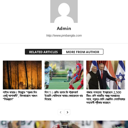
Admin
http://www.pmbangla.com
RELATED ARTICLES
MORE FROM AUTHOR
লাইভ ফায়ার। গিরোন্ডে “প্রথম দিন
লিগ 1। রেসিং ক্লাব ডি স্ট্রাসবার্গ
গাজায় গণহত্যা: ইস্রায়েলে 2,500
একটু আশাবাদী”, বিসকারোসে আগুন
ইয়োনি গোমিসকে আবার বেভারেনকে ধার
টিরও বেশি ভারতীয় অস্ত্র সরবরাহের
“নিয়ন্ত্রনে”
দিয়েছে
সাথে, নরেন্দ্র মোদি বেঞ্জামিন নেতানিয়াহুর
সহযোগী স্বীকার করেছেন