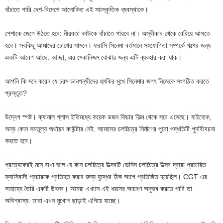
বাঁচাতে পারি দেশ-বিদেশে আলোকিত এই সাংস্কৃতিক ব্যবস্থাকে।
পেশাকে জেগে উঠতে হবে: নীরবতা কাউকে বাঁচাতে পারবে না। অস্বীকার থেকে বেরিয়ে আসতে
হবে। সবকিছু আমাদের চোখের সামনে। ফরাসি সিনেমা বর্তমানে সহযোগিতা সম্পর্কে গল্পের জন্য
একটি আবেগ আছে. আচ্ছা, এর মেকানিজম বোঝার জন্য এটি ব্যবহার করা যাক।
আপনি কি মনে করেন যে চরম ডানপন্থীদের হুমকির মুখে সিনেমার জগৎ নিজেকে সংগঠিত করতে
প্রস্তুত?
উদ্বেগ স্পষ্ট। ক্যানাল প্লাস ইতিমধ্যে কয়েক ডজন ফিচার ফিল্ম থেকে সরে এসেছে। যাইহোক,
অন্য কোন সমতুল্য অর্থায়ন কাউন্টার নেই. আমাদের চলচ্চিত্র নির্মাণের পুরো পদ্ধতিটি পুনর্বিবেচনা
করতে হবে।
প্রত্যেকেরই মনে রাখা ভাল যে কান চলচ্চিত্র উত্সবটি ভেনিস চলচ্চিত্র উত্সব দ্বারা প্রচারিত
ফ্যাসিবাদী প্রচারকে প্রতিহত করার জন্য যুদ্ধের ঠিক আগে প্রতিষ্ঠিত হয়েছিল। CGT এর
সাহায্যে তৈরি একটি উৎসব। আমরা এখানে এই ধরনের আচরণ অনুভব করতে পারি তা
অবিশ্বাস্য: তারা এখন মুখোশ ছাড়াই এগিয়ে যাচ্ছে।