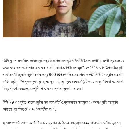
তিনি মুখের এক ছিল
কালো ব্যারন
ক্যানাল প্লাসের ফ্ল্যাগশিপ সিরিজের একটি। একটি চ্যানেল যে
এখন আর এর সাথে কাজ করতে চায় না। আনা মোগলিসের ভুল? ফরাসি সিনেমার উপর ভিনসেন্ট
বলোরের নিয়ন্ত্রণের নিন্দা করার জন্য 600 শিল্প পেশাদারদের সাথে একটি পিটিশনে স্বাক্ষর করা।
অভিনেত্রী, যিনি ক্লদ চ্যাব্রোল, বং জুন-হো, স্যামুয়েল বেনচেট্রিট এবং অড্রে দিওয়ানের সাথে
চিত্রগ্রহণ করেছেন, সম্পূর্ণরূপে তার অবস্থান গ্রহণ করেছেন।
e
যিনি 79-এর কুইর পামের জুরির সহ-সভাপতি
©ক্যানোইস সংস্করণে পেশার প্রতি আহ্বান
জানানো হয়
“জাগো”
এবং
“সংগঠিত হও”।
সুতরাং আপনি এখন ফরাসি সিনেমার প্রধান প্রাইভেট ফাইন্যান্সার দ্বারা কালো তালিকাভুক্ত।