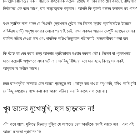
ভিনসেন্ট বোলোরের একটি পরিচিত রাজনৈতিক এজেন্ডা রয়েছে যা তিনি মোতায়েন করছেন, রাষ্ট্রপতি
নির্বাচনের এক বছর আগে, তার সাম্রাজ্যকে ধন্যবাদ। আপনি কি ব্যালট বাক্সের ফলাফল ভয় পান?
যখন ম্যাক্সিম সাদা বলেন যে সিএনসি (ন্যাশনাল সেন্টার ফর সিনেমা অ্যান্ড অ্যানিমেটেড ইমেজস –
এডিটরস নোট) অদৃশ্য হওয়ার কোনো প্রশ্নই নেই, তখন একজন আরএন ডেপুটি বলেছেন যে এর
তহবিল সরিয়ে দেওয়া হবে এবং পাবলিক অডিওভিজ্যুয়াল পরিষেবাটি বেসরকারীকরণ করা হবে।
কি ঘটছে তা বের করার জন্য আপনার প্রতিভাবান হওয়ার দরকার নেই। সিনেমা বা প্রকাশনার
মতো কয়েকটি অণুজগতে এসব ঘটে না। সবকিছু বিচ্ছিন্ন বলে মনে হচ্ছে কিন্তু সব একই
আক্রমণের অধীনে আসে।
চরম ডানপন্থীরা ক্ষমতায় এলে আমরা প্রস্তুত নই। আসুন ভয় পাওয়া বন্ধ করি, যদিও আমি বুঝি
যে কিছু কমরেডের পক্ষে কথা বলা আরও কঠিন। ভয় কি কাজে বাধা দেয় না।
খুব ডানের মুখোমুখি, হাল ছাড়বেন না!
এটা ধাপে ধাপে, যুক্তির বিরুদ্ধে যুক্তি যে আমাদের চরম ডানদিকে লড়াই করতে হবে। এবং এই
আমরা মানবতা প্রতিদিন কি.