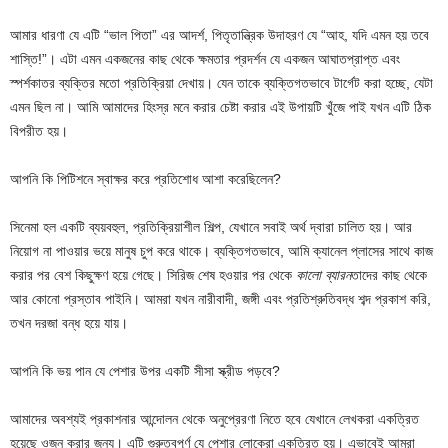
আমার ধারণা যে এটি “ভাল পিতা” এর আদর্শ, পিতৃতান্ত্রিক উদাহরণ যে “আহ, যদি এমন হয় তবে
শাস্তি!”। এটা এমন একজনের কাছ থেকে ক্ষমতার প্রদর্শন যে একজন আঘাতপ্রাপ্ত এবং
স্পর্শকাতর ব্যক্তির মতো প্রতিক্রিয়া দেখায়। যেন তাকে ব্যক্তিগতভাবে টার্গেট করা হচ্ছে, যেটা
এমন ছিল না। আমি আমাদের হিংস্র মনে করার চেষ্টা করার এই উপায়টি খুঁজে পাই যখন এটি ঠিক
বিপরীত হয়।
আপনি কি পিটিশনে স্বাক্ষর করে প্রতিশোধ আশা করেছিলেন?
সিনেমা হল একটি ব্যয়বহুল, প্রতিক্রিয়াশীল শিল্প, যেখানে সবাই অর্থ দ্বারা চালিত হয়। আর
নিয়োগ না পাওয়ার ভয়ে মানুষ চুপ করে থাকে। ব্যক্তিগতভাবে, আমি ক্যানেল প্লাসের সাথে কাজ
করার পর বেশ কিছুক্ষণ হয়ে গেছে। সিরিজ শেষ হওয়ার পর থেকে
কালো ব্যারন
তাদের কাছ থেকে
আর কোনো প্রস্তাব পাইনি। আমরা যখন নারীবাদী, জঙ্গী এবং প্রতিশ্রুতিবদ্ধ শব্দ প্রকাশ করি,
তখন দরজা বন্ধ হয়ে যায়।
আপনি কি ভয় পান যে পেশার উপর একটি সীসা স্ক্রীড পড়বে?
আমাদের অবশ্যই প্রকাশনার আন্দোলন থেকে অনুপ্রেরণা নিতে হবে যেখানে লেখকরা একত্রিত
হয়েছে ওজন করার জন্য। এটি গুরুত্বপূর্ণ যে পেশার লোকেরা একত্রিত হয়। এভাবেই আমরা