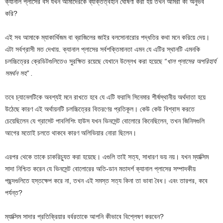
ক্যানাল প্লাসের বস যখন আমাদেরকে ব্যক্তিত্বহীন ঘোষণা করা হয় তখন আমরা কী অনুভব
করি?
এই সব আমাকে ম্যাকার্থিজম বা ব্রাজিলের জাইর বলসোনারোর পদ্ধতির কথা মনে করিয়ে দেয়।
এটা সর্বগ্রাসী মত দেখায়. ক্যানাল প্লাসের সর্বশক্তিমানতা এমন যে এটির স্থানটি এমনকি
চলচ্চিত্রের ক্রেডিটগুলিতেও সুরক্ষিত রয়েছে যেখানে উল্লেখ করা হয়েছে
“খাল প্লাসের অপরিহার্য
সমর্থন সহ” .
তবে চ্যানেলটিকে অবশ্যই মনে রাখতে হবে যে এটি ফরাসি সিনেমার শীর্ষস্থানীয় অর্থদাতা হয়ে
উঠেছে কারণ এই অর্থায়নটি চলচ্চিত্রের বিতরণের প্রতিকূল। কেউ কেউ বিশ্বাস করতে
চেয়েছিলেন যে গ্রাসেট পাবলিশিং হাউস যখন ভিনসেন্ট বোলোরে কিনেছিলেন, তখন জিনিসগুলি
আগের মতোই চলতে থাকবে কারণ অলিভিয়ার নোরা ছিলেন।
এরপর থেকে তাকে চাকরিচ্যুত করা হয়েছে। এগুলি তাই সত্য, সাধারণ ভয় নয়। যখন ম্যাক্সিম
সাদা নিশ্চিত করেন যে ভিনসেন্ট বোলোরের অতি-ডান মতাদর্শ ক্যানাল প্লাসের সম্পাদকীয়
পছন্দগুলিতে হস্তক্ষেপ করে না, তখন এই সমস্ত সত্য কিনা তা ভাবা বৈধ। এবং তারপর, কবে
পর্যন্ত?
ম্যাক্সিম সাদার প্রতিক্রিয়ার বর্বরতাকে আপনি কীভাবে বিশ্লেষণ করবেন?