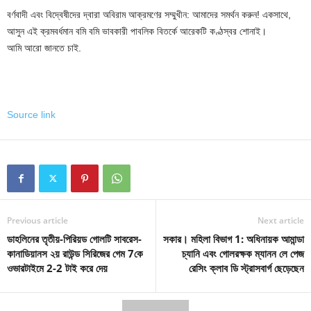
বর্ণবাদী এবং বিদ্বেষীদের দ্বারা অবিরাম আক্রমণের সম্মুখীন: আমাদের সমর্থন করুন! একসাথে,
আসুন এই ক্রমবর্ধমান বমি বমি ভাবকারী পাবলিক বিতর্কে আরেকটি কণ্ঠস্বর শোনাই।
আমি আরো জানতে চাই.
Source link
Previous article
Next article
ডাহলিনের তৃতীয়-পিরিয়ড গোলটি সাবরেস-
সকার। মহিলা বিভাগ 1: অধিনায়ক আমান্ডা
কানাডিয়ানস ২য় রাউন্ড সিরিজের গেম 7কে
চ্যানি এবং গোলরক্ষক ম্যানন লে পেজ
ওভারটাইমে 2-2 টাই করে দেয়
রেসিং ক্লাব ডি স্ট্রাসবার্গ ছেড়েছেন