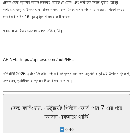
টেক্সাস স্টেট অ্যাটর্নি অফিস মঙ্গলবার বলেছে যে রেসিং এবং শারীরিক ক্ষতির তৃতীয়-ডিগ্রি
অপরাধের জন্য রাইসকে তার আসল সাজার অংশ হিসাবে এখন কারাগারে যাওয়ার আদেশ দেওয়া
হয়েছিল। রাইস 16 জুন মুক্তি পাওয়ার কথা রয়েছে।
প্রধানরা এ বিষয়ে মন্তব্য করতে রাজি হননি।
___
AP NFL: https://apnews.com/hub/NFL
কপিরাইট 2026 অ্যাসোসিয়েটেড প্রেস। সর্বস্বত্ব সংরক্ষিত অনুমতি ছাড়া এই উপাদান প্রকাশ,
সম্প্রচার, পুনর্লিখিত বা পুনরায় বিতরণ করা যাবে না।
কেড কানিংহাম: ডেট্রয়েট পিস্টন ফোর্স গেম 7 এর পরে
‘আমরা একসাথে থাকি’
0:40