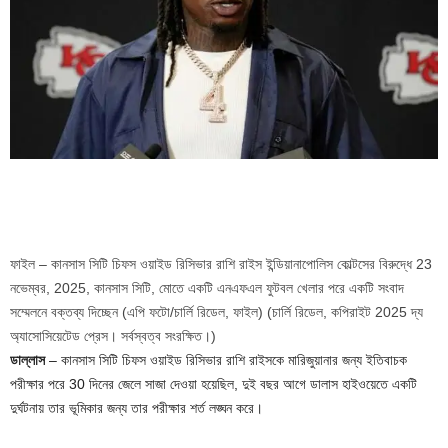
ফাইল – কানসাস সিটি চিফস ওয়াইড রিসিভার রাশি রাইস ইন্ডিয়ানাপোলিস কোল্টসের বিরুদ্ধে 23
নভেম্বর, 2025, কানসাস সিটি, মোতে একটি এনএফএল ফুটবল খেলার পরে একটি সংবাদ
সম্মেলনে বক্তব্য দিচ্ছেন (এপি ফটো/চার্লি রিডেল, ফাইল)
(চার্লি রিডেল, কপিরাইট 2025 দ্য
অ্যাসোসিয়েটেড প্রেস। সর্বস্বত্ব সংরক্ষিত।)
ডাল্লাস
– কানসাস সিটি চিফস ওয়াইড রিসিভার রাশি রাইসকে মারিজুয়ানার জন্য ইতিবাচক
পরীক্ষার পরে 30 দিনের জেলে সাজা দেওয়া হয়েছিল, দুই বছর আগে ডালাস হাইওয়েতে একটি
দুর্ঘটনায় তার ভূমিকার জন্য তার পরীক্ষার শর্ত লঙ্ঘন করে।