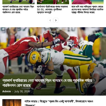
প্যাকার্স ক্যারিয়ারের নেতা আহমান গ্রিন
বার্সেলোনা স্ট্রাইকারের থাকার সম্ভাবনা
মাকে গুলি করে অভিযুক্ত প্রধান কোচের
বলেছেন যে তার প্রাথমিক পর্যায়ে
50-50, খেলোয়াড় পুনর্নবীকরণ
ছেলের জন্য আদালত বিলম্বিত মানসিক
পারকিনসন রোগ রয়েছে
প্রস্তাবে অসন্তুষ্ট
স্বাস্থ্য পরীক্ষায় বিলম্ব করেছে
প্যাকার্স ক্যারিয়ারের নেতা আহমান গ্রিন বলেছেন যে তার প্রাথমিক পর্যায়ে
পারকিনসন রোগ রয়েছে
Admin
-
July 30, 2026
লাইভ ফায়ার। গিরোন্ডে “প্রথম দিন একটু আশাবাদী”, বিসকারোসে আগুন
“নিয়ন্ত্রনে”