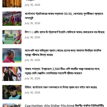
July 30, 2026
বার্সেলোনা স্ট্রাইকারের থাকার সম্ভাবনা 50-50, খেলোয়াড় পুনর্নবীকরণ প্রস্তাবে
অসন্তুষ্ট
July 30, 2026
লিগ 1। রেসিং ক্লাব ডি স্ট্রাসবার্গ ইয়োনি গোমিসকে আবার বেভারেনকে ধার দিয়েছে
July 30, 2026
মাকে গুলি করে অভিযুক্ত প্রধান কোচের ছেলের জন্য আদালত বিলম্বিত মানসিক
স্বাস্থ্য পরীক্ষায় বিলম্ব করেছে
July 30, 2026
গাজায় গণহত্যা: ইস্রায়েলে 2,500 টিরও বেশি ভারতীয় অস্ত্র সরবরাহের সাথে,
নরেন্দ্র মোদি বেঞ্জামিন নেতানিয়াহুর সহযোগী স্বীকার করেছেন
July 30, 2026
নিশ্চিত: বার্সেলোনা তরুণ সফলভাবে লা লিগার প্রথম দলে সাইন আপ করেছে
July 30, 2026
Cap-Haïtien: Alix Didier Fils-Aimé বিভাগীয় পাবলিক ইউনিভার্সিটির