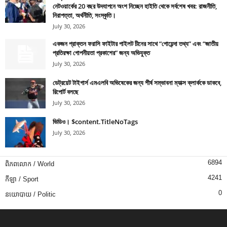
নেটওয়ার্কের 20 বছর উদযাপনে অংশ নিচ্ছেন হাইতি থেকে সর্বশেষ খবর: রাজনীতি,
নিরাপত্তা, অর্থনীতি, সংস্কৃতি।
July 30, 2026
একজন প্রাক্তন ফরাসি ফাইটার পাইলট চীনের সাথে “গোয়েন্দা তথ্য” এবং “জাতীয়
প্রতিরক্ষা গোপনীয়তা প্রকাশের” জন্য অভিযুক্ত
July 30, 2026
ডেট্রয়েট টাইগার্স এমএলবি অভিষেকের জন্য শীর্ষ সম্ভাবনা ম্যাক্স ক্লার্ককে ডাকবে,
রিপোর্ট বলছে
July 30, 2026
ভিডিও। $content.TitleNoTags
July 30, 2026
6894
ពិភពលោក / World
4241
កីឡា / Sport
0
នយោបាយ / Politic