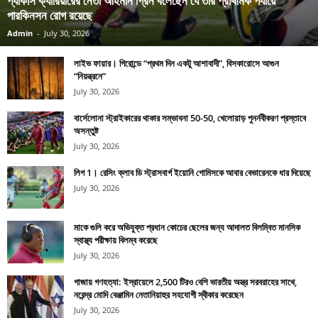
প্যাকার্স ক্যারিয়ারের নেতা আহমান গ্রিন বলেছেন যে তার প্রাথমিক পর্যায়ে
পারকিনসন রোগ রয়েছে
Admin
-
July 30, 2026
লাইভ ফায়ার। গিরোন্ডে “প্রথম দিন একটু আশাবাদী”, বিসকারোসে আগুন
“নিয়ন্ত্রনে”
July 30, 2026
বার্সেলোনা স্ট্রাইকারের থাকার সম্ভাবনা 50-50, খেলোয়াড় পুনর্নবীকরণ প্রস্তাবে
অসন্তুষ্ট
July 30, 2026
লিগ 1। রেসিং ক্লাব ডি স্ট্রাসবার্গ ইয়োনি গোমিসকে আবার বেভারেনকে ধার দিয়েছে
July 30, 2026
মাকে গুলি করে অভিযুক্ত প্রধান কোচের ছেলের জন্য আদালত বিলম্বিত মানসিক
স্বাস্থ্য পরীক্ষায় বিলম্ব করেছে
July 30, 2026
গাজায় গণহত্যা: ইস্রায়েলে 2,500 টিরও বেশি ভারতীয় অস্ত্র সরবরাহের সাথে,
নরেন্দ্র মোদি বেঞ্জামিন নেতানিয়াহুর সহযোগী স্বীকার করেছেন
July 30, 2026