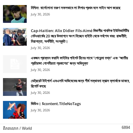
নিশ্চিত: বার্সেলোনা তরুণ সফলভাবে লা লিগার প্রথম দলে সাইন আপ করেছে
July 30, 2026
Cap-Haïtien: Alix Didier Fils-Aimé বিভাগীয় পাবলিক ইউনিভার্সিটির
নেটওয়ার্কের 20 বছর উদযাপনে অংশ নিচ্ছেন হাইতি থেকে সর্বশেষ খবর: রাজনীতি,
নিরাপত্তা, অর্থনীতি, সংস্কৃতি।
July 30, 2026
একজন প্রাক্তন ফরাসি ফাইটার পাইলট চীনের সাথে “গোয়েন্দা তথ্য” এবং “জাতীয়
প্রতিরক্ষা গোপনীয়তা প্রকাশের” জন্য অভিযুক্ত
July 30, 2026
ডেট্রয়েট টাইগার্স এমএলবি অভিষেকের জন্য শীর্ষ সম্ভাবনা ম্যাক্স ক্লার্ককে ডাকবে,
রিপোর্ট বলছে
July 30, 2026
ভিডিও। $content.TitleNoTags
July 30, 2026
6894
ពិភពលោក / World