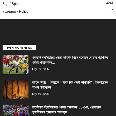
4241
កីឡា / Sport
0
នយោបាយ / Politic
EVEN MORE NEWS
প্যাকার্স ক্যারিয়ারের নেতা আহমান গ্রিন বলেছেন যে তার প্রাথমিক
পর্যায়ে পারকিনসন...
July 30, 2026
লাইভ ফায়ার। গিরোন্ডে “প্রথম দিন একটু আশাবাদী”, বিসকারোসে
আগুন “নিয়ন্ত্রনে”
July 30, 2026
বার্সেলোনা স্ট্রাইকারের থাকার সম্ভাবনা 50-50, খেলোয়াড়
পুনর্নবীকরণ প্রস্তাবে অসন্তুষ্ট