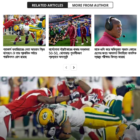
RELATED ARTICLES
MORE FROM AUTHOR
প্যাকার্স ক্যারিয়ারের নেতা আহমান গ্রিন
বার্সেলোনা স্ট্রাইকারের থাকার সম্ভাবনা
মাকে গুলি করে অভিযুক্ত প্রধান কোচের
বলেছেন যে তার প্রাথমিক পর্যায়ে
50-50, খেলোয়াড় পুনর্নবীকরণ
ছেলের জন্য আদালত বিলম্বিত মানসিক
পারকিনসন রোগ রয়েছে
প্রস্তাবে অসন্তুষ্ট
স্বাস্থ্য পরীক্ষায় বিলম্ব করেছে