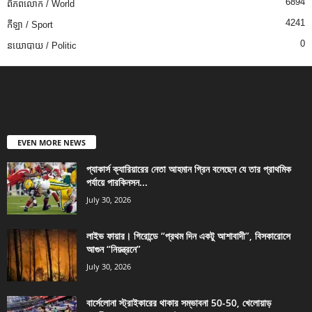
6894
ពិភពលោក / World
4241
កីឡា / Sport
0
នយោបាយ / Politic
EVEN MORE NEWS
প্যাকার্স ক্যারিয়ারের নেতা আহমান গ্রিন বলেছেন যে তার প্রাথমিক
পর্যায়ে পারকিনসন...
July 30, 2026
লাইভ ফায়ার। গিরোন্ডে “প্রথম দিন একটু আশাবাদী”, বিসকারোসে
আগুন “নিয়ন্ত্রনে”
July 30, 2026
বার্সেলোনা স্ট্রাইকারের থাকার সম্ভাবনা 50-50, খেলোয়াড়