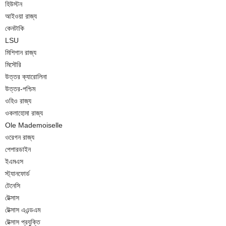
হিউস্টন
আইওয়া রাজ্য
কেনটাকি
LSU
মিশিগান রাজ্য
মিসৌরি
উত্তর ক্যারোলিনা
উত্তর-পশ্চিম
ওহিও রাজ্য
ওকলাহোমা রাজ্য
Ole Mademoiselle
ওরেগন রাজ্য
পেপারডাইন
ইএমএস
স্ট্যানফোর্ড
টেনেসি
টেক্সাস
টেক্সাস এএন্ডএম
টেক্সাস প্রযুক্তি