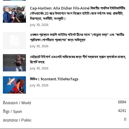
Cap-Haïtien: Alix Didier Fils-Aimé বিভাগীয় পাবলিক ইউনিভার্সিটির
নেটওয়ার্কের 20 বছর উদযাপনে অংশ নিচ্ছেন হাইতি থেকে সর্বশেষ খবর: রাজনীতি,
নিরাপত্তা, অর্থনীতি, সংস্কৃতি।
July 30, 2026
একজন প্রাক্তন ফরাসি ফাইটার পাইলট চীনের সাথে “গোয়েন্দা তথ্য” এবং “জাতীয়
প্রতিরক্ষা গোপনীয়তা প্রকাশের” জন্য অভিযুক্ত
July 30, 2026
ডেট্রয়েট টাইগার্স এমএলবি অভিষেকের জন্য শীর্ষ সম্ভাবনা ম্যাক্স ক্লার্ককে ডাকবে,
রিপোর্ট বলছে
July 30, 2026
ভিডিও। $content.TitleNoTags
July 30, 2026
6894
ពិភពលោក / World
4241
កីឡា / Sport
0
នយោបាយ / Politic