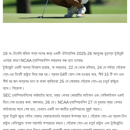
18 নং টেনেসি মহিলা গল্ফ দলের জন্য একটি ঐতিহাসিক 2025-26 মরসুমের চূড়ান্ত টুর্নামেন্ট
এসেছে কারণ NCAA চ্যাম্পিয়নশিপ শুক্রবার শুরু হতে চলেছে৷
টুর্নামেন্টে একটি অনন্য বিন্যাস রয়েছে, যা শুক্রবার, 22 মে থেকে রবিবার, 24 মে পর্যন্ত স্ট্রোক
প্লে-এর তিনটি রাউন্ড দিয়ে শুরু হয়। প্রথম 54টি হোল শেষ হওয়ার পরে, শীর্ষ 15 টি দল এবং
শীর্ষ নয় জন অগ্রসর দলে না থাকা ব্যক্তিরা 25 মে সোমবার স্ট্রোক প্লে-এর চতুর্থ রাউন্ডে
যাবে। শিরোপা।
SEC চ্যাম্পিয়নশিপের ফর্ম্যাটের মতো, ম্যাচ খেলার কোয়ার্টার ফাইনাল এবং সেমিফাইনাল একই
দিনে শেষ হওয়ার কথা: মঙ্গলবার, 26 মে। NCAA চ্যাম্পিয়নশিপ 27 মে বুধবার ম্যাচ খেলার
ফাইনালের সাথে শেষ হবে, যেখানে একটি দল জাতীয় চ্যাম্পিয়নের মুকুট পরবে।
পুরো ইভেন্ট জুড়ে লাইভ স্কোর স্কোরবোর্ডের মাধ্যমে উপলব্ধ হবে। স্ট্রোক প্লে-এর প্রথম তিন
রাউন্ড বেবিগ্রান্ড গলফ সরাসরি সম্প্রচার করবে। স্ট্রোক প্লে-এর চতুর্থ রাউন্ড এবং টুর্নামেন্টের
পুরো ম্যাচ খেলার অংশ নিচের সময়সূচী অনুযায়ী গল্ফ চ্যানেলে সরাসরি সম্প্রচার করা হবে: