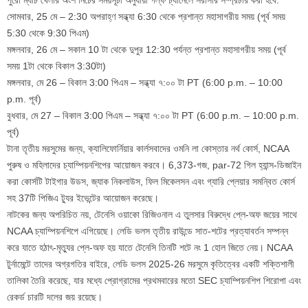
সোমবার, 25 মে – 2:30 অপরাহ্ণ সন্ধ্যা 6:30 থেকে প্রশান্ত মহাসাগরীয় সময় (পূর্ব সময়
5:30 থেকে 9:30 পিএম)
মঙ্গলবার, 26 মে – সকাল 10 টা থেকে দুপুর 12:30 পর্যন্ত প্রশান্ত মহাসাগরীয় সময় (পূর্ব
সময় 1টা থেকে বিকাল 3:30টা)
মঙ্গলবার, মে 26 – বিকাল 3:00 পিএম – সন্ধ্যা ৭:০০ টা PT (6:00 p.m. – 10:00
p.m. পূর্ব)
বুধবার, মে 27 – বিকাল 3:00 পিএম – সন্ধ্যা ৭:০০ টা PT (6:00 p.m. – 10:00 p.m.
পূর্ব)
টানা তৃতীয় মরসুমের জন্য, ক্যালিফোর্নিয়ার কার্লসবাদের ওমনি লা কোস্তার নর্থ কোর্স, NCAA
পুরুষ ও মহিলাদের চ্যাম্পিয়নশিপের আয়োজন করবে। 6,373-গজ, par-72 গিল হ্যান্স-ডিজাইন
করা কোর্সটি টাইগার উডস, জ্যাক নিকলাউস, ফিল মিকেলসন এবং গ্যারি প্লেয়ার সমন্বিত কোর্স
সহ 37টি পিজিএ ট্যুর ইভেন্টের আয়োজন করেছে।
নাটকের জন্য অপরিচিত নয়, টেনেসি ওয়াকো রিজিওনাল এ তুলসার বিরুদ্ধে প্লে-অফ জয়ের সাথে
NCAA চ্যাম্পিয়নশিপে এগিয়েছে। লেডি ভলস তৃতীয় রাউন্ডে সাত-শটের প্রত্যাবর্তন সম্পন্ন
করে যাতে হঠাৎ-মৃত্যুর প্লে-অফ হয় যাতে টেনেসি তিনটি শটে নং 1 হোল জিতে নেয়। NCAA
টুর্নামেন্টে তাদের অগ্রগতির বাইরে, লেডি ভলস 2025-26 মরসুমে কৃতিত্বের একটি শক্তিশালী
তালিকা তৈরি করেছে, যার মধ্যে প্রোগ্রামের প্রথমবারের মতো SEC চ্যাম্পিয়নশিপ শিরোপা এবং
রেকর্ড চারটি দলের জয় রয়েছে।