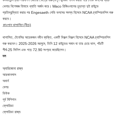
খেলার বিশেষজ্ঞ হিসাবে খ্যাতি অর্জন করে। Waco রিজিওনালের চূড়ান্ত দুই রাউন্ডে
প্রতিদ্বন্দ্বিতা করার পর Engesaeth লেডি ভলসের সদস্য হিসেবে NCAA চ্যাম্পিয়নশিপ শুরু
করবে।
কাওপান থাপাসিত
(নীচে)
থাপাসিত, টেনেসির আরেকজন নবীন ব্যক্তি, একটি বিকল্প বিকল্প হিসেবে NCAA চ্যাম্পিয়নশিপ
শুরু করবেন। 2025-2026 মরসুমে, তিনি 12 রাউন্ডের সমান বা তার চেয়ে ভাল, পাঁচটি
শীর্ষ-25 ফিনিশ এবং গড়ে 72.90 সংগ্রহ করেছিলেন।
দল
অ্যারিজোনা রাজ্য
আরকানসাস
অবার্ন
বেলর
ডিউক
পূর্ব মিশিগান
ফ্লোরিডা
ফ্লোরিডা রাজ্য