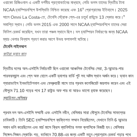
ওয়াকো রিজিওনাল এ একটি দর্শনীয় প্রত্যাবর্তনের মাধ্যমে, লেডি ভলস তাদের দ্বিতীয় টানা
ম
NCAA চ্যাম্পিয়নশিপে উপস্থিতি নিশ্চিত করেছে এবং 16
প্রোগ্রামের ইতিহাসে। 2025
ম
সালে Omni La Costa-তে, টেনেসি স্ট্রোক প্লে-এর চতুর্থ রাউন্ডে 13 স্কোর করে।
সমাপ্তি স্থান। লেডি ভলস 2015 এবং 2000 সালে NCAA চ্যাম্পিয়নশিপে তাদের সেরা
ফিনিশ রেকর্ড করেছিল, যখন তারা পঞ্চম স্থানে ছিল। দল চ্যাম্পিয়ন নির্ধারণের জন্য NCAA
ম্যাচ খেলার বিন্যাস গ্রহণ করার আগে উভয় ফলাফলই ঘটেছে।
টেনেসি লাইনআপ
কাইরা ভ্যান কান
দ্বিতীয় দলের অল-এসইসি নির্বাচনটি ছিল ওয়াকো আঞ্চলিক টেনেসির সেরা, 3-আন্ডার-পার
পারফরম্যান্স এবং প্লে অফ হোলে একটি ড্যাগার বার্ডি পুট সহ অষ্টম স্থান অর্জন করে। ভ্যান কান
প্যারাডাইস ইনভাইটেশনাল এবং ফেব্রুয়ারী মাসে তার প্রথম কলেজিয়েট জয়লাভ করেন এবং এই
মৌসুমে 71.10 গড়ের পথে 17 রাউন্ড অফ পার বা আরও ভালো র‍্যাক করেছেন।
ম্যাডিসন মেসিমার
প্রথম দল অল-এসইসি সম্মানী এবং এসইসি নবীন, মেসিমার সারা মৌসুমে টেনেসির সাফল্যের
চাবিকাঠি। তিনি SEC চ্যাম্পিয়নশিপে ব্যক্তিগত সম্মান নিয়েছিলেন, যেখানে তিনি 6 আন্ডার
সমান গুলি করেছিলেন এবং মার্চ মাসে ক্রিস ব্যানিস্টার গলফ ক্লাসিকে বিজয়ী হন। মেসিমার
সিঙ্গেল-সিজন স্কোরিং গড়, বর্তমানে 70.88-এর জন্য একটি নতুন প্রোগ্রাম রেকর্ড গড়ার পথে