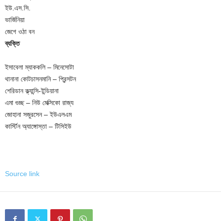
ইউ.এস.সি.
ভার্জিনিয়া
জেগে ওঠা বন
ব্যক্তি
ইসাবেলা ম্যাককলি – মিনেসোটা
থানানা কোটচাসনমানি – প্রিন্সটন
শেরিডান ক্ল্যান্সি-ইন্ডিয়ানা
এমা গুচ্ছ – নিউ মেক্সিকো রাজ্য
জোহানা সজুরসেন – ইউএলএম
কার্স্টিন অ্যাঙ্গোস্তা – টিসিইউ
Source link