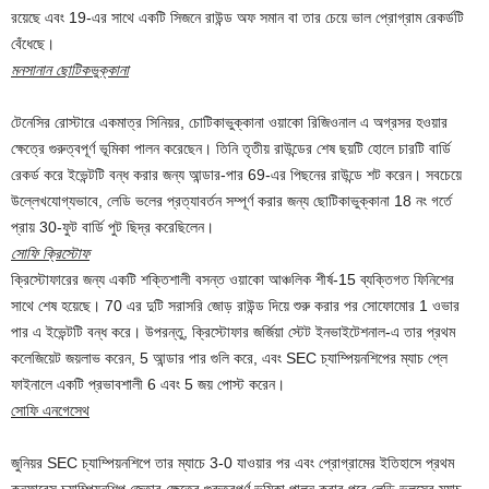
রয়েছে এবং 19-এর সাথে একটি সিজনে রাউন্ড অফ সমান বা তার চেয়ে ভাল প্রোগ্রাম রেকর্ডটি
বেঁধেছে।
মনসানান ছোটিকভুক্কানা
টেনেসির রোস্টারে একমাত্র সিনিয়র, চোটিকাভুক্কানা ওয়াকো রিজিওনাল এ অগ্রসর হওয়ার
ক্ষেত্রে গুরুত্বপূর্ণ ভূমিকা পালন করেছেন। তিনি তৃতীয় রাউন্ডের শেষ ছয়টি হোলে চারটি বার্ডি
রেকর্ড করে ইভেন্টটি বন্ধ করার জন্য আন্ডার-পার 69-এর পিছনের রাউন্ডে শট করেন। সবচেয়ে
উল্লেখযোগ্যভাবে, লেডি ভলের প্রত্যাবর্তন সম্পূর্ণ করার জন্য ছোটিকাভুক্কানা 18 নং গর্তে
প্রায় 30-ফুট বার্ডি পুট ছিদ্র করেছিলেন।
সোফি ক্রিস্টোফ
ক্রিস্টোফারের জন্য একটি শক্তিশালী বসন্ত ওয়াকো আঞ্চলিক শীর্ষ-15 ব্যক্তিগত ফিনিশের
সাথে শেষ হয়েছে। 70 এর দুটি সরাসরি জোড় রাউন্ড দিয়ে শুরু করার পর সোফোমোর 1 ওভার
পার এ ইভেন্টটি বন্ধ করে। উপরন্তু, ক্রিস্টোফার জর্জিয়া স্টেট ইনভাইটেশনাল-এ তার প্রথম
কলেজিয়েট জয়লাভ করেন, 5 আন্ডার পার গুলি করে, এবং SEC চ্যাম্পিয়নশিপের ম্যাচ প্লে
ফাইনালে একটি প্রভাবশালী 6 এবং 5 জয় পোস্ট করেন।
সোফি এনগেসেথ
জুনিয়র SEC চ্যাম্পিয়নশিপে তার ম্যাচে 3-0 যাওয়ার পর এবং প্রোগ্রামের ইতিহাসে প্রথম
কনফারেন্স চ্যাম্পিয়নশিপ জেতার ক্ষেত্রে গুরুত্বপূর্ণ ভূমিকা পালন করার পরে লেডি ভলসের ম্যাচ