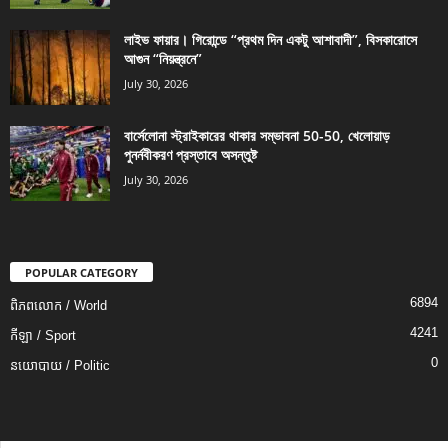
লাইভ ফায়ার। গিরোন্ডে “প্রথম দিন একটু আশাবাদী”, বিসকারোসে
আগুন “নিয়ন্ত্রনে”
July 30, 2026
বার্সেলোনা স্ট্রাইকারের থাকার সম্ভাবনা 50-50, খেলোয়াড়
পুনর্নবীকরণ প্রস্তাবে অসন্তুষ্ট
July 30, 2026
POPULAR CATEGORY
6894
ពិភពលោក / World
4241
កីឡា / Sport
0
នយោបាយ / Politic