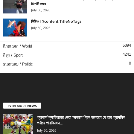
রিপোর্ট বলছে
July 30, 2026
ভিডিও। $content.TitleNoTags
July 30, 2026
6894
ពិភពលោក / World
4241
កីឡា / Sport
0
នយោបាយ / Politic
EVEN MORE NEWS
প্যাকার্স ক্যারিয়ারের নেতা আহমান গ্রিন বলেছেন যে তার প্রাথমিক
পর্যায়ে পারকিনসন...
July 30, 2026