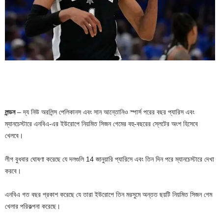
লন্ডন
– দ্য নিউ অরলিন্স পেলিকানস এবং সান আন্তোনিও স্পার্স পরের বছর প্যারিস এবং
ম্যানচেস্টারে এনবিএ-এর ইউরোপে নিয়মিত সিজন গেমের বহু-বছরের স্লেটের অংশ হিসেবে
খেলবে।
লীগ বুধবার ঘোষণা করেছে যে দলগুলি 14 জানুয়ারি প্যারিসে এবং তিন দিন পরে ম্যানচেস্টারে দেখা
করবে।
এনবিএ গত বছর প্রকাশ করেছে যে তারা ইউরোপে তিন মরসুমে অন্তত ছয়টি নিয়মিত সিজন গেম
খেলার পরিকল্পনা করেছে।