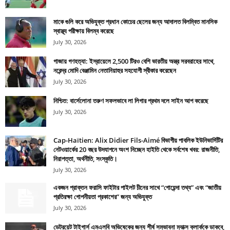
মাকে গুলি করে অভিযুক্ত প্রধান কোচের ছেলের জন্য আদালত বিলম্বিত মানসিক
স্বাস্থ্য পরীক্ষায় বিলম্ব করেছে
July 30, 2026
গাজায় গণহত্যা: ইস্রায়েলে 2,500 টিরও বেশি ভারতীয় অস্ত্র সরবরাহের সাথে,
নরেন্দ্র মোদি বেঞ্জামিন নেতানিয়াহুর সহযোগী স্বীকার করেছেন
July 30, 2026
নিশ্চিত: বার্সেলোনা তরুণ সফলভাবে লা লিগার প্রথম দলে সাইন আপ করেছে
July 30, 2026
Cap-Haïtien: Alix Didier Fils-Aimé বিভাগীয় পাবলিক ইউনিভার্সিটির
নেটওয়ার্কের 20 বছর উদযাপনে অংশ নিচ্ছেন হাইতি থেকে সর্বশেষ খবর: রাজনীতি,
নিরাপত্তা, অর্থনীতি, সংস্কৃতি।
July 30, 2026
একজন প্রাক্তন ফরাসি ফাইটার পাইলট চীনের সাথে “গোয়েন্দা তথ্য” এবং “জাতীয়
প্রতিরক্ষা গোপনীয়তা প্রকাশের” জন্য অভিযুক্ত
July 30, 2026
ডেট্রয়েট টাইগার্স এমএলবি অভিষেকের জন্য শীর্ষ সম্ভাবনা ম্যাক্স ক্লার্ককে ডাকবে,