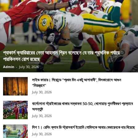
প্যাকার্স ক্যারিয়ারের নেতা আহমান গ্রিন বলেছেন যে তার প্রাথমিক পর্যায়ে
পারকিনসন রোগ রয়েছে
Admin
-
July 30, 2026
লাইভ ফায়ার। গিরোন্ডে “প্রথম দিন একটু আশাবাদী”, বিসকারোসে আগুন
“নিয়ন্ত্রনে”
July 30, 2026
বার্সেলোনা স্ট্রাইকারের থাকার সম্ভাবনা 50-50, খেলোয়াড় পুনর্নবীকরণ প্রস্তাবে
অসন্তুষ্ট
July 30, 2026
লিগ 1। রেসিং ক্লাব ডি স্ট্রাসবার্গ ইয়োনি গোমিসকে আবার বেভারেনকে ধার দিয়েছে
July 30, 2026