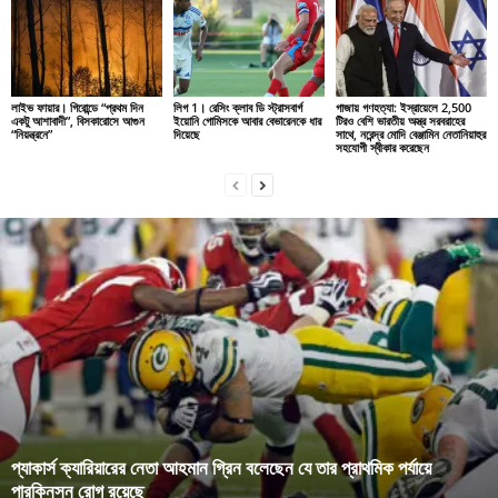
লাইভ ফায়ার। গিরোন্ডে “প্রথম দিন
লিগ 1। রেসিং ক্লাব ডি স্ট্রাসবার্গ
গাজায় গণহত্যা: ইস্রায়েলে 2,500
একটু আশাবাদী”, বিসকারোসে আগুন
ইয়োনি গোমিসকে আবার বেভারেনকে ধার
টিরও বেশি ভারতীয় অস্ত্র সরবরাহের
“নিয়ন্ত্রনে”
দিয়েছে
সাথে, নরেন্দ্র মোদি বেঞ্জামিন নেতানিয়াহুর
সহযোগী স্বীকার করেছেন
প্যাকার্স ক্যারিয়ারের নেতা আহমান গ্রিন বলেছেন যে তার প্রাথমিক পর্যায়ে
পারকিনসন রোগ রয়েছে