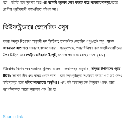
হবে। ঘাটতি হলে ব্যবসায় আয়
এর সরাসরি প্রভাব ভোগ করতে পারে
সরবরাহ সমস্যা
যেহেতু
রোগীরা প্রতিযোগী পণ্যগুলিতে পরিণত হয়।
ভিউফাইন্ডারে জেনেরিক ওষুধ
দ্বারা উদ্ধৃত বিশ্লেষণ অনুযায়ী
দ্য ট্রিবিউন,
তথাকথিত জেনেরিক ওষুধ
ছোট অণু
»
প্রথম
আক্রান্ত হতে পারে
সরবরাহ ব্যাহত দ্বারা। প্রকৃতপক্ষে, প্যারাসিটামল এবং অ্যান্টিবায়োটিকের
উপর ভিত্তি করে
পেট্রোকেমিক্যাল ইনপুট,
তেল ও গ্যাস সরবরাহের সাথে যুক্ত।
ইউরোপও বিশেষ করে অভাবের ঝুঁকিতে রয়েছে। সংবাদপত্র অনুসারে,
সক্রিয় উপাদানের প্রায়
80%
সরাসরি চীন এবং ভারত থেকে আসা। তবে মধ্যপ্রাচ্যের সংঘাতের কারণে এই দুটি দেশও
ক্ষতিগ্রস্ত হচ্ছে
শক্তি সরবরাহের অসুবিধা।
এবং যদি অন্যান্য রুট বিদ্যমান থাকে, তারা
প্রাথমিকভাবে আরো ব্যয়বহুল এবং ধীর হয়।
Source link