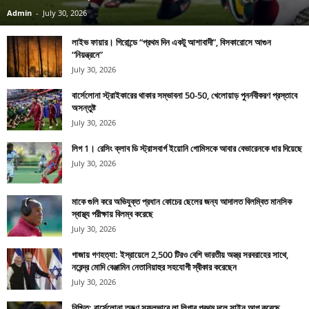
Admin
-
July 30, 2026
লাইভ ফায়ার। গিরোন্ডে “প্রথম দিন একটু আশাবাদী”, বিসকারোসে আগুন
“নিয়ন্ত্রনে”
July 30, 2026
বার্সেলোনা স্ট্রাইকারের থাকার সম্ভাবনা 50-50, খেলোয়াড় পুনর্নবীকরণ প্রস্তাবে
অসন্তুষ্ট
July 30, 2026
লিগ 1। রেসিং ক্লাব ডি স্ট্রাসবার্গ ইয়োনি গোমিসকে আবার বেভারেনকে ধার দিয়েছে
July 30, 2026
মাকে গুলি করে অভিযুক্ত প্রধান কোচের ছেলের জন্য আদালত বিলম্বিত মানসিক
স্বাস্থ্য পরীক্ষায় বিলম্ব করেছে
July 30, 2026
গাজায় গণহত্যা: ইস্রায়েলে 2,500 টিরও বেশি ভারতীয় অস্ত্র সরবরাহের সাথে,
নরেন্দ্র মোদি বেঞ্জামিন নেতানিয়াহুর সহযোগী স্বীকার করেছেন
July 30, 2026
নিশ্চিত: বার্সেলোনা তরুণ সফলভাবে লা লিগার প্রথম দলে সাইন আপ করেছে