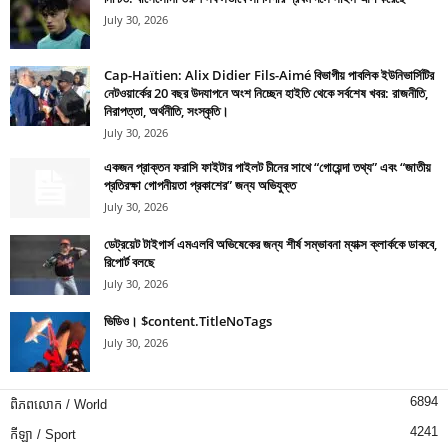
July 30, 2026
Cap-Haïtien: Alix Didier Fils-Aimé বিভাগীয় পাবলিক ইউনিভার্সিটির
নেটওয়ার্কের 20 বছর উদযাপনে অংশ নিচ্ছেন হাইতি থেকে সর্বশেষ খবর: রাজনীতি,
নিরাপত্তা, অর্থনীতি, সংস্কৃতি।
July 30, 2026
একজন প্রাক্তন ফরাসি ফাইটার পাইলট চীনের সাথে “গোয়েন্দা তথ্য” এবং “জাতীয়
প্রতিরক্ষা গোপনীয়তা প্রকাশের” জন্য অভিযুক্ত
July 30, 2026
ডেট্রয়েট টাইগার্স এমএলবি অভিষেকের জন্য শীর্ষ সম্ভাবনা ম্যাক্স ক্লার্ককে ডাকবে,
রিপোর্ট বলছে
July 30, 2026
ভিডিও। $content.TitleNoTags
July 30, 2026
6894
ពិភពលោក / World
4241
កីឡា / Sport