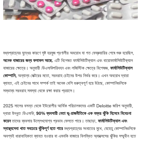
মধ্যপ্রাচ্যের যুদ্ধের কারণে সৃষ্ট হরমুজ প্রণালীর অবরোধ যা গত ফেব্রুয়ারির শেষে শুরু হয়েছিল,
অনেক বাজারের জন্য ফলাফল আছে.
এটি বিশেষত ফার্মাসিউটিক্যাল এবং বায়োফার্মাসিউটিক্যাল
বাজারের ক্ষেত্রে। অনুযায়ী
ডিএসভি
পরিবহন এবং লজিস্টিক ক্ষেত্রে বিশেষজ্ঞ,
ফার্মাসিউটিক্যাল
কোম্পানি,
অন্যান্য সেক্টরের মতো, সরবরাহ চেইনের উপর নির্ভর করে। এখন অবরোধ দ্বারা
ব্যাহত, এই চেইনের সাথে সম্পর্ক তাই অনেক বেশি গুরুত্বপূর্ণ হয়ে উঠছে, কোম্পানিগুলিকে
সম্ভাব্য সরবরাহ সমস্যা থেকে রক্ষা করার প্রয়াসে।
2025 সালের বসন্ত থেকে ইউরোপীয় আর্থিক পরিচালকদের একটি Deloitte জরিপ অনুযায়ী,
দ্বারা উদ্ধৃত
ডিএসভি
,
90% ব্যবসায়ী নেতা ভূ-রাজনীতিকে এক নম্বর ঝুঁকি হিসেবে বিবেচনা
করেন
তাদের ব্যবসায় উল্লেখযোগ্য প্রভাব ফেলতে পারে। তাছাড়া,
ফার্মাসিউটিক্যাল এবং
স্বাস্থ্যসেবা খাত সবচেয়ে ঝুঁকিপূর্ণ হতে পারে
মধ্যপ্রাচ্যের সংঘাতের মুখে, যেহেতু কোম্পানিগুলিকে
অবশ্যই ধারাবাহিকতা ব্যাহত হওয়ার বা এমনকি বাজারে বিলম্বিত অ্যাক্সেসের ঝুঁকির সম্মুখীন হতে