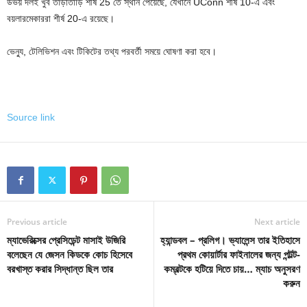
উভয় দলই খুব তাড়াতাড়ি শীর্ষ 25 তে স্থান পেয়েছে, যেখানে UConn শীর্ষ 10-এ এবং
বয়লারমেকাররা শীর্ষ 20-এ রয়েছে।
ভেন্যু, টেলিভিশন এবং টিকিটের তথ্য পরবর্তী সময়ে ঘোষণা করা হবে।
Source link
Previous article
Next article
ম্যাভেরিক্সের প্রেসিডেন্ট মাসাই উজিরি
হ্যান্ডবল – প্রলিগ। ভ্যালেন্স তার ইতিহাসে
বলেছেন যে জেসন কিডকে কোচ হিসেবে
প্রথম কোয়ার্টার ফাইনালের জন্য পন্টল্ট-
বরখাস্ত করার সিদ্ধান্ত ছিল তার
কম্বল্টকে হটিয়ে দিতে চায়… ম্যাচ অনুসরণ
করুন