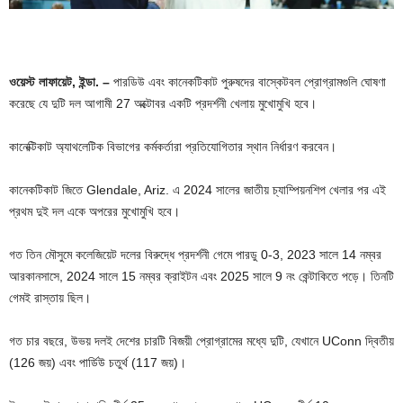
ওয়েস্ট লাফায়েট, ইন্ডা. –
পারডিউ এবং কানেকটিকাট পুরুষদের বাস্কেটবল প্রোগ্রামগুলি ঘোষণা
করেছে যে দুটি দল আগামী 27 অক্টোবর একটি প্রদর্শনী খেলায় মুখোমুখি হবে।
কানেক্টিকাট অ্যাথলেটিক বিভাগের কর্মকর্তারা প্রতিযোগিতার স্থান নির্ধারণ করবেন।
কানেকটিকাট জিতে Glendale, Ariz. এ 2024 সালের জাতীয় চ্যাম্পিয়নশিপ খেলার পর এই
প্রথম দুই দল একে অপরের মুখোমুখি হবে।
গত তিন মৌসুমে কলেজিয়েট দলের বিরুদ্ধে প্রদর্শনী গেমে পারডু 0-3, 2023 সালে 14 নম্বর
আরকানসাসে, 2024 সালে 15 নম্বর ক্রাইটন এবং 2025 সালে 9 নং কেন্টাকিতে পড়ে। তিনটি
গেমই রাস্তায় ছিল।
গত চার বছরে, উভয় দলই দেশের চারটি বিজয়ী প্রোগ্রামের মধ্যে দুটি, যেখানে UConn দ্বিতীয়
(126 জয়) এবং পার্ডিউ চতুর্থ (117 জয়)।