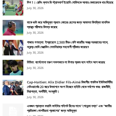
লিগ 1। রেসিং ক্লাব ডি স্ট্রাসবার্গ ইয়োনি গোমিসকে আবার বেভারেনকে ধার দিয়েছে
July 30, 2026
মাকে গুলি করে অভিযুক্ত প্রধান কোচের ছেলের জন্য আদালত বিলম্বিত মানসিক
স্বাস্থ্য পরীক্ষায় বিলম্ব করেছে
July 30, 2026
গাজায় গণহত্যা: ইস্রায়েলে 2,500 টিরও বেশি ভারতীয় অস্ত্র সরবরাহের সাথে,
নরেন্দ্র মোদি বেঞ্জামিন নেতানিয়াহুর সহযোগী স্বীকার করেছেন
July 30, 2026
নিশ্চিত: বার্সেলোনা তরুণ সফলভাবে লা লিগার প্রথম দলে সাইন আপ করেছে
July 30, 2026
Cap-Haïtien: Alix Didier Fils-Aimé বিভাগীয় পাবলিক ইউনিভার্সিটির
নেটওয়ার্কের 20 বছর উদযাপনে অংশ নিচ্ছেন হাইতি থেকে সর্বশেষ খবর: রাজনীতি,
নিরাপত্তা, অর্থনীতি, সংস্কৃতি।
July 30, 2026
একজন প্রাক্তন ফরাসি ফাইটার পাইলট চীনের সাথে “গোয়েন্দা তথ্য” এবং “জাতীয়
প্রতিরক্ষা গোপনীয়তা প্রকাশের” জন্য অভিযুক্ত