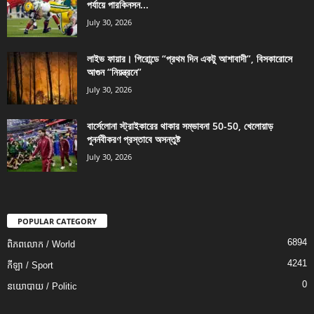
পর্যায়ে পারকিনসন...
July 30, 2026
লাইভ ফায়ার। গিরোন্ডে “প্রথম দিন একটু আশাবাদী”, বিসকারোসে
আগুন “নিয়ন্ত্রনে”
July 30, 2026
বার্সেলোনা স্ট্রাইকারের থাকার সম্ভাবনা 50-50, খেলোয়াড়
পুনর্নবীকরণ প্রস্তাবে অসন্তুষ্ট
July 30, 2026
POPULAR CATEGORY
6894
ពិភពលោក / World
4241
កីឡា / Sport
0
នយោបាយ / Politic