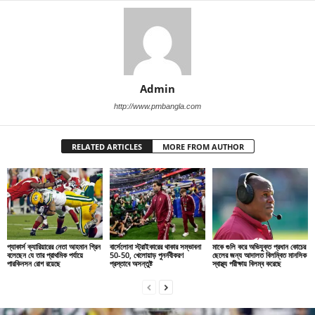
Admin
http://www.pmbangla.com
RELATED ARTICLES
MORE FROM AUTHOR
প্যাকার্স ক্যারিয়ারের নেতা আহমান গ্রিন
বার্সেলোনা স্ট্রাইকারের থাকার সম্ভাবনা
মাকে গুলি করে অভিযুক্ত প্রধান কোচের
বলেছেন যে তার প্রাথমিক পর্যায়ে
50-50, খেলোয়াড় পুনর্নবীকরণ
ছেলের জন্য আদালত বিলম্বিত মানসিক
পারকিনসন রোগ রয়েছে
প্রস্তাবে অসন্তুষ্ট
স্বাস্থ্য পরীক্ষায় বিলম্ব করেছে