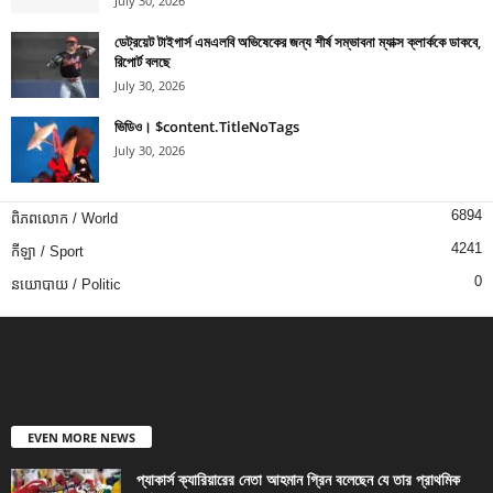
July 30, 2026
ডেট্রয়েট টাইগার্স এমএলবি অভিষেকের জন্য শীর্ষ সম্ভাবনা ম্যাক্স ক্লার্ককে ডাকবে,
রিপোর্ট বলছে
July 30, 2026
ভিডিও। $content.TitleNoTags
July 30, 2026
6894
ពិភពលោក / World
4241
កីឡា / Sport
0
នយោបាយ / Politic
EVEN MORE NEWS
প্যাকার্স ক্যারিয়ারের নেতা আহমান গ্রিন বলেছেন যে তার প্রাথমিক