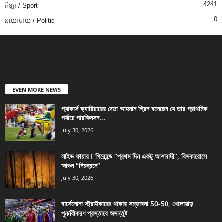
4241
កីឡា / Sport
0
នយោបាយ / Politic
EVEN MORE NEWS
প্যাকার্স ক্যারিয়ারের নেতা আহমান গ্রিন বলেছেন যে তার প্রাথমিক
পর্যায়ে পারকিনসন...
July 30, 2026
লাইভ ফায়ার। গিরোন্ডে “প্রথম দিন একটু আশাবাদী”, বিসকারোসে
আগুন “নিয়ন্ত্রনে”
July 30, 2026
বার্সেলোনা স্ট্রাইকারের থাকার সম্ভাবনা 50-50, খেলোয়াড়
পুনর্নবীকরণ প্রস্তাবে অসন্তুষ্ট