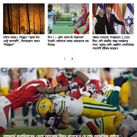
লাইভ ফায়ার। গিরোন্ডে “প্রথম দিন
লিগ 1। রেসিং ক্লাব ডি স্ট্রাসবার্গ
গাজায় গণহত্যা: ইস্রায়েলে 2,500
একটু আশাবাদী”, বিসকারোসে আগুন
ইয়োনি গোমিসকে আবার বেভারেনকে ধার
টিরও বেশি ভারতীয় অস্ত্র সরবরাহের
“নিয়ন্ত্রনে”
দিয়েছে
সাথে, নরেন্দ্র মোদি বেঞ্জামিন নেতানিয়াহুর
সহযোগী স্বীকার করেছেন
প্যাকার্স ক্যারিয়ারের নেতা আহমান গ্রিন বলেছেন যে তার প্রাথমিক পর্যায়ে