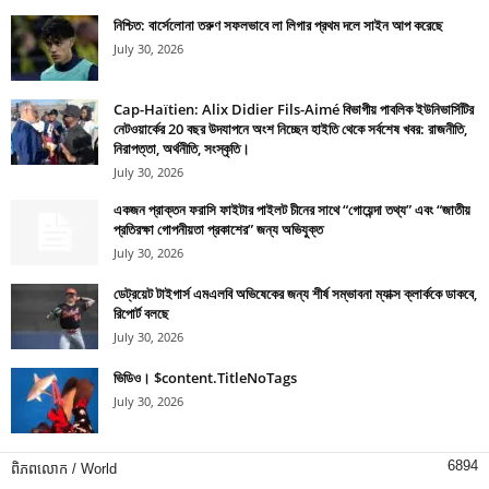
নিশ্চিত: বার্সেলোনা তরুণ সফলভাবে লা লিগার প্রথম দলে সাইন আপ করেছে
July 30, 2026
Cap-Haïtien: Alix Didier Fils-Aimé বিভাগীয় পাবলিক ইউনিভার্সিটির
নেটওয়ার্কের 20 বছর উদযাপনে অংশ নিচ্ছেন হাইতি থেকে সর্বশেষ খবর: রাজনীতি,
নিরাপত্তা, অর্থনীতি, সংস্কৃতি।
July 30, 2026
একজন প্রাক্তন ফরাসি ফাইটার পাইলট চীনের সাথে “গোয়েন্দা তথ্য” এবং “জাতীয়
প্রতিরক্ষা গোপনীয়তা প্রকাশের” জন্য অভিযুক্ত
July 30, 2026
ডেট্রয়েট টাইগার্স এমএলবি অভিষেকের জন্য শীর্ষ সম্ভাবনা ম্যাক্স ক্লার্ককে ডাকবে,
রিপোর্ট বলছে
July 30, 2026
ভিডিও। $content.TitleNoTags
July 30, 2026
6894
ពិភពលោក / World