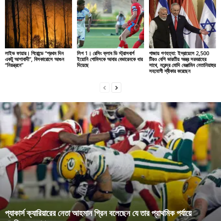
লাইভ ফায়ার। গিরোন্ডে “প্রথম দিন
লিগ 1। রেসিং ক্লাব ডি স্ট্রাসবার্গ
গাজায় গণহত্যা: ইস্রায়েলে 2,500
একটু আশাবাদী”, বিসকারোসে আগুন
ইয়োনি গোমিসকে আবার বেভারেনকে ধার
টিরও বেশি ভারতীয় অস্ত্র সরবরাহের
“নিয়ন্ত্রনে”
দিয়েছে
সাথে, নরেন্দ্র মোদি বেঞ্জামিন নেতানিয়াহুর
সহযোগী স্বীকার করেছেন
প্যাকার্স ক্যারিয়ারের নেতা আহমান গ্রিন বলেছেন যে তার প্রাথমিক পর্যায়ে