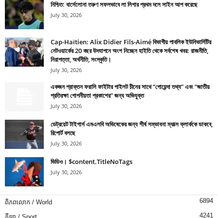
নিশ্চিত: বার্সেলোনা তরুণ সফলভাবে লা লিগার প্রথম দলে সাইন আপ করেছে
July 30, 2026
Cap-Haïtien: Alix Didier Fils-Aimé বিভাগীয় পাবলিক ইউনিভার্সিটির
নেটওয়ার্কের 20 বছর উদযাপনে অংশ নিচ্ছেন হাইতি থেকে সর্বশেষ খবর: রাজনীতি,
নিরাপত্তা, অর্থনীতি, সংস্কৃতি।
July 30, 2026
একজন প্রাক্তন ফরাসি ফাইটার পাইলট চীনের সাথে “গোয়েন্দা তথ্য” এবং “জাতীয়
প্রতিরক্ষা গোপনীয়তা প্রকাশের” জন্য অভিযুক্ত
July 30, 2026
ডেট্রয়েট টাইগার্স এমএলবি অভিষেকের জন্য শীর্ষ সম্ভাবনা ম্যাক্স ক্লার্ককে ডাকবে,
রিপোর্ট বলছে
July 30, 2026
ভিডিও। $content.TitleNoTags
July 30, 2026
6894
ពិភពលោក / World
4241
កីឡា / Sport