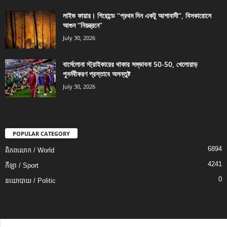
লাইভ ফায়ার। গিরোন্ডে “প্রথম দিন একটু আশাবাদী”, বিসকারোসে
আগুন “নিয়ন্ত্রনে”
July 30, 2026
বার্সেলোনা স্ট্রাইকারের থাকার সম্ভাবনা 50-50, খেলোয়াড়
পুনর্নবীকরণ প্রস্তাবে অসন্তুষ্ট
July 30, 2026
POPULAR CATEGORY
6894
ពិភពលោក / World
4241
កីឡា / Sport
0
នយោបាយ / Politic