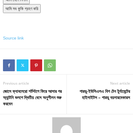
আমি সব কুকি গ্রহণ করি
Source link
Previous article
Next article
জোসে ক্যাবলেরো শর্টস্টপে ফিরে আসার পর
পারডু-ইউসিএলএ বিগ টেন টুর্নামেন্টের
অ্যান্টনি ভলপে দ্বিতীয় বেসে অনুশীলন শুরু
হাইলাইটস – পারডু বয়লারমেকারস
করবেন