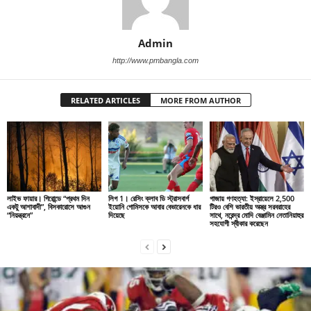
Admin
http://www.pmbangla.com
RELATED ARTICLES
MORE FROM AUTHOR
লাইভ ফায়ার। গিরোন্ডে “প্রথম দিন
লিগ 1। রেসিং ক্লাব ডি স্ট্রাসবার্গ
গাজায় গণহত্যা: ইস্রায়েলে 2,500
একটু আশাবাদী”, বিসকারোসে আগুন
ইয়োনি গোমিসকে আবার বেভারেনকে ধার
টিরও বেশি ভারতীয় অস্ত্র সরবরাহের
“নিয়ন্ত্রনে”
দিয়েছে
সাথে, নরেন্দ্র মোদি বেঞ্জামিন নেতানিয়াহুর
সহযোগী স্বীকার করেছেন