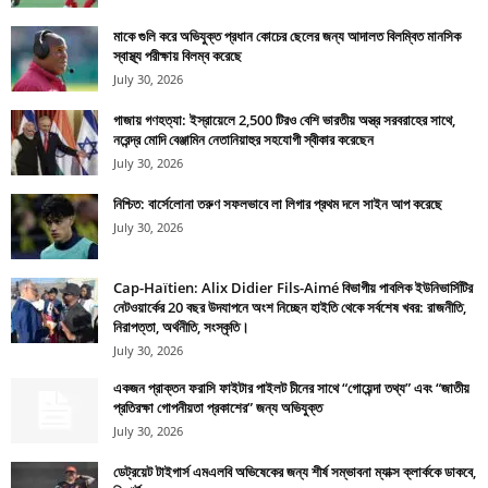
মাকে গুলি করে অভিযুক্ত প্রধান কোচের ছেলের জন্য আদালত বিলম্বিত মানসিক
স্বাস্থ্য পরীক্ষায় বিলম্ব করেছে
July 30, 2026
গাজায় গণহত্যা: ইস্রায়েলে 2,500 টিরও বেশি ভারতীয় অস্ত্র সরবরাহের সাথে,
নরেন্দ্র মোদি বেঞ্জামিন নেতানিয়াহুর সহযোগী স্বীকার করেছেন
July 30, 2026
নিশ্চিত: বার্সেলোনা তরুণ সফলভাবে লা লিগার প্রথম দলে সাইন আপ করেছে
July 30, 2026
Cap-Haïtien: Alix Didier Fils-Aimé বিভাগীয় পাবলিক ইউনিভার্সিটির
নেটওয়ার্কের 20 বছর উদযাপনে অংশ নিচ্ছেন হাইতি থেকে সর্বশেষ খবর: রাজনীতি,
নিরাপত্তা, অর্থনীতি, সংস্কৃতি।
July 30, 2026
একজন প্রাক্তন ফরাসি ফাইটার পাইলট চীনের সাথে “গোয়েন্দা তথ্য” এবং “জাতীয়
প্রতিরক্ষা গোপনীয়তা প্রকাশের” জন্য অভিযুক্ত
July 30, 2026
ডেট্রয়েট টাইগার্স এমএলবি অভিষেকের জন্য শীর্ষ সম্ভাবনা ম্যাক্স ক্লার্ককে ডাকবে,