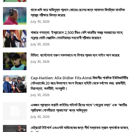
মাকে গুলি করে অভিযুক্ত প্রধান কোচের ছেলের জন্য আদালত বিলম্বিত মানসিক
স্বাস্থ্য পরীক্ষায় বিলম্ব করেছে
July 30, 2026
গাজায় গণহত্যা: ইস্রায়েলে 2,500 টিরও বেশি ভারতীয় অস্ত্র সরবরাহের সাথে,
নরেন্দ্র মোদি বেঞ্জামিন নেতানিয়াহুর সহযোগী স্বীকার করেছেন
July 30, 2026
নিশ্চিত: বার্সেলোনা তরুণ সফলভাবে লা লিগার প্রথম দলে সাইন আপ করেছে
July 30, 2026
Cap-Haïtien: Alix Didier Fils-Aimé বিভাগীয় পাবলিক ইউনিভার্সিটির
নেটওয়ার্কের 20 বছর উদযাপনে অংশ নিচ্ছেন হাইতি থেকে সর্বশেষ খবর: রাজনীতি,
নিরাপত্তা, অর্থনীতি, সংস্কৃতি।
July 30, 2026
একজন প্রাক্তন ফরাসি ফাইটার পাইলট চীনের সাথে “গোয়েন্দা তথ্য” এবং “জাতীয়
প্রতিরক্ষা গোপনীয়তা প্রকাশের” জন্য অভিযুক্ত
July 30, 2026
ডেট্রয়েট টাইগার্স এমএলবি অভিষেকের জন্য শীর্ষ সম্ভাবনা ম্যাক্স ক্লার্ককে ডাকবে,