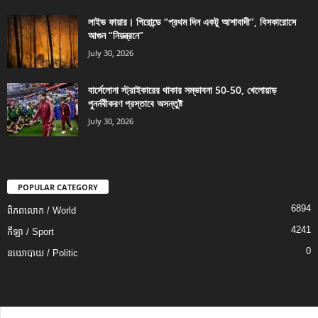
লাইভ ফায়ার। গিরোন্ডে “প্রথম দিন একটু আশাবাদী”, বিসকারোসে
আগুন “নিয়ন্ত্রনে”
July 30, 2026
বার্সেলোনা স্ট্রাইকারের থাকার সম্ভাবনা 50-50, খেলোয়াড়
পুনর্নবীকরণ প্রস্তাবে অসন্তুষ্ট
July 30, 2026
POPULAR CATEGORY
6894
ពិភពលោក / World
4241
កីឡា / Sport
0
នយោបាយ / Politic