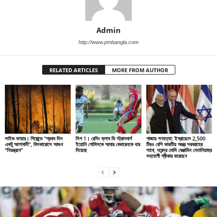
Admin
http://www.pmbangla.com
RELATED ARTICLES
MORE FROM AUTHOR
লাইভ ফায়ার। গিরোন্ডে “প্রথম দিন
লিগ 1। রেসিং ক্লাব ডি স্ট্রাসবার্গ
গাজায় গণহত্যা: ইস্রায়েলে 2,500
একটু আশাবাদী”, বিসকারোসে আগুন
ইয়োনি গোমিসকে আবার বেভারেনকে ধার
টিরও বেশি ভারতীয় অস্ত্র সরবরাহের
“নিয়ন্ত্রনে”
দিয়েছে
সাথে, নরেন্দ্র মোদি বেঞ্জামিন নেতানিয়াহুর
সহযোগী স্বীকার করেছেন