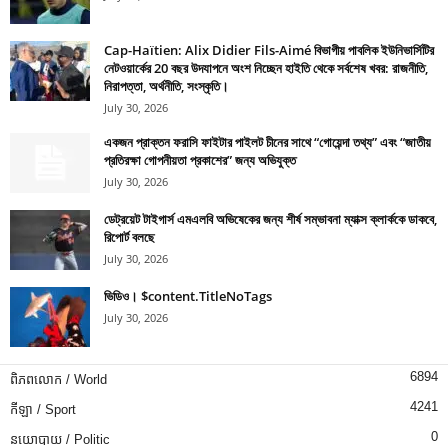
Cap-Haïtien: Alix Didier Fils-Aimé বিভাগীয় পাবলিক ইউনিভার্সিটির
নেটওয়ার্কের 20 বছর উদযাপনে অংশ নিচ্ছেন হাইতি থেকে সর্বশেষ খবর: রাজনীতি,
নিরাপত্তা, অর্থনীতি, সংস্কৃতি।
July 30, 2026
একজন প্রাক্তন ফরাসি ফাইটার পাইলট চীনের সাথে “গোয়েন্দা তথ্য” এবং “জাতীয়
প্রতিরক্ষা গোপনীয়তা প্রকাশের” জন্য অভিযুক্ত
July 30, 2026
ডেট্রয়েট টাইগার্স এমএলবি অভিষেকের জন্য শীর্ষ সম্ভাবনা ম্যাক্স ক্লার্ককে ডাকবে,
রিপোর্ট বলছে
July 30, 2026
ভিডিও। $content.TitleNoTags
July 30, 2026
6894
ពិភពលោក / World
4241
កីឡា / Sport
0
នយោបាយ / Politic