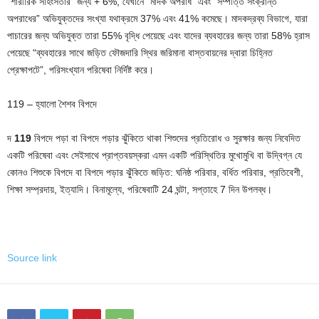
“শারীরিক সহিংসতার” জন্য + 6%, যেখানে “মাদক অপরাধ” এবং “সম্পত্তি সংক্রান্ত
অপরাধের” অভিযুক্তদের সংখ্যা যথাক্রমে 37% এবং 41% কমেছে। মাদকদ্রব্য বিভাগে, যারা
পাচারের জন্য অভিযুক্ত তারা 55% বৃদ্ধি পেয়েছে এবং যাদের ব্যবহারের জন্য তারা 58% হ্রাস
পেয়েছে “ব্যবহারের সাথে জড়িত ফৌজদারি স্থির জরিমানা বাস্তবায়নের দ্বারা চিহ্নিত
প্রেক্ষাপটে”, পরিসংখ্যান পরিষেবা নির্দিষ্ট করে।
119 – হ্যালো শৈশব বিপদে
দ
119
বিপদে পড়া বা বিপদে পড়ার ঝুঁকিতে থাকা শিশুদের প্রতিরোধ ও সুরক্ষার জন্য নিবেদিত
একটি পরিষেবা এবং সেইসাথে প্রাপ্তবয়স্করা এমন একটি পরিস্থিতির মুখোমুখি বা উদ্বিগ্ন যে
কোনও শিশুকে বিপদে বা বিপদে পড়ার ঝুঁকিতে জড়িত: ঘনিষ্ঠ পরিবার, বর্ধিত পরিবার, প্রতিবেশী,
শিক্ষা সম্প্রদায়, ইত্যাদি। বিনামূল্যে, পরিষেবাটি 24 ঘন্টা, সপ্তাহে 7 দিন উপলব্ধ।
Source link