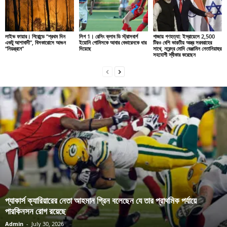
লাইভ ফায়ার। গিরোন্ডে “প্রথম দিন
লিগ 1। রেসিং ক্লাব ডি স্ট্রাসবার্গ
গাজায় গণহত্যা: ইস্রায়েলে 2,500
একটু আশাবাদী”, বিসকারোসে আগুন
ইয়োনি গোমিসকে আবার বেভারেনকে ধার
টিরও বেশি ভারতীয় অস্ত্র সরবরাহের
“নিয়ন্ত্রনে”
দিয়েছে
সাথে, নরেন্দ্র মোদি বেঞ্জামিন নেতানিয়াহুর
সহযোগী স্বীকার করেছেন
প্যাকার্স ক্যারিয়ারের নেতা আহমান গ্রিন বলেছেন যে তার প্রাথমিক পর্যায়ে
পারকিনসন রোগ রয়েছে
Admin
-
July 30, 2026