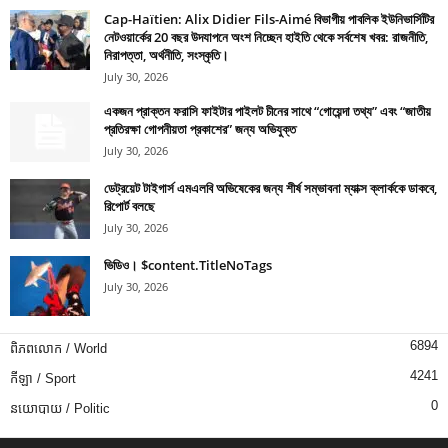
Cap-Haïtien: Alix Didier Fils-Aimé বিভাগীয় পাবলিক ইউনিভার্সিটির
নেটওয়ার্কের 20 বছর উদযাপনে অংশ নিচ্ছেন হাইতি থেকে সর্বশেষ খবর: রাজনীতি,
নিরাপত্তা, অর্থনীতি, সংস্কৃতি।
July 30, 2026
একজন প্রাক্তন ফরাসি ফাইটার পাইলট চীনের সাথে “গোয়েন্দা তথ্য” এবং “জাতীয়
প্রতিরক্ষা গোপনীয়তা প্রকাশের” জন্য অভিযুক্ত
July 30, 2026
ডেট্রয়েট টাইগার্স এমএলবি অভিষেকের জন্য শীর্ষ সম্ভাবনা ম্যাক্স ক্লার্ককে ডাকবে,
রিপোর্ট বলছে
July 30, 2026
ভিডিও। $content.TitleNoTags
July 30, 2026
6894
ពិភពលោក / World
4241
កីឡា / Sport
0
នយោបាយ / Politic