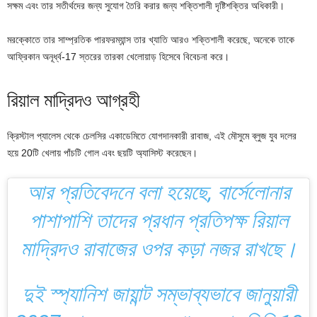
সক্ষম এবং তার সতীর্থদের জন্য সুযোগ তৈরি করার জন্য শক্তিশালী দৃষ্টিশক্তির অধিকারী।
মরক্কোতে তার সাম্প্রতিক পারফরম্যান্স তার খ্যাতি আরও শক্তিশালী করেছে, অনেকে তাকে
আফ্রিকান অনূর্ধ্ব-17 স্তরের তারকা খেলোয়াড় হিসেবে বিবেচনা করে।
রিয়াল মাদ্রিদও আগ্রহী
ক্রিস্টাল প্যালেস থেকে চেলসির একাডেমিতে যোগদানকারী রাবাজ, এই মৌসুমে ব্লুজ যুব দলের
হয়ে 20টি খেলায় পাঁচটি গোল এবং ছয়টি অ্যাসিস্ট করেছেন।
আর প্রতিবেদনে বলা হয়েছে, বার্সেলোনার
পাশাপাশি তাদের প্রধান প্রতিপক্ষ রিয়াল
মাদ্রিদও রাবাজের ওপর কড়া নজর রাখছে।
দুই স্প্যানিশ জায়ান্ট সম্ভাব্যভাবে জানুয়ারী