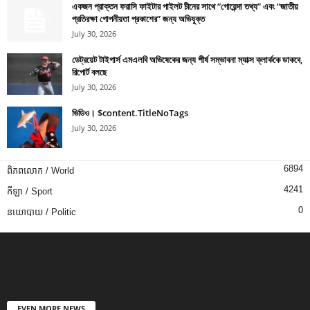
একজন প্রাক্তন ফরাসি ফাইটার পাইলট চীনের সাথে “গোয়েন্দা তথ্য” এবং “জাতীয়
প্রতিরক্ষা গোপনীয়তা প্রকাশের” জন্য অভিযুক্ত
July 30, 2026
ডেট্রয়েট টাইগার্স এমএলবি অভিষেকের জন্য শীর্ষ সম্ভাবনা ম্যাক্স ক্লার্ককে ডাকবে,
রিপোর্ট বলছে
July 30, 2026
ভিডিও। $content.TitleNoTags
July 30, 2026
6894
ពិភពលោក / World
4241
កីឡា / Sport
0
នយោបាយ / Politic
EVEN MORE NEWS