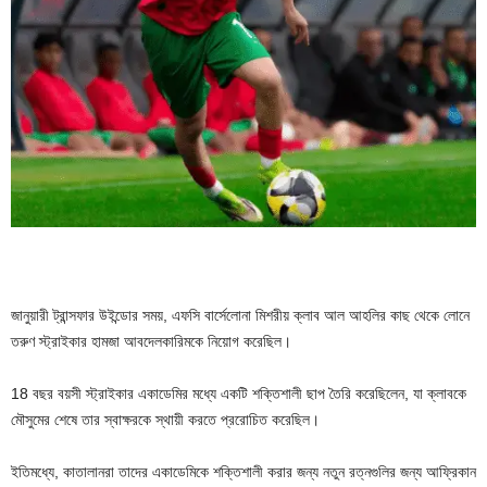
জানুয়ারী ট্রান্সফার উইন্ডোর সময়, এফসি বার্সেলোনা মিশরীয় ক্লাব আল আহলির কাছ থেকে লোনে
তরুণ স্ট্রাইকার হামজা আবদেলকারিমকে নিয়োগ করেছিল।
18 বছর বয়সী স্ট্রাইকার একাডেমির মধ্যে একটি শক্তিশালী ছাপ তৈরি করেছিলেন, যা ক্লাবকে
মৌসুমের শেষে তার স্বাক্ষরকে স্থায়ী করতে প্ররোচিত করেছিল।
ইতিমধ্যে, কাতালানরা তাদের একাডেমিকে শক্তিশালী করার জন্য নতুন রত্নগুলির জন্য আফ্রিকান