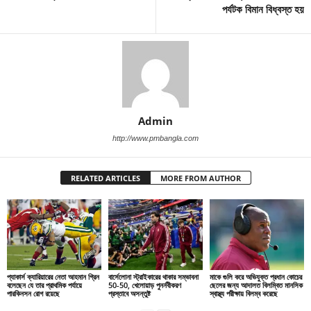
পর্যটক বিমান বিধ্বস্ত হয়
Admin
http://www.pmbangla.com
RELATED ARTICLES
MORE FROM AUTHOR
প্যাকার্স ক্যারিয়ারের নেতা আহমান গ্রিন
বার্সেলোনা স্ট্রাইকারের থাকার সম্ভাবনা
মাকে গুলি করে অভিযুক্ত প্রধান কোচের
বলেছেন যে তার প্রাথমিক পর্যায়ে
50-50, খেলোয়াড় পুনর্নবীকরণ
ছেলের জন্য আদালত বিলম্বিত মানসিক
পারকিনসন রোগ রয়েছে
প্রস্তাবে অসন্তুষ্ট
স্বাস্থ্য পরীক্ষায় বিলম্ব করেছে