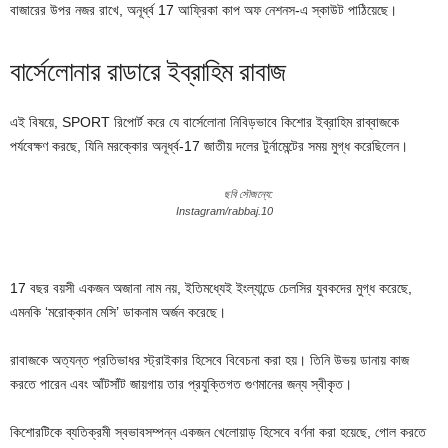
বাজারের উপর নজর রাখে, অনূর্ধ্ব 17 আফ্রিকা কাপ অফ নেশনস-এ স্কাউট পাঠিয়েছে।
বার্সেলোনার রাডারে ইব্রাহিম রাবাজ
এই বিষয়ে, SPORT রিপোর্ট করে যে বার্সেলোনা নিবিড়ভাবে কিশোর ইব্রাহিম রাব্বাজকে
পর্যবেক্ষণ করছে, যিনি মরক্কোর অনূর্ধ্ব-17 জাতীয় দলের টুর্নামেন্টের সময় মুগ্ধ করেছিলেন।
ছবি সৌজন্যে:
Instagram/rabbaj.10
17 বছর বয়সী একজন অজানা নাম নয়, ইতিমধ্যেই ইংল্যান্ডে চেলসির যুবকদের মুগ্ধ করেছে,
এমনকি ‘মরোক্কান মেসি’ ডাকনাম অর্জন করেছে।
রাবাজকে অত্যন্ত প্রতিভাধর স্ট্রাইকার হিসেবে বিবেচনা করা হয়। তিনি উভয় ডানায় কাজ
করতে পারেন এবং আঁটসাঁট জায়গায় তার প্রযুক্তিগত গুণমানের জন্য স্বীকৃত।
কিশোরটিকে ব্যতিক্রমী স্বভাবসম্পন্ন একজন খেলোয়াড় হিসেবে বর্ণনা করা হয়েছে, গোল করতে