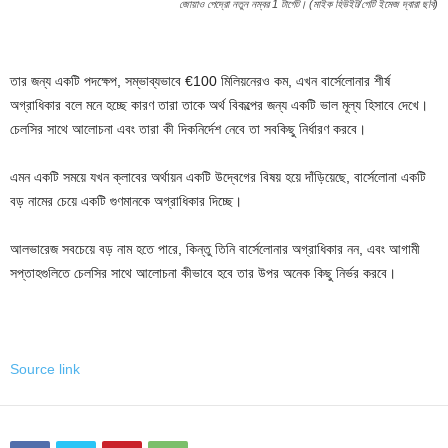
জোয়াও পেদ্রো নতুন নম্বর 1 টার্গেট। (মাইক হিউইট/গেটি ইমেজ দ্বারা ছবি)
তার জন্য একটি পদক্ষেপ, সম্ভাব্যভাবে €100 মিলিয়নেরও কম, এখন বার্সেলোনার শীর্ষ
অগ্রাধিকার বলে মনে হচ্ছে কারণ তারা তাকে অর্থ বিকল্পের জন্য একটি ভাল মূল্য হিসাবে দেখে।
চেলসির সাথে আলোচনা এবং তারা কী দিকনির্দেশ নেবে তা সবকিছু নির্ধারণ করবে।
এমন একটি সময়ে যখন ক্লাবের অর্থায়ন একটি উদ্বেগের বিষয় হয়ে দাঁড়িয়েছে, বার্সেলোনা একটি
বড় নামের চেয়ে একটি গুণমানকে অগ্রাধিকার দিচ্ছে।
আলভারেজ সবচেয়ে বড় নাম হতে পারে, কিন্তু তিনি বার্সেলোনার অগ্রাধিকার নন, এবং আগামী
সপ্তাহগুলিতে চেলসির সাথে আলোচনা কীভাবে হবে তার উপর অনেক কিছু নির্ভর করবে।
Source link