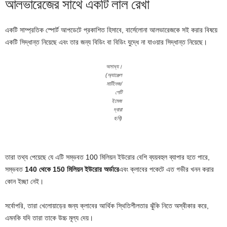
আলভারেজের সাথে একটি লাল রেখা
একটি সাম্প্রতিক স্পোর্ট আপডেটে প্রকাশিত হিসাবে, বার্সেলোনা আলভারেজকে সই করার বিষয়ে
একটি সিদ্ধান্ত নিয়েছে এবং তার জন্য বিডিং বা বিডিং যুদ্ধে না যাওয়ার সিদ্ধান্ত নিয়েছে।
অসাধ্য।
(অ্যাঞ্জেল
মার্টিনেজ/
গেটি
ইমেজ
দ্বারা
ছবি)
তারা তথ্য পেয়েছে যে এটি সম্ভবত 100 মিলিয়ন ইউরোর বেশি ব্যয়বহুল ব্যাপার হতে পারে,
সম্ভবত
140 থেকে 150 মিলিয়ন ইউরোর অর্ডারে
এবং ক্লাবের পকেটে এত গভীর খনন করার
কোন ইচ্ছা নেই।
সর্বোপরি, তারা খেলোয়াড়ের জন্য ক্লাবের আর্থিক স্থিতিশীলতার ঝুঁকি নিতে অস্বীকার করে,
এমনকি যদি তারা তাকে উচ্চ মূল্য দেয়।