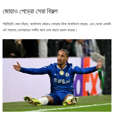
জোয়াও পেড্রো সেরা বিকল্প
পরিস্থিতি যেমন দাঁড়ায়, বার্সেলোনা জোয়াও পেদ্রোর দিকে মনোনিবেশ করেছে, এবং ডেকো এমনকি
এই সপ্তাহে খেলোয়াড়ের দলটির সাথে দেখা করতে ভ্রমণ করেছে।