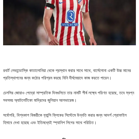
রবার্ট লেভান্ডোস্কি কাতালোনিয়া থেকে প্রস্থান করার সাথে সাথে, বার্সেলোনা একটি উচ্চ মানের
প্রতিস্থাপনের জন্য কঠোর পরিশ্রম করছে যিনি দীর্ঘমেয়াদে কাজ করতে পারেন।
চেলসির জোয়াও পেদ্রো সাম্প্রতিক দিনগুলিতে তার নামটি শীর্ষ লক্ষ্যে পরিণত হয়েছে, তবে স্বপ্ন
সবসময় অ্যাটলেটিকো মাদ্রিদের জুলিয়ান আলভারেজ।
সর্বোপরি, বিশ্বকাপ বিজয়ীকে হ্যান্সি ফ্লিকের সিস্টেমে উন্নতি করার জন্য আদর্শ প্রোফাইল
হিসাবে দেখা হয়েছে এবং ইতিমধ্যেই স্প্যানিশ লিগের সাথে পরিচিত।