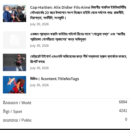
Cap-Haïtien: Alix Didier Fils-Aimé বিভাগীয় পাবলিক ইউনিভার্সিটির
নেটওয়ার্কের 20 বছর উদযাপনে অংশ নিচ্ছেন হাইতি থেকে সর্বশেষ খবর: রাজনীতি,
নিরাপত্তা, অর্থনীতি, সংস্কৃতি।
July 30, 2026
একজন প্রাক্তন ফরাসি ফাইটার পাইলট চীনের সাথে “গোয়েন্দা তথ্য” এবং “জাতীয়
প্রতিরক্ষা গোপনীয়তা প্রকাশের” জন্য অভিযুক্ত
July 30, 2026
ডেট্রয়েট টাইগার্স এমএলবি অভিষেকের জন্য শীর্ষ সম্ভাবনা ম্যাক্স ক্লার্ককে ডাকবে,
রিপোর্ট বলছে
July 30, 2026
ভিডিও। $content.TitleNoTags
July 30, 2026
6894
ពិភពលោក / World
4241
កីឡា / Sport
0
នយោបាយ / Politic