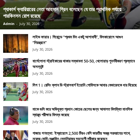
প্যাকার্স ক্যারিয়ারের নেতা আহমান গ্রিন বলেছেন যে তার প্রাথমিক পর্যায়ে
পারকিনসন রোগ রয়েছে
Admin
-
July 30, 2026
লাইভ ফায়ার। গিরোন্ডে “প্রথম দিন একটু আশাবাদী”, বিসকারোসে আগুন
“নিয়ন্ত্রনে”
July 30, 2026
বার্সেলোনা স্ট্রাইকারের থাকার সম্ভাবনা 50-50, খেলোয়াড় পুনর্নবীকরণ প্রস্তাবে
অসন্তুষ্ট
July 30, 2026
লিগ 1। রেসিং ক্লাব ডি স্ট্রাসবার্গ ইয়োনি গোমিসকে আবার বেভারেনকে ধার দিয়েছে
July 30, 2026
মাকে গুলি করে অভিযুক্ত প্রধান কোচের ছেলের জন্য আদালত বিলম্বিত মানসিক
স্বাস্থ্য পরীক্ষায় বিলম্ব করেছে
July 30, 2026
গাজায় গণহত্যা: ইস্রায়েলে 2,500 টিরও বেশি ভারতীয় অস্ত্র সরবরাহের সাথে,
নরেন্দ্র মোদি বেঞ্জামিন নেতানিয়াহুর সহযোগী স্বীকার করেছেন