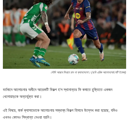
সৌদি আরবে ফিরতে চান না ক্যানসেলো। (ছবি এরিক আলোনসো/গেটি ইমেজ)
বর্তমানে আলোচনার অধীনে আরেকটি বিকল্প হ’ল স্থানান্তর ফি কমাতে চুক্তিতে একজন
খেলোয়াড়কে অন্তর্ভুক্ত করা।
এই বিষয়ে, মার্ক ক্যাসাডোকে আলোচনায় সম্ভাব্য বিকল্প হিসাবে উল্লেখ করা হয়েছে, যদিও
এখনও কোনও সিদ্ধান্ত নেওয়া হয়নি।