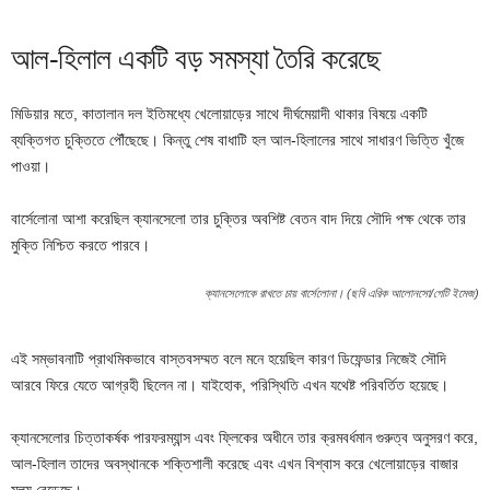
আল-হিলাল একটি বড় সমস্যা তৈরি করেছে
মিডিয়ার মতে, কাতালান দল ইতিমধ্যে খেলোয়াড়ের সাথে দীর্ঘমেয়াদী থাকার বিষয়ে একটি
ব্যক্তিগত চুক্তিতে পৌঁছেছে। কিন্তু শেষ বাধাটি হল আল-হিলালের সাথে সাধারণ ভিত্তি খুঁজে
পাওয়া।
বার্সেলোনা আশা করেছিল ক্যানসেলো তার চুক্তির অবশিষ্ট বেতন বাদ দিয়ে সৌদি পক্ষ থেকে তার
মুক্তি নিশ্চিত করতে পারবে।
ক্যানসেলোকে রাখতে চায় বার্সেলোনা। (ছবি এরিক আলোনসো/গেটি ইমেজ)
এই সম্ভাবনাটি প্রাথমিকভাবে বাস্তবসম্মত বলে মনে হয়েছিল কারণ ডিফেন্ডার নিজেই সৌদি
আরবে ফিরে যেতে আগ্রহী ছিলেন না। যাইহোক, পরিস্থিতি এখন যথেষ্ট পরিবর্তিত হয়েছে।
ক্যানসেলোর চিত্তাকর্ষক পারফরম্যান্স এবং ফ্লিকের অধীনে তার ক্রমবর্ধমান গুরুত্ব অনুসরণ করে,
আল-হিলাল তাদের অবস্থানকে শক্তিশালী করেছে এবং এখন বিশ্বাস করে খেলোয়াড়ের বাজার
মূল্য বেড়েছে।