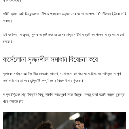
সৌদি ক্লাব তাই ডিফেন্ডারের নিশ্চিত প্রস্থান অনুমোদনের আগে কমপক্ষে 10 মিলিয়ন ইউরো দাবি
করছে।
এই জটিলতা সত্ত্বেও, সুপার-এজেন্ট জর্জ মেন্ডেসের মাধ্যমে ইতিমধ্যেই সব পক্ষের মধ্যে আলোচনা
চলছে।
বার্সেলোনা সৃজনশীল সমাধান বিবেচনা করে
ক্লাবের বর্তমান আর্থিক সীমাবদ্ধতার কারণে, বার্সেলোনা বর্তমানে আল-হিলালের দাবিকৃত সম্পূর্ণ
অর্থ পরিশোধ না করে চুক্তিটি সম্পূর্ণ করার বিকল্প উপায় খুঁজছে।
দ
ব্লাউগ্রানা
শ্রেণিবিন্যাস কিছু আর্থিক ক্ষতিপূরণ দিতে ইচ্ছুক, কিন্তু তারা যতটা সম্ভব চূড়ান্ত
খরচ কমাতে চায়।