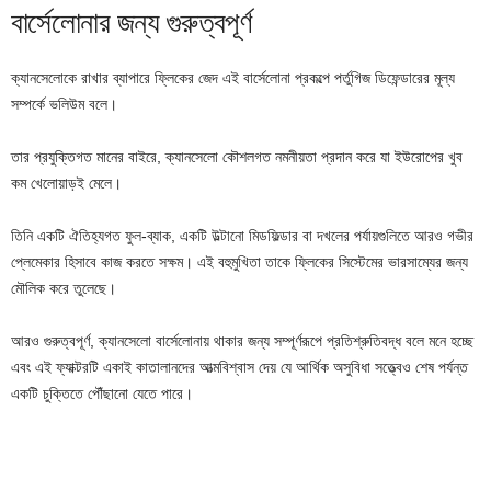
বার্সেলোনার জন্য গুরুত্বপূর্ণ
ক্যানসেলোকে রাখার ব্যাপারে ফ্লিকের জেদ এই বার্সেলোনা প্রকল্পে পর্তুগিজ ডিফেন্ডারের মূল্য
সম্পর্কে ভলিউম বলে।
তার প্রযুক্তিগত মানের বাইরে, ক্যানসেলো কৌশলগত নমনীয়তা প্রদান করে যা ইউরোপের খুব
কম খেলোয়াড়ই মেলে।
তিনি একটি ঐতিহ্যগত ফুল-ব্যাক, একটি উল্টানো মিডফিল্ডার বা দখলের পর্যায়গুলিতে আরও গভীর
প্লেমেকার হিসাবে কাজ করতে সক্ষম। এই বহুমুখিতা তাকে ফ্লিকের সিস্টেমের ভারসাম্যের জন্য
মৌলিক করে তুলেছে।
আরও গুরুত্বপূর্ণ, ক্যানসেলো বার্সেলোনায় থাকার জন্য সম্পূর্ণরূপে প্রতিশ্রুতিবদ্ধ বলে মনে হচ্ছে
এবং এই ফ্যাক্টরটি একাই কাতালানদের আত্মবিশ্বাস দেয় যে আর্থিক অসুবিধা সত্ত্বেও শেষ পর্যন্ত
একটি চুক্তিতে পৌঁছানো যেতে পারে।