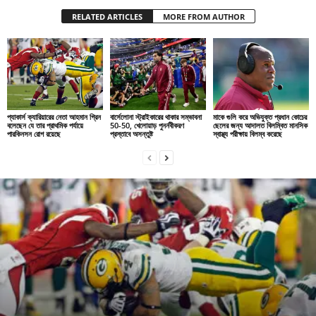
RELATED ARTICLES
MORE FROM AUTHOR
প্যাকার্স ক্যারিয়ারের নেতা আহমান গ্রিন
বার্সেলোনা স্ট্রাইকারের থাকার সম্ভাবনা
মাকে গুলি করে অভিযুক্ত প্রধান কোচের
বলেছেন যে তার প্রাথমিক পর্যায়ে
50-50, খেলোয়াড় পুনর্নবীকরণ
ছেলের জন্য আদালত বিলম্বিত মানসিক
পারকিনসন রোগ রয়েছে
প্রস্তাবে অসন্তুষ্ট
স্বাস্থ্য পরীক্ষায় বিলম্ব করেছে