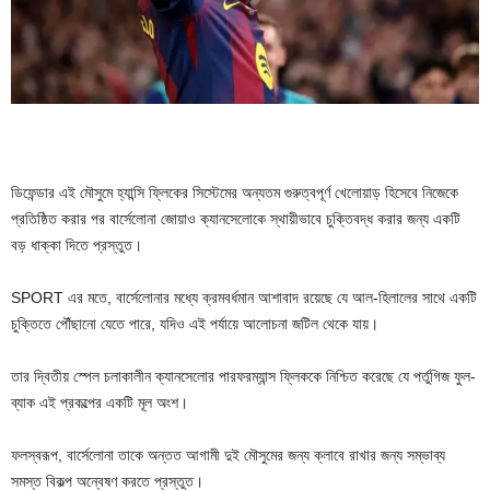
ডিফেন্ডার এই মৌসুমে হ্যান্সি ফ্লিকের সিস্টেমের অন্যতম গুরুত্বপূর্ণ খেলোয়াড় হিসেবে নিজেকে
প্রতিষ্ঠিত করার পর বার্সেলোনা জোয়াও ক্যানসেলোকে স্থায়ীভাবে চুক্তিবদ্ধ করার জন্য একটি
বড় ধাক্কা দিতে প্রস্তুত।
SPORT এর মতে, বার্সেলোনার মধ্যে ক্রমবর্ধমান আশাবাদ রয়েছে যে আল-হিলালের সাথে একটি
চুক্তিতে পৌঁছানো যেতে পারে, যদিও এই পর্যায়ে আলোচনা জটিল থেকে যায়।
তার দ্বিতীয় স্পেল চলাকালীন ক্যানসেলোর পারফরম্যান্স ফ্লিককে নিশ্চিত করেছে যে পর্তুগিজ ফুল-
ব্যাক এই প্রকল্পের একটি মূল অংশ।
ফলস্বরূপ, বার্সেলোনা তাকে অন্তত আগামী দুই মৌসুমের জন্য ক্লাবে রাখার জন্য সম্ভাব্য
সমস্ত বিকল্প অন্বেষণ করতে প্রস্তুত।