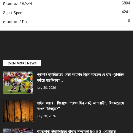
6894
ពិភពលោក / World
4241
កីឡា / Sport
0
នយោបាយ / Politic
EVEN MORE NEWS
প্যাকার্স ক্যারিয়ারের নেতা আহমান গ্রিন বলেছেন যে তার প্রাথমিক
পর্যায়ে পারকিনসন...
July 30, 2026
লাইভ ফায়ার। গিরোন্ডে “প্রথম দিন একটু আশাবাদী”, বিসকারোসে
আগুন “নিয়ন্ত্রনে”
July 30, 2026
বার্সেলোনা স্ট্রাইকারের থাকার সম্ভাবনা 50-50, খেলোয়াড়