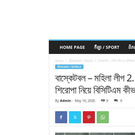
HOME PAGE
កីឡា / SPORT
ពិ
Home
ពិភពលោក / World
বাস্কেটবল – মহিলা লীগ 2. মন্টব্রিসনে 
ពិភពលោក / WORLD
বাস্কেটবল – মহিলা লীগ 2. মন
শিরোপা নিয়ে বিসিটিএম কীভা
By
Admin
-
May 16, 2026
9
0