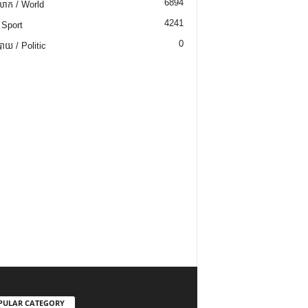
6894
ោក / World
4241
 Sport
0
យ / Politic
PULAR CATEGORY