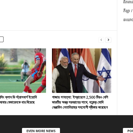
ពិភពល
កីឡា /
នយោបា
ং ক্লাব ডি স্ট্রাসবার্গ ইয়োনি
গাজায় গণহত্যা: ইস্রায়েলে 2,500 টিরও বেশি
বার বেভারেনকে ধার দিয়েছে
ভারতীয় অস্ত্র সরবরাহের সাথে, নরেন্দ্র মোদি
বেঞ্জামিন নেতানিয়াহুর সহযোগী স্বীকার করেছেন
EVEN MORE NEWS
PO