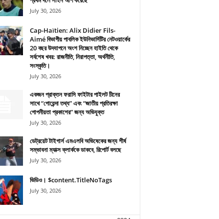
প্রথম দলে সাইন আপ করেছে
July 30, 2026
Cap-Haïtien: Alix Didier Fils-
Aimé বিভাগীয় পাবলিক ইউনিভার্সিটির নেটওয়ার্কের
20 বছর উদযাপনে অংশ নিচ্ছেন হাইতি থেকে
সর্বশেষ খবর: রাজনীতি, নিরাপত্তা, অর্থনীতি,
সংস্কৃতি।
July 30, 2026
একজন প্রাক্তন ফরাসি ফাইটার পাইলট চীনের
সাথে “গোয়েন্দা তথ্য” এবং “জাতীয় প্রতিরক্ষা
গোপনীয়তা প্রকাশের” জন্য অভিযুক্ত
July 30, 2026
ডেট্রয়েট টাইগার্স এমএলবি অভিষেকের জন্য শীর্ষ
সম্ভাবনা ম্যাক্স ক্লার্ককে ডাকবে, রিপোর্ট বলছে
July 30, 2026
ভিডিও। $content.TitleNoTags
July 30, 2026