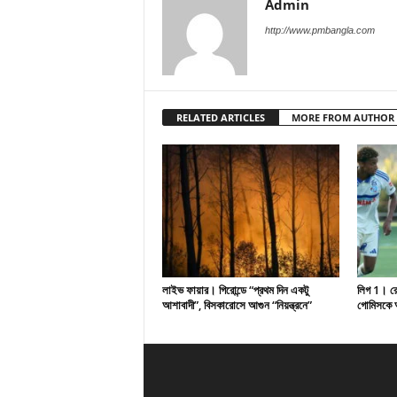
Admin
http://www.pmbangla.com
RELATED ARTICLES
MORE FROM AUTHOR
লাইভ ফায়ার। গিরোন্ডে “প্রথম দিন একটু
লিগ 1। রেসি
আশাবাদী”, বিসকারোসে আগুন “নিয়ন্ত্রনে”
গোমিসকে আ