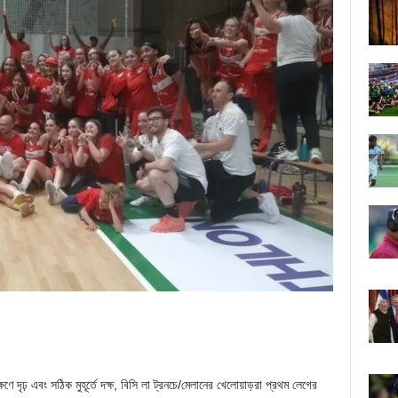
ক্ষণে দৃঢ় এবং সঠিক মুহূর্তে দক্ষ, বিসি লা ট্রনচে/মেলানের খেলোয়াড়রা প্রথম লেগের