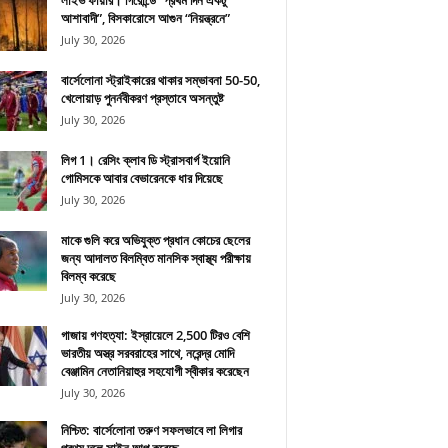
লাইভ ফায়ার। গিরোন্ডে “প্রথম দিন একটু
আশাবাদী”, বিসকারোসে আগুন “নিয়ন্ত্রনে”
July 30, 2026
বার্সেলোনা স্ট্রাইকারের থাকার সম্ভাবনা 50-50,
খেলোয়াড় পুনর্নবীকরণ প্রস্তাবে অসন্তুষ্ট
July 30, 2026
লিগ 1। রেসিং ক্লাব ডি স্ট্রাসবার্গ ইয়োনি
গোমিসকে আবার বেভারেনকে ধার দিয়েছে
July 30, 2026
মাকে গুলি করে অভিযুক্ত প্রধান কোচের ছেলের
জন্য আদালত বিলম্বিত মানসিক স্বাস্থ্য পরীক্ষায়
বিলম্ব করেছে
July 30, 2026
গাজায় গণহত্যা: ইস্রায়েলে 2,500 টিরও বেশি
ভারতীয় অস্ত্র সরবরাহের সাথে, নরেন্দ্র মোদি
বেঞ্জামিন নেতানিয়াহুর সহযোগী স্বীকার করেছেন
July 30, 2026
নিশ্চিত: বার্সেলোনা তরুণ সফলভাবে লা লিগার