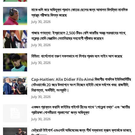
মাকে গুলি করে অভিযুক্ত প্রধান কোচের ছেলের জন্য আদালত বিলম্বিত মানসিক
স্বাস্থ্য পরীক্ষায় বিলম্ব করেছে
July 30, 2026
গাজায় গণহত্যা: ইস্রায়েলে 2,500 টিরও বেশি ভারতীয় অস্ত্র সরবরাহের সাথে,
নরেন্দ্র মোদি বেঞ্জামিন নেতানিয়াহুর সহযোগী স্বীকার করেছেন
July 30, 2026
নিশ্চিত: বার্সেলোনা তরুণ সফলভাবে লা লিগার প্রথম দলে সাইন আপ করেছে
July 30, 2026
Cap-Haïtien: Alix Didier Fils-Aimé বিভাগীয় পাবলিক ইউনিভার্সিটির
নেটওয়ার্কের 20 বছর উদযাপনে অংশ নিচ্ছেন হাইতি থেকে সর্বশেষ খবর: রাজনীতি,
নিরাপত্তা, অর্থনীতি, সংস্কৃতি।
July 30, 2026
একজন প্রাক্তন ফরাসি ফাইটার পাইলট চীনের সাথে “গোয়েন্দা তথ্য” এবং “জাতীয়
প্রতিরক্ষা গোপনীয়তা প্রকাশের” জন্য অভিযুক্ত
July 30, 2026
ডেট্রয়েট টাইগার্স এমএলবি অভিষেকের জন্য শীর্ষ সম্ভাবনা ম্যাক্স ক্লার্ককে ডাকবে,