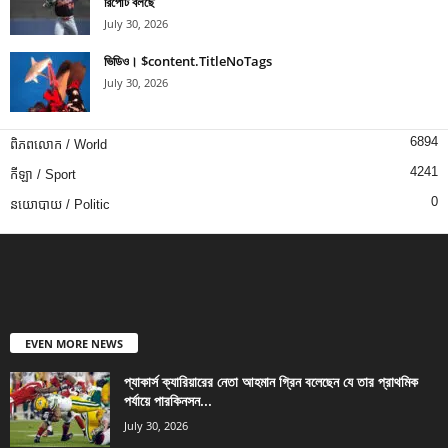
রিপোর্ট বলছে
July 30, 2026
ভিডিও। $content.TitleNoTags
July 30, 2026
6894
ពិភពលោក / World
4241
កីឡា / Sport
0
នយោបាយ / Politic
EVEN MORE NEWS
প্যাকার্স ক্যারিয়ারের নেতা আহমান গ্রিন বলেছেন যে তার প্রাথমিক
পর্যায়ে পারকিনসন...
July 30, 2026