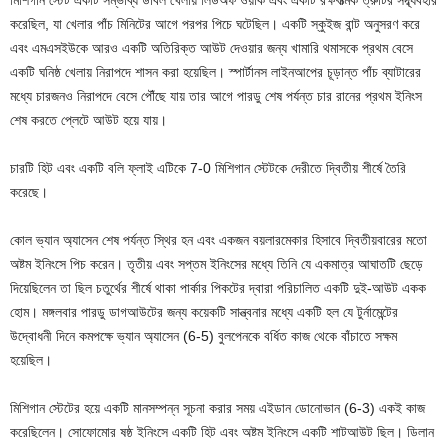
করেছিল, যা খেলার পাঁচ মিনিটের আগে পরপর পিচে ঘটেছিল। একটি স্কুইজ বান্ট অনুসরণ করে
এবং এমএসইউকে আরও একটি অতিরিক্ত আউট দেওয়ার জন্য খামারি থমাসকে প্রথম বেসে
একটি ঘনিষ্ঠ খেলায় নিরাপদে শাসন করা হয়েছিল। স্পার্টানস লাইনআপের চূড়ান্ত পাঁচ ব্যাটারের
মধ্যে চারজনও নিরাপদে বেসে পৌঁছে যায় তার আগে পারডু শেষ পর্যন্ত চার রানের প্রথম ইনিংস
শেষ করতে প্লেটে আউট হয়ে যায়।
চারটি হিট এবং একটি বলি ফ্লাই এটিকে 7-0 মিশিগান স্টেটকে দেরীতে দ্বিতীয় শীর্ষে তৈরি
করেছে।
কোল ভ্যান অ্যাসেন শেষ পর্যন্ত স্থির হন এবং একজন বয়লারমেকার হিসাবে দ্বিতীয়বারের মতো
অষ্টম ইনিংসে পিচ করেন। তৃতীয় এবং সপ্তম ইনিংসের মধ্যে তিনি যে একমাত্র আঘাতটি ছেড়ে
দিয়েছিলেন তা ছিল চতুর্থের শীর্ষে থাকা পার্কার পিকটের দ্বারা পরিচালিত একটি দুই-আউট একক
হোম। মঙ্গলবার পারডু ডাগআউটের জন্য কয়েকটি সান্ত্বনার মধ্যে একটি হল যে টুর্নামেন্টের
উদ্বোধনী দিনে কমপক্ষে ভ্যান অ্যাসেন (6-5) বুলপেনকে বর্ধিত কাজ থেকে বাঁচাতে সক্ষম
হয়েছিল।
মিশিগান স্টেটের হয়ে একটি মানসম্পন্ন সূচনা করার সময় এইডান ডোনোভান (6-3) একই কাজ
করেছিলেন। সোফোমোর ষষ্ঠ ইনিংসে একটি হিট এবং অষ্টম ইনিংসে একটি শাটআউট ছিল। ডিলান