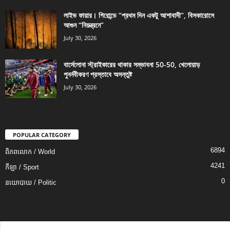
লাইভ ফায়ার। গিরোন্ডে “প্রথম দিন একটু আশাবাদী”, বিসকারোসে
আগুন “নিয়ন্ত্রনে”
July 30, 2026
বার্সেলোনা স্ট্রাইকারের থাকার সম্ভাবনা 50-50, খেলোয়াড়
পুনর্নবীকরণ প্রস্তাবে অসন্তুষ্ট
July 30, 2026
POPULAR CATEGORY
6894
ពិភពលោក / World
4241
កីឡា / Sport
0
នយោបាយ / Politic