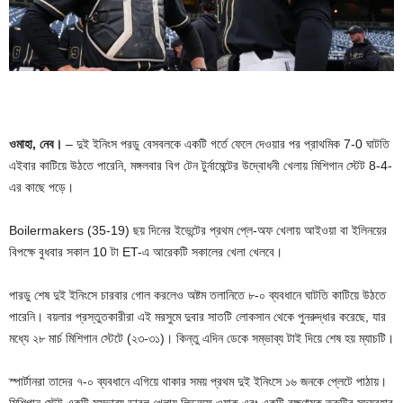
ওমাহা, নেব।
– দুই ইনিংস পরডু বেসবলকে একটি গর্তে ফেলে দেওয়ার পর প্রাথমিক 7-0 ঘাটতি
এইবার কাটিয়ে উঠতে পারেনি, মঙ্গলবার বিগ টেন টুর্নামেন্টের উদ্বোধনী খেলায় মিশিগান স্টেট 8-4-
এর কাছে পড়ে।
Boilermakers (35-19) ছয় দিনের ইভেন্টের প্রথম প্লে-অফ খেলায় আইওয়া বা ইলিনয়ের
বিপক্ষে বুধবার সকাল 10 টা ET-এ আরেকটি সকালের খেলা খেলবে।
পারডু শেষ দুই ইনিংসে চারবার গোল করলেও অষ্টম তলানিতে ৮-০ ব্যবধানে ঘাটতি কাটিয়ে উঠতে
পারেনি। বয়লার প্রস্তুতকারীরা এই মরসুমে দুবার সাতটি লোকসান থেকে পুনরুদ্ধার করেছে, যার
মধ্যে ২৮ মার্চ মিশিগান স্টেটে (২৩-৩১)। কিন্তু এদিন ডেকে সম্ভাব্য টাই দিয়ে শেষ হয় ম্যাচটি।
স্পার্টানরা তাদের ৭-০ ব্যবধানে এগিয়ে থাকার সময় প্রথম দুই ইনিংসে ১৬ জনকে প্লেটে পাঠায়।
মিশিগান স্টেট একটি সম্ভাব্য ডাবল খেলায় লিডঅফ ওয়াক এবং একটি রক্ষণাত্মক ত্রুটির সদ্ব্যবহার