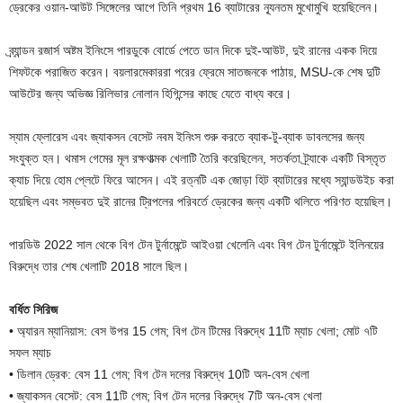
ড্রেকের ওয়ান-আউট সিঙ্গেলের আগে তিনি প্রথম 16 ব্যাটারের ন্যূনতম মুখোমুখি হয়েছিলেন।
ব্র্যান্ডন রজার্স অষ্টম ইনিংসে পারডুকে বোর্ডে পেতে ডান দিকে দুই-আউট, দুই রানের একক দিয়ে
শিফটকে পরাজিত করেন। বয়লারমেকাররা পরের ফ্রেমে সাতজনকে পাঠায়, MSU-কে শেষ দুটি
আউটের জন্য অভিজ্ঞ রিলিভার নোলান হিগিন্সের কাছে যেতে বাধ্য করে।
স্যাম ফ্লোরেস এবং জ্যাকসন বেসেট নবম ইনিংস শুরু করতে ব্যাক-টু-ব্যাক ডাবলসের জন্য
সংযুক্ত হন। থমাস গেমের মূল রক্ষণাত্মক খেলাটি তৈরি করেছিলেন, সতর্কতা ট্র্যাকে একটি বিস্তৃত
ক্যাচ দিয়ে হোম প্লেটে ফিরে আসেন। এই রত্নটি এক জোড়া হিট ব্যাটারের মধ্যে স্যান্ডউইচ করা
হয়েছিল এবং সম্ভবত দুই রানের ট্রিপলের পরিবর্তে ড্রেকের জন্য একটি থলিতে পরিণত হয়েছিল।
পারডিউ 2022 সাল থেকে বিগ টেন টুর্নামেন্টে আইওয়া খেলেনি এবং বিগ টেন টুর্নামেন্টে ইলিনয়ের
বিরুদ্ধে তার শেষ খেলাটি 2018 সালে ছিল।
বর্ধিত সিরিজ
• অ্যারন ম্যানিয়াস: বেস উপর 15 গেম; বিগ টেন টিমের বিরুদ্ধে 11টি ম্যাচ খেলা; মোট ৭টি
সফল ম্যাচ
• ডিলান ড্রেক: বেস 11 গেম; বিগ টেন দলের বিরুদ্ধে 10টি অন-বেস খেলা
• জ্যাকসন বেসেট: বেস 11টি গেম; বিগ টেন দলের বিরুদ্ধে 7টি অন-বেস খেলা