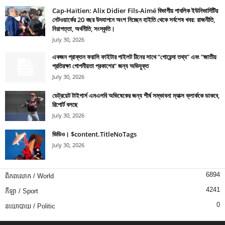
Cap-Haïtien: Alix Didier Fils-Aimé বিভাগীয় পাবলিক ইউনিভার্সিটির
নেটওয়ার্কের 20 বছর উদযাপনে অংশ নিচ্ছেন হাইতি থেকে সর্বশেষ খবর: রাজনীতি,
নিরাপত্তা, অর্থনীতি, সংস্কৃতি।
July 30, 2026
একজন প্রাক্তন ফরাসি ফাইটার পাইলট চীনের সাথে “গোয়েন্দা তথ্য” এবং “জাতীয়
প্রতিরক্ষা গোপনীয়তা প্রকাশের” জন্য অভিযুক্ত
July 30, 2026
ডেট্রয়েট টাইগার্স এমএলবি অভিষেকের জন্য শীর্ষ সম্ভাবনা ম্যাক্স ক্লার্ককে ডাকবে,
রিপোর্ট বলছে
July 30, 2026
ভিডিও। $content.TitleNoTags
July 30, 2026
6894
ពិភពលោក / World
4241
កីឡា / Sport
0
នយោបាយ / Politic