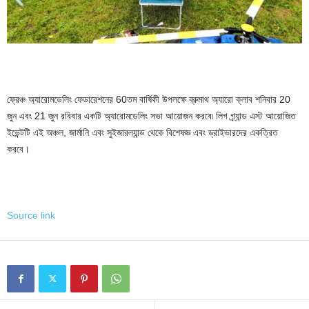
ফ্রেঞ্চ অ্যারোমডেলিং ফেডারেশনের 60তম বার্ষিকী উপলক্ষে ব্রুমাথ অ্যারো ক্লাব শনিবার 20
জুন এবং 21 জুন রবিবার একটি অ্যারোমডেলিং সভা আয়োজন করবে৷ লিগ গ্র্যান্ড এস্ট আয়োজিত
ইভেন্টটি এই অঞ্চল, জার্মানি এবং সুইজারল্যান্ড থেকে বিশেষজ্ঞ এবং ড্রাইভারদের একত্রিত
করবে।
Source link