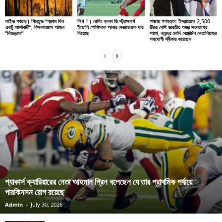
লাইভ ফায়ার। গিরোন্ডে “প্রথম দিন
লিগ 1। রেসিং ক্লাব ডি স্ট্রাসবার্গ
গাজায় গণহত্যা: ইস্রায়েলে 2,500
একটু আশাবাদী”, বিসকারোসে আগুন
ইয়োনি গোমিসকে আবার বেভারেনকে ধার
টিরও বেশি ভারতীয় অস্ত্র সরবরাহের
“নিয়ন্ত্রনে”
দিয়েছে
সাথে, নরেন্দ্র মোদি বেঞ্জামিন নেতানিয়াহুর
সহযোগী স্বীকার করেছেন
প্যাকার্স ক্যারিয়ারের নেতা আহমান গ্রিন বলেছেন যে তার প্রাথমিক পর্যায়ে
পারকিনসন রোগ রয়েছে
Admin
-
July 30, 2026